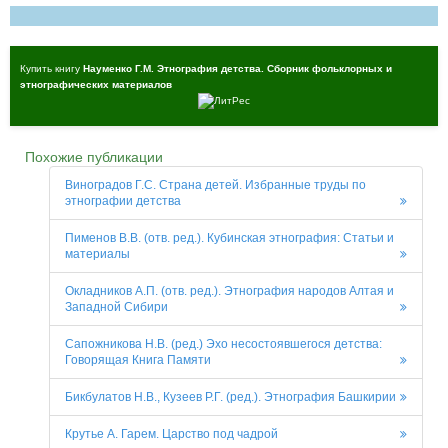
Купить книгу
Науменко Г.М. Этнография детства. Сборник фольклорных и
этнографических материалов
Похожие публикации
Виноградов Г.С. Страна детей. Избранные труды по
этнографии детства
Пименов В.В. (отв. ред.). Кубинская этнография: Статьи и
материалы
Окладников А.П. (отв. ред.). Этнография народов Алтая и
Западной Сибири
Сапожникова Н.В. (ред.) Эхо несостоявшегося детства:
Говорящая Книга Памяти
Бикбулатов Н.В., Кузеев Р.Г. (ред.). Этнография Башкирии
Крутье А. Гарем. Царство под чадрой