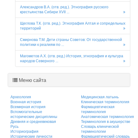
Александров В.А. (отв. ред.). Этнография русского
крестьянства Сибири XVII ...
Щеглова Т.К. (отв. ред.). Этнография Алтая и сопредельных
территорий
Смирнова Т.М. Дети страны Советов: От государственной
политики к реалиям по ...
Магометов А.Х. (отв. ред.) История, этнография и культура
народов Северного ...
Меню сайта
Археология
Медицинская латынь
Военная история
Клиническая терминология
Всемирная история
Фармацевтическая
Вспомогательные
терминология
исторические дисциплины
Анатомическая терминология
Древняя и средневековая
Терминология в акушерстве
Русь
Словарь клинической
Историография
терминологии
Исторические личности
Фармацевтический словарь