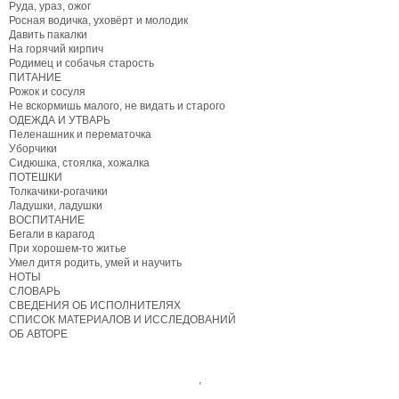
Руда, ураз, ожог
Росная водичка, уховёрт и молодик
Давить пакалки
На горячий кирпич
Родимец и собачья старость
ПИТАНИЕ
Рожок и сосуля
Не вскормишь малого, не видать и старого
ОДЕЖДА И УТВАРЬ
Пеленашник и перематочка
Уборчики
Сидюшка, стоялка, хожалка
ПОТЕШКИ
Толкачики-рогачики
Ладушки, ладушки
ВОСПИТАНИЕ
Бегали в карагод
При хорошем-то житье
Умел дитя родить, умей и научить
НОТЫ
СЛОВАРЬ
СВЕДЕНИЯ ОБ ИСПОЛНИТЕЛЯХ
СПИСОК МАТЕРИАЛОВ И ИССЛЕДОВАНИЙ
ОБ АВТОРЕ
,