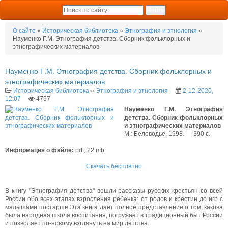
О сайте
»
Историческая библиотека
»
Этнография и этнология
»
Науменко Г.М. Этнография детства. Сборник фольклорных и
этнографических материалов
Науменко Г.М. Этнография детства. Сборник фольклорных и
этнографических материалов
Историческая библиотека
»
Этнография и этнология
2-12-2020,
12:07
4797
Науменко Г.М. Этнография
детства. Сборник фольклорных
и этнографических материалов
М.: Беловодье, 1998. — 390 с.
Информация о файле:
pdf, 22 mb.
Скачать бесплатно
В книгу "Этнография детства" вошли рассказы русских крестьян со всей
России обо всех этапах взросления ребенка: от родов и крестин до игр с
малышами постарше.Эта книга дает полное представление о том, какова
была народная школа воспитания, погружает в традиционный быт России
и позволяет по-новому взглянуть на мир детства.