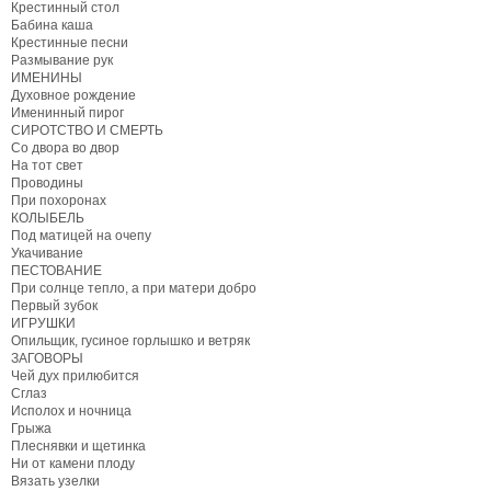
Крестинный стол
Бабина каша
Крестинные песни
Размывание рук
ИМЕНИНЫ
Духовное рождение
Именинный пирог
СИРОТСТВО И СМЕРТЬ
Со двора во двор
На тот свет
Проводины
При похоронах
КОЛЫБЕЛЬ
Под матицей на очепу
Укачивание
ПЕСТОВАНИЕ
При солнце тепло, а при матери добро
Первый зубок
ИГРУШКИ
Опильщик, гусиное горлышко и ветряк
ЗАГОВОРЫ
Чей дух прилюбится
Сглаз
Исполох и ночница
Грыжа
Плеснявки и щетинка
Ни от камени плоду
Вязать узелки