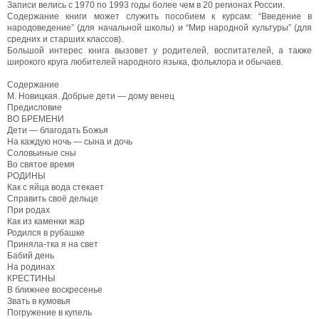
Записи велись с 1970 по 1993 годы более чем в 20 регионах России.
Содержание книги может служить пособием к курсам: “Введение в
народоведение” (для начальной школы) и “Мир народной культуры” (для
средних и старших классов).
Большой интерес книга вызовет у родителей, воспитателей, а также
широкого круга любителей народного языка, фольклора и обычаев.
Содержание
М. Новицкая. Добрые дети — дому венец
Предисловие
ВО БРЕМЕНИ
Дети — благодать Божья
На каждую ночь — сына и дочь
Соловьиные сны
Во святое время
РОДИНЫ
Как с яйца вода стекает
Справить своё дельце
При родах
Как из каменки жар
Родился в рубашке
Приняла-тка я на свет
Бабий день
На родинах
КРЕСТИНЫ
В ближнее воскресенье
Звать в кумовья
Погружение в купель