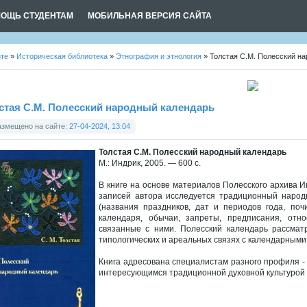
ОЩЬ СТУДЕНТАМ
МОБИЛЬНАЯ ВЕРСИЯ САЙТА
йте
»
Историческая библиотека
»
Этнография и этнология
» Толстая С.М. Полесский н
стая С.М. Полесский народный календарь
азмещено на сайте:
27-04-2024, 13:04
Толстая С.М. Полесский народный календарь
М.: Индрик, 2005. — 600 с.
В книге на основе материалов Полесского архива 
записей автора исследуется традиционный народ
(названия праздников, дат и периодов года, по
календаря, обычаи, запреты, предписания, отн
связанные с ними. Полесский календарь рассматр
типологических и ареальных связях с календарными
Книга адресована специалистам разного профиля - 
интересующимся традиционной духовной культурой 