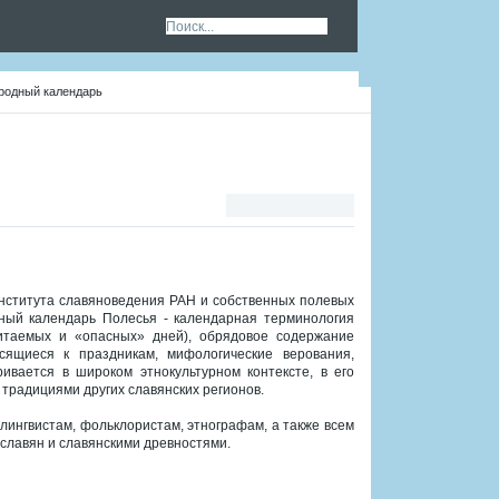
ародный календарь
Института славяноведения РАН и собственных полевых
ный календарь Полесья - календарная терминология
читаемых и «опасных» дней), обрядовое содержание
осящиеся к праздникам, мифологические верования,
ивается в широком этнокультурном контексте, в его
 традициями других славянских регионов.
лингвистам, фольклористам, этнографам, а также всем
славян и славянскими древностями.