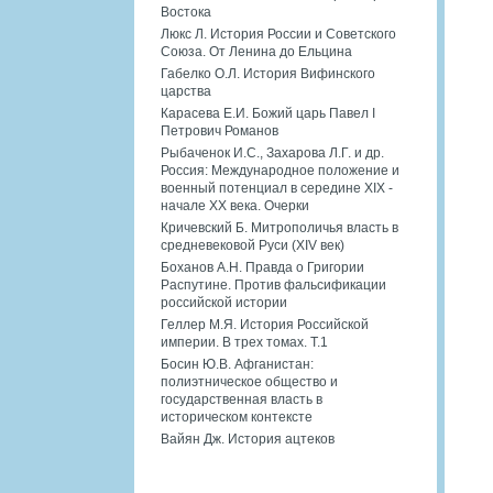
Востока
Люкс Л. История России и Советского
Союза. От Ленина до Ельцина
Габелко О.Л. История Вифинского
царства
Карасева Е.И. Божий царь Павел I
Петрович Романов
Рыбаченок И.С., Захарова Л.Г. и др.
Россия: Международное положение и
военный потенциал в середине XIX -
начале XX века. Очерки
Кричевский Б. Митрополичья власть в
средневековой Руси (XIV век)
Боханов А.Н. Правда о Григории
Распутине. Против фальсификации
российской истории
Геллер М.Я. История Российской
империи. В трех томах. Т.1
Босин Ю.В. Афганистан:
полиэтническое общество и
государственная власть в
историческом контексте
Вайян Дж. История ацтеков