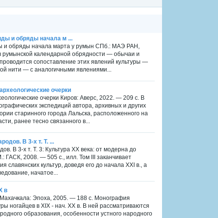
нды и обряды начала м ...
ды и обряды начала марта у румын СПб.: МАЭ РАН,
ов румынской календарной обрядности — обычаи и
 проводится сопоставление этих явлений культуры —
ой нити — с аналогичными явлениями...
оархеологические очерки
ологические очерки Киров: Аверс, 2022. — 209 с. В
ографических экспедиций автора, архивных и других
ории старинного города Лальска, расположенного на
ти, ранее тесно связанного в...
дов. В 3-х т. Т. ...
ов. В 3-х т. Т. 3: Культура XX века: от модерна до
ГАСК, 2008. — 505 с., илл. Том III заканчивает
славянских культур, доведя его до начала XXI в., а
едование, начатое...
X в
в Махачкала: Эпоха, 2005. — 188 с. Монография
 ногайцев в XIX - нач. XX в. В ней рассматриваются
родного образования, особенности устного народного