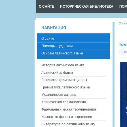
О САЙТЕ
ИСТОРИЧЕСКАЯ БИБЛИОТЕКА
ПОМ
О са
НАВИГАЦИЯ
О сайте
Тол
Помощь студентам
Р
Основы латинского языка
История латинского языка
Латинский алфавит
Латинские (римские) цифры
Грамматика латинского языка
Медицинская латынь
Клиническая терминология
Фармацевтическая терминология
Крылатые фразы и выражения
Литература по латинскому языку