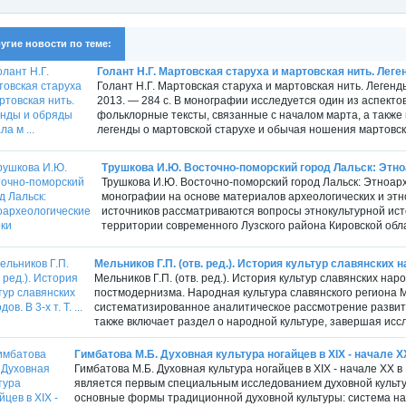
угие новости по теме:
Голант Н.Г. Мартовская старуха и мартовская нить. Леге
Голант Н.Г. Мартовская старуха и мартовская нить. Леген
2013. — 284 с. В монографии исследуется один из аспект
фольклорные тексты, связанные с началом марта, а также
легенды о мартовской старухе и обычая ношения мартовск
Трушкова И.Ю. Восточно-поморский город Лальск: Этн
Трушкова И.Ю. Восточно-поморский город Лальск: Этноархе
монографии на основе материалов археологических и этн
источников рассматриваются вопросы этнокультурной ист
территории современного Лузского района Кировской облас
Мельников Г.П. (отв. ред.). История культур славянских наро
Мельников Г.П. (отв. ред.). История культур славянских народ
постмодернизма. Народная культура славянского региона М.: 
систематизированное аналитическое рассмотрение развития 
также включает раздел о народной культуре, завершая иссл
Гимбатова М.Б. Духовная культура ногайцев в XIX - начале X
Гимбатова М.Б. Духовная культура ногайцев в XIX - начале XX 
является первым специальным исследованием духовной культуры
основные формы традиционной духовной культуры: система на