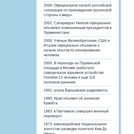
2008: Официальное начало российской
«операции по принуждению грузинской
стороны к миру».
2002: Сапармурат Ниязов официально
объявлен пожизненным президентом в
Туркменистане.
2000: Учёные Великобритании, США и
Италии официально объявили о
начале опытов по клонированию
человека.
2000: В переходе на Пушкинской
площади в Москве сработало
самодельное взрывное устройство.
Погибли 13 человек и ещё 118
получили ранения.
1991: упала Варшавская радиомачта.
1990: Ирак объявил об аннексии
Кувейта.
1983: в Гватемале совершён военный
переворот.
1973: южнокорейское Национальное
агентство разведки похитило Ким Дэ
Чжуна.