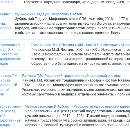
творчества, народного календаря, календарных праздников, н
Зубиньский Тадеуш. Мифология эстов
Зубиньский Тадеуш. Мифология эстов СПб.: Алетейя, 2016. — 177 с
древней истории и культуры жителей нынешней Эстонии, знакомящ
народов, живших на ее территории: эстов, сету и ливов. В книге, на
и обычаи, местами сохранившиеся и до нашего времени. Книгу...
Ризаханова М.Ш. Лезгины. XIX - нач. XX в. Историко-этно
Ризаханова М.Ш. Лезгины. XIX - нач. XX в. Историко-этно
314 с. В монографии на основе этнографического материа
исследуются вопросы истории, традиционной материальной
общественного быта одного из относительно крупных по чис
Панкова Т.М. Рязанский традиционный народный костюм
Панкова Т.М. Рязанский традиционный народный костюм Рязань:
1992. — 123 с.: ил. Монография построена на материалах собр
Рязанского историко-архитектурного музея-заповедника, где п
костюмы зажиточных и бедняков, отдельные элементы и полные
Чернозатонский И.А. (сост.) Русский государственный кале
Чернозатонский И.А. (сост.) Русский государственный календа
русской цивилизации, 2012. — 728 с. Русский государственны
научных трудов Института русской цивилизации. На каждый д
церковной, военной, культурной и общественной жизни нашей с