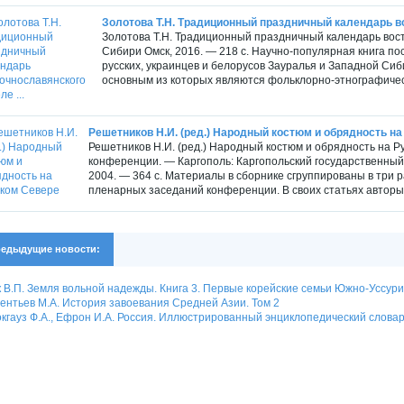
Золотова Т.Н. Традиционный праздничный календарь во
Золотова Т.Н. Традиционный праздничный календарь вос
Сибири Омск, 2016. — 218 с. Научно-популярная книга 
русских, украинцев и белорусов Зауралья и Западной Сиби
основным из которых являются фольклорно-этнографичес
Решетников Н.И. (ред.) Народный костюм и обрядность н
Решетников Н.И. (ред.) Народный костюм и обрядность на Р
конференции. — Каргополь: Каргопольский государственный
2004. — 364 с. Материалы в сборнике сгруппированы в три 
пленарных заседаний конференции. В своих статьях авторы
едыдущие новости:
 В.П. Земля вольной надежды. Книга 3. Первые корейские семьи Южно-Уссури
ентьев М.А. История завоевания Средней Азии. Том 2
кгауз Ф.А., Ефрон И.А. Россия. Иллюстрированный энциклопедический слова