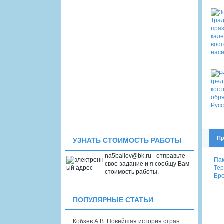
Пр
УЗНАТЬ СТОИМОСТЬ РАБОТЫ
na5ballov@bk.ru - отправьте
Пак
свое задание и я сообщу Вам
Тер
стоимость работы.
Бро
ПОПУЛЯРНЫЕ СТАТЬИ
Кобзев А.В. Новейшая история стран