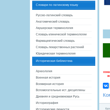
Словари по латинскому языку
Русско-латинский словарь
Анатомический словарь
Акушерская терминология
Словарь клинической терминологии
Фармацевтический словарь
Словарь лекарственных растений
Юридическая терминология
Историческая библиотека
Археология
озна
ж
Военная история
Всемирная история
Вспомогательные ист. дисциплины
Ко
Древняя и средневековая Русь
Историография
Кат
Исторические личности