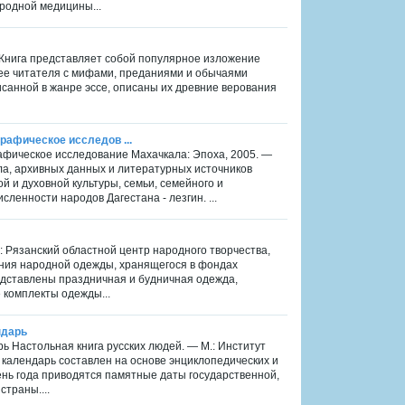
ародной медицины...
. Книга представляет собой популярное изложение
ее читателя с мифами, преданиями и обычаями
писанной в жанре эссе, описаны их древние верования
графическое исследов ...
графическое исследование Махачкала: Эпоха, 2005. —
ла, архивных данных и литературных источников
 и духовной культуры, семьи, семейного и
ленности народов Дагестана - лезгин. ...
 Рязанский областной центр народного творчества,
ания народной одежды, хранящегося в фондах
редставлены праздничная и будничная одежда,
 комплекты одежды...
ндарь
рь Настольная книга русских людей. — М.: Институт
й календарь составлен на основе энциклопедических и
ень года приводятся памятные даты государственной,
траны....