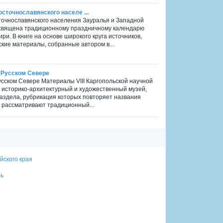
сточнославянского населе ...
точнославянского населения Зауралья и Западной
посвящена традиционному праздничному календарю
ри. В книге на основе широкого круга источников,
кие материалы, собранные автором в...
а Русском Севере
усском Севере Материалы VIII Каргопольской научной
 историко-архитектурный и художественный музей,
раздела, рубрикация которых повторяет названия
 рассматривают традиционный...
йского края
рь