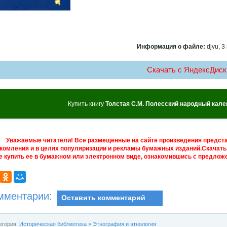
Информация о файле:
djvu, 3
Скачать c ЯндексДиск
Купить книгу
Толстая С.М. Полесский народный кал
Уважаемые читатели! Все размещенные на сайте произведения предст
комления и в целях популяризации и рекламы бумажных изданий.Скачать 
е купить ее в бумажном или электронном виде, ознакомившись с предложе
мментарии:
Оставить комментарий
егория:
Историческая библиотека
»
Этнография и этнология