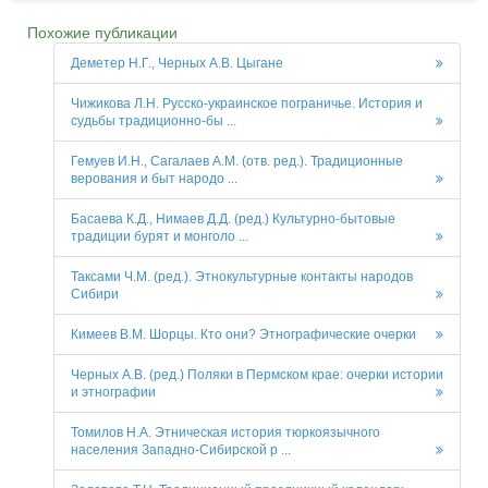
Похожие публикации
Деметер Н.Г., Черных А.В. Цыгане
Чижикова Л.Н. Русско-украинское пограничье. История и
судьбы традиционно-бы ...
Гемуев И.Н., Сагалаев А.М. (отв. ред.). Традиционные
верования и быт народо ...
Басаева К.Д., Нимаев Д.Д. (ред.) Культурно-бытовые
традиции бурят и монголо ...
Таксами Ч.М. (ред.). Этнокультурные контакты народов
Сибири
Кимеев В.М. Шорцы. Кто они? Этнографические очерки
Черных А.В. (ред.) Поляки в Пермском крае: очерки истории
и этнографии
Томилов Н.А. Этническая история тюркоязычного
населения Западно-Сибирской р ...