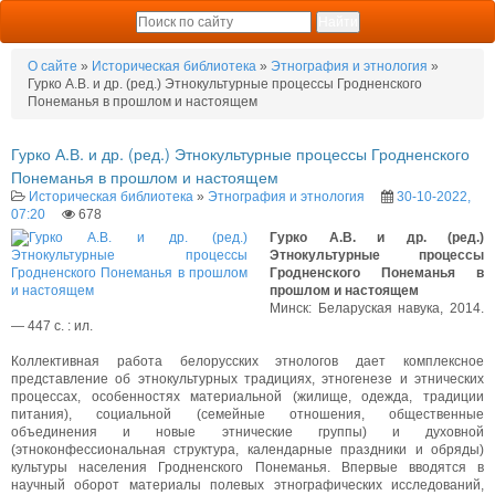
О сайте
»
Историческая библиотека
»
Этнография и этнология
»
Гурко А.В. и др. (ред.) Этнокультурные процессы Гродненского
Понеманья в прошлом и настоящем
Гурко А.В. и др. (ред.) Этнокультурные процессы Гродненского
Понеманья в прошлом и настоящем
Историческая библиотека
»
Этнография и этнология
30-10-2022,
07:20
678
Гурко А.В. и др. (ред.)
Этнокультурные процессы
Гродненского Понеманья в
прошлом и настоящем
Минск: Беларуская навука, 2014.
— 447 с. : ил.
Коллективная работа белорусских этнологов дает комплексное
представление об этнокультурных традициях, этногенезе и этнических
процессах, особенностях материальной (жилище, одежда, традиции
питания), социальной (семейные отношения, общественные
объединения и новые этнические группы) и духовной
(этноконфессиональная структура, календарные праздники и обряды)
культуры населения Гродненского Понеманья. Впервые вводятся в
научный оборот материалы полевых этнографических исследований,