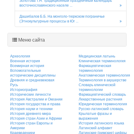
Золотова Т.Н. Традиционный праздничный календарь
восточнославянского населе ...
Дашибалов Б.Б. На монголо-тюркском пограничье
(Этнокультурные процессы в Юг ...
Меню сайта
Археология
Медицинская латынь
Военная история
Клиническая терминология
Всемирная история
Фармацевтическая
Вспомогательные
терминология
исторические дисциплины
Анатомическая терминология
Древняя и средневековая
Терминология в акушерстве
Русь
Словарь клинической
Историография
терминологии
Исторические личности
Фармацевтический словарь
История Австралии и Океании
Лекарственные растения
История государства и права
Юридическая терминология
История науки и техники
Русско-латинский словарь
История древнего мира
Крылатые фразы и
История стран Азии и Африки
выражения
История стран Европы и
История латинского языка
Америки
Латинский алфавит
Краеведениеи
Латинские (римские) цифры