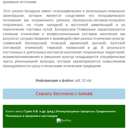
архивные источники.
Этот регион Беларуси имеет этнографическое и регионально-локальное
своеобразие, которое является следствием его географического
положения как пограничного региона (белорусско-литовско-польского
пограничья). на стыке западной и восточной цивилизаций и на
пересечении тортовых путей. Белорусское Померанье характеризуется
сложным этническим и конфессиональным составом населения как
результат сосуществования и взаимодействия разных этнических культур:
славянской (белорусской, польской, украинской, русской), балтской
(литовской, ятвяжской). тюркской, германской и др. В результате
постоянных и длительных контактов населения пограничных территорий,
взаимопроникновения и смешения культур складываются специфические
черты региональной культуры, которая характеризуется осмыслением
принадлежности сразу к нескольким этническим традициям.
Информация о файле:
pdf, 32 mb.
Скачать бесплатно c turbobit
Купить книгу
Гурко А.В. и др. (ред.) Этнокультурные процессы Гродненского
Понеманья в прошлом и настоящем