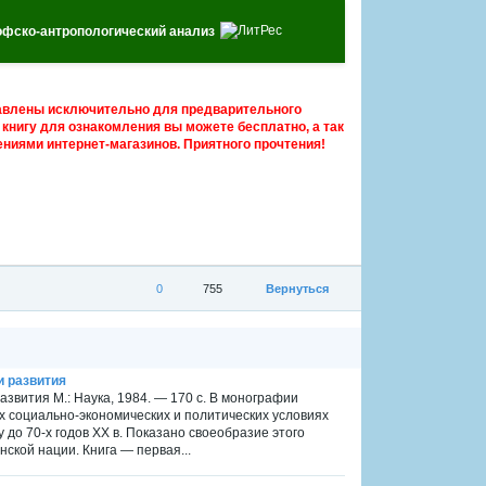
офско-антропологический анализ
авлены исключительно для предварительного
книгу для ознакомления вы можете бесплатно, а так
ниями интернет-магазинов. Приятного прочтения!
0
755
Вернуться
и развития
звития М.: Наука, 1984. — 170 с. В монографии
 социально-экономических и политических условиях
 до 70-х годов XX в. Показано своеобразие этого
ской нации. Книга — первая...