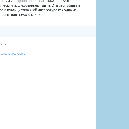
логии и антропологии РАН, 1993. — 172 с.
ческим исследованием Гаити. Эта республика в
се и публицистической литературе как одна из
освятили немало книг и...
1709
сатель-полемист