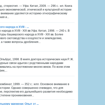
., стереотип. — Уфа: Китап, 2009. — 296 с.: ил. Книга
но-экономической, этнической и культурной истории
е внимание уделяется историко-этнографическому
ия и...
 народа в XVIII - ...
народа в XVIII - XIX вв Уфа: Китап, 1998. — 240 с. В
ры башкирского народа в XVIII - XIX вв. Более
вого скотоводства к оседлости и земледелию,
а также вопросы дробления...
льбрус, 1998. В книге доктора исторических наук Р. Ж.
урные связи адыгов с родственными народами
лкивались на протяжении многих веков. По всем этим
и,...
мбинат, 1999. — 352 с.: илл. Основное внимание в
стории. Однако совершенно очевидно, что для
е, перспектив его дальнейшего развития необходимо
тепени проникновения...
ьному времени: Опыт эт ...