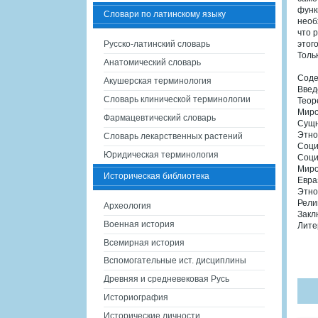
функ
Словари по латинскому языку
необ
что 
Русско-латинский словарь
этог
Толь
Анатомический словарь
Сод
Акушерская терминология
Введ
Словарь клинической терминологии
Теор
Миро
Фармацевтический словарь
Сущн
Этно
Словарь лекарственных растений
Соци
Юридическая терминология
Соци
Миро
Историческая библиотека
Евра
Этно
Рели
Археология
Закл
Военная история
Лите
Всемирная история
Вспомогательные ист. дисциплины
Древняя и средневековая Русь
Историография
Исторические личности