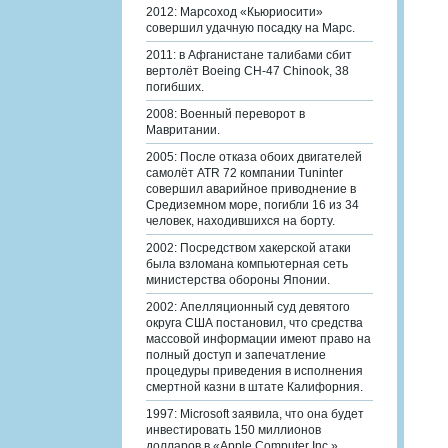
2012: Марсоход «Кьюриосити»
совершил удачную посадку на Марс.
2011: в Афганистане талибами сбит
вертолёт Boeing CH-47 Chinook, 38
погибших.
2008: Военный переворот в
Мавритании.
2005: После отказа обоих двигателей
самолёт ATR 72 компании Tuninter
совершил аварийное приводнение в
Средиземном море, погибли 16 из 34
человек, находившихся на борту.
2002: Посредством хакерской атаки
была взломана компьютерная сеть
министерства обороны Японии.
2002: Апелляционный суд девятого
округа США постановил, что средства
массовой информации имеют право на
полный доступ и запечатление
процедуры приведения в исполнения
смертной казни в штате Калифорния.
1997: Microsoft заявила, что она будет
инвестировать 150 миллионов
долларов в «Apple Computer Inc.».