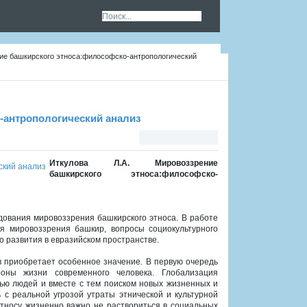
ние башкирского этноса:философско-антропологический
-антропологический анализ
Иткулова Л.А. Мировоззрение
башкирского этноса:философско-
ования мировоззрения башкирского этноса. В работе
я мировоззрения башкир, вопросы социокультурного
о развития в евразийском пространстве.
 приобретает особенное значение. В первую очередь
оны жизни современного человека. Глобализация
ью людей и вместе с тем поиском новых жизненных и
 с реальной угрозой утраты этнической и культурной
этносу жизненно важно не раствориться в социальных