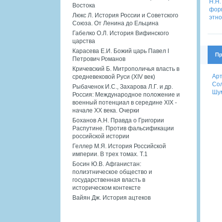
Востока
Люкс Л. История России и Советского
Союза. От Ленина до Ельцина
Габелко О.Л. История Вифинского
царства
Карасева Е.И. Божий царь Павел I
Пр
Петрович Романов
Кричевский Б. Митрополичья власть в
Арт
средневековой Руси (XIV век)
Сол
Рыбаченок И.С., Захарова Л.Г. и др.
Шум
Россия: Международное положение и
военный потенциал в середине XIX -
начале XX века. Очерки
Боханов А.Н. Правда о Григории
Распутине. Против фальсификации
российской истории
Геллер М.Я. История Российской
империи. В трех томах. Т.1
Босин Ю.В. Афганистан:
полиэтническое общество и
государственная власть в
историческом контексте
Вайян Дж. История ацтеков