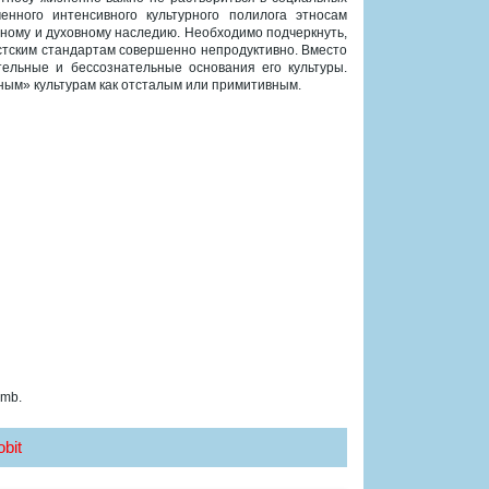
енного интенсивного культурного полилога этносам
рному и духовному наследию. Необходимо подчеркнуть,
истским стандартам совершенно непродуктивно. Вместо
ельные и бессознательные основания его культуры.
ным» культурам как отсталым или примитивным.
 mb.
bit