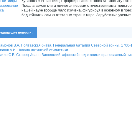
Кулакова Н.Н. Гаитийцы: формирование этноса М.: Институт этно
Предлагаемая книга является первым отечественным этноистори
нашей науке вообще мало изучена, фигурируя в основном в прес
беднейших и самых отсталых стран в мире. Зарубежные ученые п
едыдущие новости:
амонов В.А. Полтавская битва. Генеральная баталия Северной войны, 1700-
опов А.И. Начала латинской стилистики
ило С.В. Старец Иоанн Вишенский: афонский подвижник и православный пи