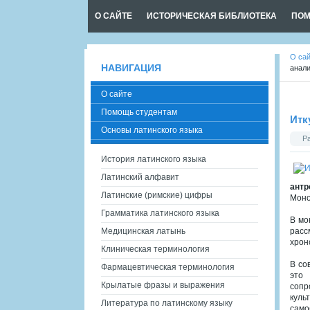
О САЙТЕ
ИСТОРИЧЕСКАЯ БИБЛИОТЕКА
ПОМ
О са
НАВИГАЦИЯ
анал
О сайте
Помощь студентам
Итк
Основы латинского языка
Р
История латинского языка
Латинский алфавит
антр
Латинские (римские) цифры
Моно
Грамматика латинского языка
В мо
Медицинская латынь
расс
хрон
Клиническая терминология
В со
Фармацевтическая терминология
это 
Крылатые фразы и выражения
сопр
куль
Литература по латинскому языку
само