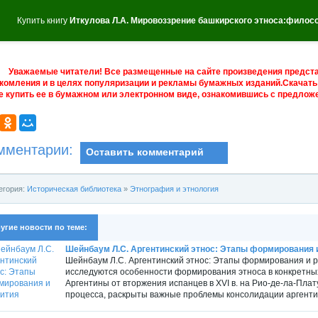
Купить книгу
Иткулова Л.А. Мировоззрение башкирского этноса:филос
Уважаемые читатели! Все размещенные на сайте произведения предст
комления и в целях популяризации и рекламы бумажных изданий.Скачать 
е купить ее в бумажном или электронном виде, ознакомившись с предложе
мментарии:
Оставить комментарий
егория:
Историческая библиотека
»
Этнография и этнология
угие новости по теме:
Шейнбаум Л.С. Аргентинский этнос: Этапы формирования 
Шейнбаум Л.С. Аргентинский этнос: Этапы формирования и ра
исследуются особенности формирования этноса в конкретных
Аргентины от вторжения испанцев в XVI в. на Рио-де-ла-Плату
процесса, раскрыты важные проблемы консолидации аргентин