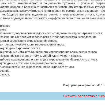
циях чисто экономического и социального субъекта. В условиях соврем
ходимо особенно бережно относиться к собственному историческому, культу
рассматривать культуру этноса с точки зрения её соответствия европоцентр
о необходимо выявить подлинные ценности мировоззрения этноса, сознат
ко такой подход позволит избежать индифферентного отношения к «незапад
ержание
ение.
етико-методологические предпосылки исследования мировоззрения этноса.
воззрение как предмет философско-антропологического исследования.
ость и содержание мировоззрения этноса.
антропологические корни мировоззрения тноса.
окультурный хронотоп этноса.
окультурные истоки традиционного мировоззрения башкирского этноса.
воззрение как основа этнокультурной идентичности башкир.
зийские традиции диалога культур в мировоззрении башкирского этноса.
культурные архетипы в мировоззрении башкир.
гиозные источники мировоззрения башкирского этноса.
ючение.
ратура.
Информация о файле:
pdf, 13
Скачать бесплатно c turbo