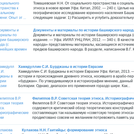
Томашевская Н.Н. От социального пространства к социал
этноса в новое время Уфа: Китап, 2002. — 240 с. Целью 
географическое исследование коренного населения Башкир
следующие задачи: 1) Расширить и углубить доказательную
Документы и материалы по истории башкирского народа 
Документы и материалы по истории башкирского народа (
издание. — Уфа: ИИЯЛ УНЦ РАН, 2012. — 340 с. В качестве
народа» представлены материалы, касающиеся источнико
предков башкирского народа. В разделе, написанном В.Г. 
Хамидуллин С.И. Бурджаны в истории Евразии
Хамидуллин С.И. Бурджаны в истории Евразии Уфа: Китап, 2013. 
истории и происхождения древнего этноса, носившего в арабо-пе
«бурджан». По утвердившемуся в историографии мнению, данный 
Болгарии. Однако, диапазон его применения гораздо шире. Как...
Филиппов В.Р. Советская теория этноса. Историографич
Филиппов В.Р. Советская теория этноса. Историографическ
содержится критический обзор теоретических конструкций 
составляющих так называемую «советскую теорию этноса
продиктовано совсем не желанием потревожить память уше
Кулакова Н.Н. Гаитийцы: формирование этноса