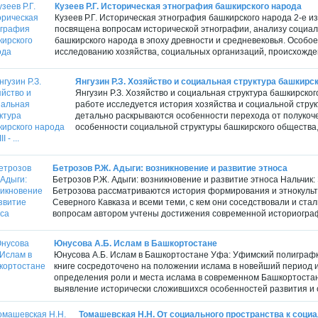
Кузеев Р.Г. Историческая этнография башкирского народа
Кузеев Р.Г. Историческая этнография башкирского народа 2-е изд
посвящена вопросам исторической этнографии, анализу социаль
башкирского народа в эпоху древности и средневековья. Особо
исследованию хозяйства, социальных организаций, происхожден
Янгузин Р.З. Хозяйство и социальная структура башкирского
Янгузин Р.З. Хозяйство и социальная структура башкирского 
работе исследуется история хозяйства и социальной структу
детально раскрываются особенности перехода от полукоче
особенности социальной структуры башкирского общества, 
Бетрозов Р.Ж. Адыги: возникновение и развитие этноса
Бетрозов Р.Ж. Адыги: возникновение и развитие этноса Нальчик: Э
Бетрозова рассматриваются история формирования и этнокульт
Северного Кавказа и всеми теми, с кем они соседствовали и ста
вопросам автором учтены достижения современной историографи
Юнусова А.Б. Ислам в Башкортостане
Юнусова А.Б. Ислам в Башкортостане Уфа: Уфимский полиграфко
книге сосредоточено на положении ислама в новейший период и
определения роли и места ислама в современном Башкортостан
выявление исторически сложившихся особенностей развития и с
Томашевская Н.Н. От социального пространства к социал