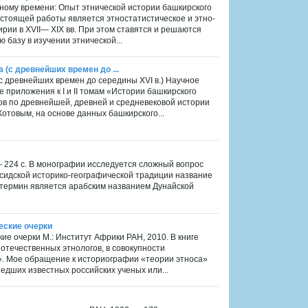
ьному времени: Опыт этнической истории башкирского
настоящей работы является этностатистическое и этно-
ии в XVII— XIX вв. При этом ставятся и решаются
 базу в изучении этнической...
(с древнейших времен до ...
с древнейших времен до середины XVI в.) Научное
 приложения к I и II томам «Истории башкирского
в по древнейшей, древней и средневековой истории
Котовым, на основе данных башкирского...
— 224 с. В монографии исследуется сложный вопрос
рсидской историко-географической традиции название
термин является арабским названием Дунайской
еские очерки
ие очерки М.: Институт Африки РАН, 2010. В книге
отечественных этнологов, в совокупности
». Мое обращение к историографии «теории этноса»
дших известных российских ученых или...