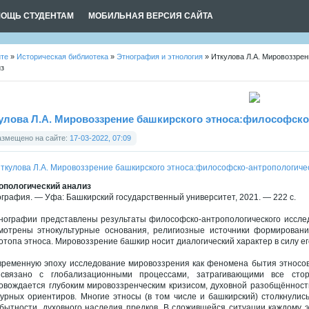
ОЩЬ СТУДЕНТАМ
МОБИЛЬНАЯ ВЕРСИЯ САЙТА
йте
»
Историческая библиотека
»
Этнография и этнология
» Иткулова Л.А. Мировоззре
из
улова Л.А. Мировоззрение башкирского этноса:философско
азмещено на сайте:
17-03-2022, 07:09
опологический анализ
графия. — Уфа: Башкирский государственный университет, 2021. — 222 с.
нографии представлены результаты философско-антропологического исслед
мотрены этнокультурные основания, религиозные источники формировани
отопа этноса. Мировоззрение башкир носит диалогический характер в силу ег
временную эпоху исследование мировоззрения как феномена бытия этносов
связано с глобализационными процессами, затрагивающими все стор
овождается глубоким мировоззренческим кризисом, духовной разобщённост
турных ориентиров. Многие этносы (в том числе и башкирский) столкнулись
бытности, духовного наследия предков. В сложившейся ситуации каждому 