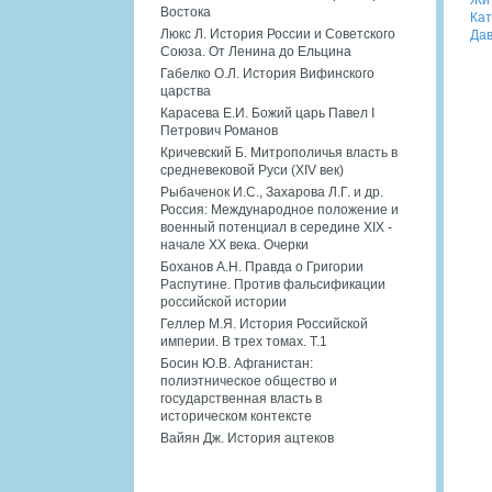
Востока
Кат
Люкс Л. История России и Советского
Дав
Союза. От Ленина до Ельцина
Габелко О.Л. История Вифинского
царства
Карасева Е.И. Божий царь Павел I
Петрович Романов
Кричевский Б. Митрополичья власть в
средневековой Руси (XIV век)
Рыбаченок И.С., Захарова Л.Г. и др.
Россия: Международное положение и
военный потенциал в середине XIX -
начале XX века. Очерки
Боханов А.Н. Правда о Григории
Распутине. Против фальсификации
российской истории
Геллер М.Я. История Российской
империи. В трех томах. Т.1
Босин Ю.В. Афганистан:
полиэтническое общество и
государственная власть в
историческом контексте
Вайян Дж. История ацтеков