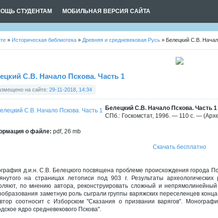
ОЩЬ СТУДЕНТАМ
МОБИЛЬНАЯ ВЕРСИЯ САЙТА
йте
»
Историческая библиотека
»
Древняя и средневековая Русь
» Белецкий С.В. Начал
ецкий С.В. Начало Пскова. Часть 1
азмещено на сайте:
29-11-2018, 14:34
Белецкий С.В. Начало Пскова. Часть 1
СПб.: Госкомстат, 1996. — 110 с. — (Арх
рмация о файле:
pdf, 26 mb
Скачать бесплатно
графия д.и.н. С.В. Белецкого посвящена проблеме происхождения города Пс
янутого на страницах летописи под 903 г. Результаты археологических р
оляют, по мнению автора, реконструировать сложный и непрямолинейный 
ообразования заметную роль сыграли группы варяжских переселенцев конца I
автор соотносит с Изборском "Сказания о призвании варягов". Монограф
одское ядро средневекового Пскова".