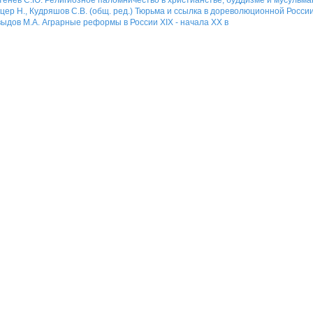
цер Н., Кудряшов С.В. (общ. ред.) Тюрьма и ссылка в дореволюционной Росси
ыдов М.А. Аграрные реформы в России XIX - начала XX в