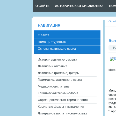
О САЙТЕ
ИСТОРИЧЕСКАЯ БИБЛИОТЕКА
ПОМ
О са
НАВИГАЦИЯ
О сайте
Бел
Помощь студентам
Р
Основы латинского языка
История латинского языка
Латинский алфавит
Инфо
Латинские (римские) цифры
Грамматика латинского языка
Медицинская латынь
Моно
Клиническая терминология
упом
позв
Фармацевтическая терминология
град
Крылатые фразы и выражения
вв. 
“Гор
Литература по латинскому языку