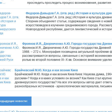
проследить проследить процесс возникновения, развития 
Федоров-Давыдов Г.А. (отв. ред.) История и культура др
Федоров-Давыдов Г.А. (отв. ред.) История и культура древнер
Сборник объединяет статьи, содержащие сведения о новейш
искусствоведов в изучении средневекового города. Рассм
Новгородской республики, дается лингвистический и историч
Фроянов И.Я., Дворниченко А.Ю. Города-государства Древн
Фроянов И.Я., Дворниченко А.Ю. Города-государства Древней 
1988. – 272 с. Монография посвящена актуальной проблеме ф
рассматриваются вопросы, связанные с историей возникновен
ролью во второй половине IX–X вв. Основное внимание уделен
Брайчевский М.Ю. Когда и как возник Киев
Брайчевский М.Ю. Когда и как возник Киев Киев: Наукова думка, 1964
русским»? Когда и в каких условиях он возник? Как Киев стал круп
древнерусского государства? На все эти вопросы автор дает отве
разнообразных источников - археологических материалов, письмен
едыдущие новости:
енёв С.Ю. Религиозное паломничество в христианстве, буддизме и мусульма