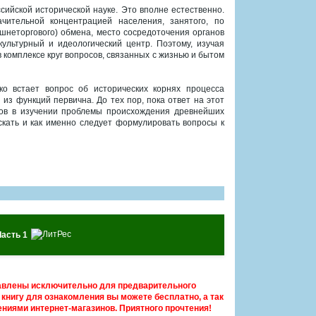
ийской исторической науке. Это вполне естественно.
ительной концентрацией населения, занятого, по
шнеторгового) обмена, место сосредоточения органов
культурный и идеологический центр. Поэтому, изучая
 комплексе круг вопросов, связанных с жизнью и бытом
ко встает вопрос об исторических корнях процесса
из функций первична. До тех пор, пока ответ на этот
тов в изучении проблемы происхождения древнейших
скать и как именно следует формулировать вопросы к
Часть 1
авлены исключительно для предварительного
книгу для ознакомления вы можете бесплатно, а так
ниями интернет-магазинов. Приятного прочтения!