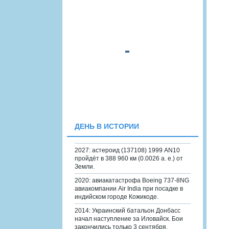
ДЕНЬ В ИСТОРИИ
2027: астероид (137108) 1999 AN10
пройдёт в 388 960 км (0.0026 а. е.) от
Земли.
2020: авиакатастрофа Boeing 737-8NG
авиакомпании Air India при посадке в
индийском городе Кожикоде.
2014: Украинский батальон Донбасс
начал наступление за Иловайск. Бои
закончились только 3 сентября.