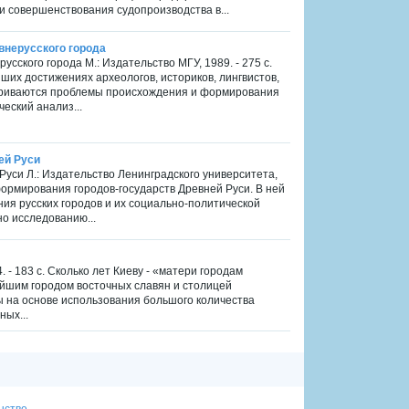
и совершенствования судопроизводства в...
евнерусского города
усского города М.: Издательство МГУ, 1989. - 275 с.
их достижениях археологов, историков, лингвистов,
атриваются проблемы происхождения и формирования
еский анализ...
ей Руси
Руси Л.: Издательство Ленинградского университета,
ормирования городов-государств Древней Руси. В ней
ия русских городов и их социально-политической
о исследованию...
. - 183 с. Сколько лет Киеву - «матери городам
нейшим городом восточных славян и столицей
ты на основе использования большого количества
ных...
нстве