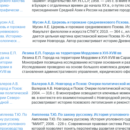
Ташкент: Издательство АН Уз.ССР, 1958. — 145 с. В книге
в Бухаре с отдаленных времен до начала ХХ в., о путях с
присоединения Средней Азии к России на развитие городов
Мусин А.Е. Церковь и горожане средневекового Пскова. 
Мусин А.Е. Церковь и горожане средневекового Пскова. И
Факультет филологии и искусств СПбГУ, 2010. — 364 с., ил
дается цельная картина христианской жизни Пскова XI–XV
истории Новгорода. Автор рассматривает историю Древней
Лезина Е.П. Города на территории Мордовии в XVI-XVIII вв
Лезина Е.П. Города на территории Мордовии в XVI-XVIII вв Сара
Монография посвящена исследованию истории основания и разв
Исследование проведено на основе большого комплекса докуме
становления административного управления, юридического офо
Валеров А.В. Новгород и Псков: Очерки политической ис
Валеров А.В. Новгород и Псков: Очерки политической исто
2004. — 316 с. В монографии освещаются ключевые момен
вв. в контексте его взаимоотношений с Новгородской респ
рассматривает историю псковского летописания и реконстр
Амплеева Т.Ю. По закону русскому. История уголовного 
Амплеева Т.Ю. По закону русскому. История уголовного су
"МИИТ", 2006. - 228 с. Современная правовая система Р
которой позволяет понять перспективы развития отечест