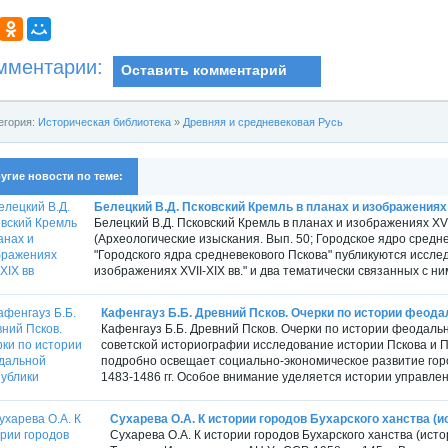
мментарии:
Оставить комментарий
егория:
Историческая библиотека
»
Древняя и средневековая Русь
угие новости по теме:
Белецкий В.Д. Псковский Кремль в планах и изображениях 
Белецкий В.Д. Псковский Кремль в планах и изображениях XVI
(Археологические изыскания. Вып. 50; Городское ядро средневе
"Городского ядра средневекового Пскова" публикуются исслед
изображениях XVII-XIX вв." и два тематически связанных с н
Кафенгауз Б.Б. Древний Псков. Очерки по истории феод
Кафенгауз Б.Б. Древний Псков. Очерки по истории феодально
советской историографии исследование истории Пскова и П
подробно освещает социально-экономическое развитие горо
1483-1486 гг. Особое внимание уделяется истории управлен
Сухарева О.А. К истории городов Бухарского ханства (и
Сухарева О.А. К истории городов Бухарского ханства (ис