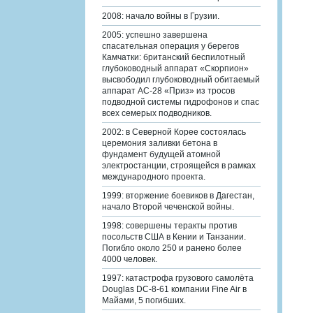
2008: начало войны в Грузии.
2005: успешно завершена
спасательная операция у берегов
Камчатки: британский беспилотный
глубоководный аппарат «Скорпион»
высвободил глубоководный обитаемый
аппарат АС-28 «Приз» из тросов
подводной системы гидрофонов и спас
всех семерых подводников.
2002: в Северной Корее состоялась
церемония заливки бетона в
фундамент будущей атомной
электростанции, строящейся в рамках
международного проекта.
1999: вторжение боевиков в Дагестан,
начало Второй чеченской войны.
1998: совершены теракты против
посольств США в Кении и Танзании.
Погибло около 250 и ранено более
4000 человек.
1997: катастрофа грузового самолёта
Douglas DC-8-61 компании Fine Air в
Майами, 5 погибших.