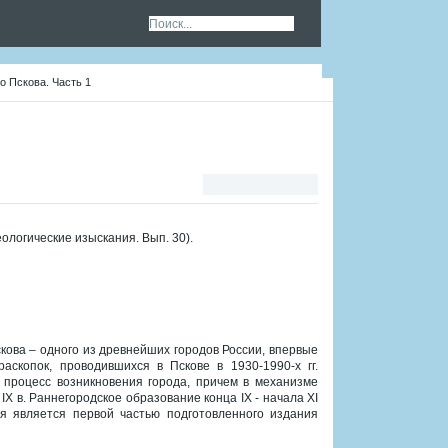
о Пскова. Часть 1
еологические изыскания. Вып. 30).
кова – одного из древнейших городов России, впервые
аскопок, проводившихся в Пскове в 1930-1990-х гг.
процесс возникновения города, причем в механизме
X в. Раннегородское образование конца IX - начала XI
ия является первой частью подготовленного издания