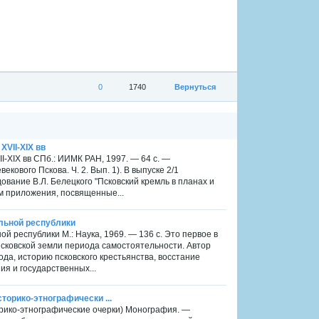
0
1740
Вернуться
XVII-XIX вв
I-XIX вв СПб.: ИИМК РАН, 1997. — 64 с. —
кового Пскова. Ч. 2. Вып. 1). В выпуске 2/1
ование В.Л. Белецкого "Псковский кремль в планах и
им приложения, посвященные...
альной республики
й республики М.: Наука, 1969. — 136 с. Это первое в
сковской земли периода самостоятельности. Автор
да, историю псковского крестьянства, восстание
ия и государственных...
сторико-этнографически ...
торико-этнографические очерки) Монография. —