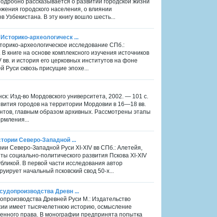
 подробно рассказывается о развитии городской жизни
ложения городского населения, о влиянии
 Узбекистана. В эту книгу вошло шесть...
Историко-археологическ ...
сторико-археологическое исследование СПб.:
. B книге на основе комплексного изучения источников
 вв. и история его церковных институтов на фоне
 Руси сквозь присущие эпохе...
нск: Изд-во Мордовского университета, 2002. — 101 с.
ития городов на территории Мордовии в 16—18 вв.
нтов, главным образом архивных. Рассмотрены этапы
рмления...
тории Северо-Западной ...
рии Северо-Западной Руси XI-XIV вв СПб.: Алетейя,
ты социально-политического развития Пскова XI-XIV
убликой. В первой части исследования автор
уирует начальный псковский свод 50-х...
судопроизводства Древн ...
допроизводства Древней Руси М.: Издательство
оссии имеет тысячелетнюю историю, осмысление
венного права. В монографии предпринята попытка