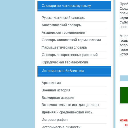
Проб
Словари по латинскому языку
Сред
преи
Русско-латинский словарь
адми
судь
Анатомический словарь
насе
Акушерская терминология
Мног
Словарь клинической терминологии
град
вопр
Фармацевтический словарь
горо
исто
Словарь лекарственных растений
Юридическая терминология
Историческая библиотека
Археология
Военная история
Всемирная история
Вспомогательные ист. дисциплины
Древняя и средневековая Русь
Историография
озна
ж
Исторические личности