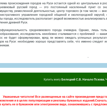
лема происхождения городов на Руси остается одной из центральных в росс
невековый русский город — это постоянный населенный пункт со знач
муществу, ремесленной деятельностью, центр торгового (в том числе — вне
нистративного управления городской общиной и окологородской округой, 
бы города, исследователь располагает редкой возможностью анализировать в
ления древней Руси.
офункциональность средневекового города очевидна. Однако, лишь толь
ообразования, исследователь неизбежно сталкивается с проблемой — какая 
ос не будет сформулирован, вряд ли можно ожидать успешных результа
дов на Руси: необходимо хорошо представлять себе, что именно следует и
чникам.
,
Купить книгу
Белецкий С.В. Начало Пскова. 
Уважаемые читатели! Все размещенные на сайте произведения предст
комления и в целях популяризации и рекламы бумажных изданий.Скачать 
е купить ее в бумажном или электронном виде, ознакомившись с предложе