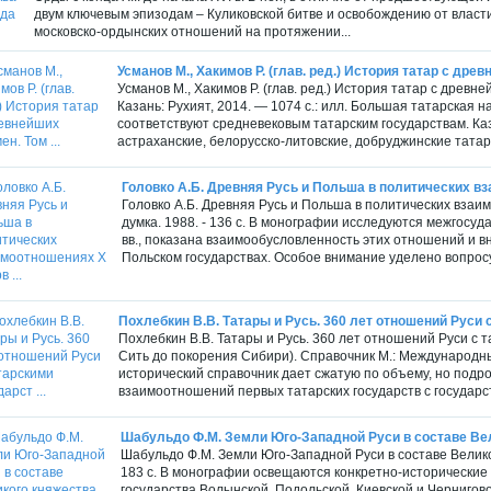
двум ключевым эпизодам – Куликовской битве и освобождению от власт
московско-ордынских отношений на протяжении...
Усманов М., Хакимов Р. (глав. ред.) История татар с древ
Усманов М., Хакимов Р. (глав. ред.) История татар с древне
Казань: Рухият, 2014. — 1074 с.: илл. Большая татарская 
соответствуют средневековым татарским государствам. Каз
астраханские, белорусско-литовские, добруджинские татар
Головко А.Б. Древняя Русь и Польша в политических вза
Головко А.Б. Древняя Русь и Польша в политических взаимо
думка. 1988. - 136 с. В монографии исследуются межгосу
вв., показана взаимообусловленность этих отношений и в
Польском государствах. Особое внимание уделено вопросу
Похлебкин В.В. Татары и Русь. 360 лет отношений Руси с
Похлебкин В.В. Татары и Русь. 360 лет отношений Руси с та
Сить до покорения Сибири). Справочник М.: Международны
исторический справочник дает сжатую по объему, но подро
взаимоотношений первых татарских государств с государст
Шабульдо Ф.М. Земли Юго-Западной Руси в составе Вели
Шабульдо Ф.М. Земли Юго-Западной Руси в составе Великог
183 с. В монографии освещаются конкретно-исторические 
государства Волынской, Подольской, Киевской и Чернигов