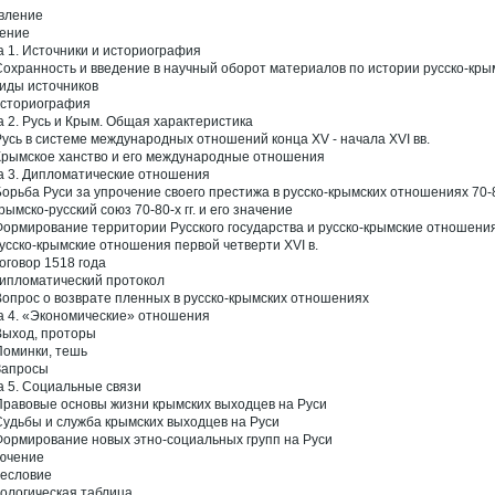
вление
ение
а 1. Источники и историография
 Сохранность и введение в научный оборот материалов по истории русско-кр
Виды источников
Историография
а 2. Русь и Крым. Общая характеристика
 Русь в системе международных отношений конца XV - начала XVI вв.
 Крымское ханство и его международные отношения
а 3. Дипломатические отношения
 Борьба Руси за упрочение своего престижа в русско-крымских отношениях 70-80
рымско-русский союз 70-80-х гг. и его значение
 Формирование территории Русского государства и русско-крымские отношения
Русско-крымские отношения первой четверти XVI в.
Договор 1518 года
Дипломатический протокол
 Вопрос о возврате пленных в русско-крымских отношениях
а 4. «Экономические» отношения
 Выход, проторы
 Поминки, тешь
 Запросы
а 5. Социальные связи
 Правовые основы жизни крымских выходцев на Руси
 Судьбы и служба крымских выходцев на Руси
 Формирование новых этно-социальных групп на Руси
ючение
есловие
ологическая таблица