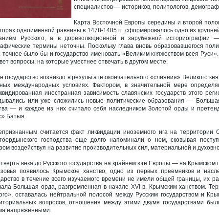
специалистов — историков, политологов, демографо
Карта Восточной Европы середины и второй поло
торах одноименной равнины в 1478-1485 гг. сформировалось одно из крупне
анием Русского, а в дореволюционной и зарубежной историографии — 
рафические термины неточны. Поскольку глава вновь образовавшегося полит
, точнее было бы и государство именовать «Великим княжеством всея Руси»
вет вопросы, на которые уместнее отвечать в другом месте.
е государство возникло в результате окончательного «слияния» Великого кня
ных международных условиях. Фактором, в значительной мере определя
квидированная иностранная зависимость славянских государств этого рег
дывались или уже сложились новые политические образования — Большая 
тва — и каждое из них считало себя наследником Золотой орды и претенд
с» Батыя.
признанным считается факт ликвидации иноземного ига на территории Се
тоордынского господства еще долго напоминали о нем, сковывая посту
зом воздействуя на развитие производительных сил, материальной и духовно
етверть века до Русского государства на крайнем юге Европы — на Крымском
зовья появилось Крымское ханство, одно из первых преемников и насл
дарство в течение всего изучаемого времени не имели общей границы, их ра
вала Большая орда, разгромленная в начале XVI в. Крымским ханством. Тер
ого», оставалась нейтральной полосой между Русским государством и Кры
иториальных вопросов, отношения между этими двумя государствами был
ма напряженными.