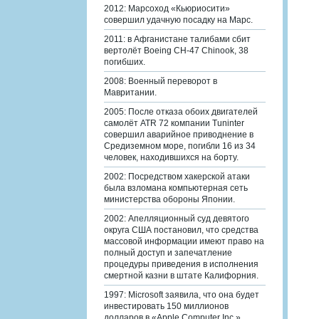
2012: Марсоход «Кьюриосити»
совершил удачную посадку на Марс.
2011: в Афганистане талибами сбит
вертолёт Boeing CH-47 Chinook, 38
погибших.
2008: Военный переворот в
Мавритании.
2005: После отказа обоих двигателей
самолёт ATR 72 компании Tuninter
совершил аварийное приводнение в
Средиземном море, погибли 16 из 34
человек, находившихся на борту.
2002: Посредством хакерской атаки
была взломана компьютерная сеть
министерства обороны Японии.
2002: Апелляционный суд девятого
округа США постановил, что средства
массовой информации имеют право на
полный доступ и запечатление
процедуры приведения в исполнения
смертной казни в штате Калифорния.
1997: Microsoft заявила, что она будет
инвестировать 150 миллионов
долларов в «Apple Computer Inc.».