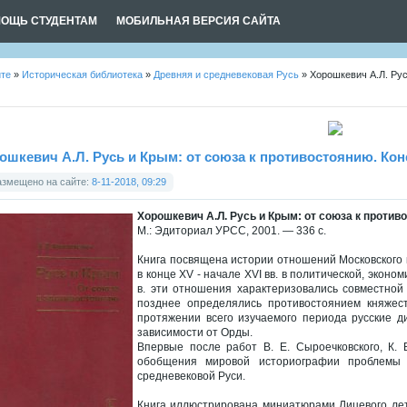
ОЩЬ СТУДЕНТАМ
МОБИЛЬНАЯ ВЕРСИЯ САЙТА
йте
»
Историческая библиотека
»
Древняя и средневековая Русь
» Хорошкевич А.Л. Рус
ошкевич А.Л. Русь и Крым: от союза к противостоянию. Коне
азмещено на сайте:
8-11-2018, 09:29
Хорошкевич А.Л. Русь и Крым: от союза к противо
М.: Эдиториал УРСС, 2001. — 336 с.
Книга посвящена истории отношений Московского 
в конце XV - начале XVI вв. в политической, эконо
в. эти отношения характеризовались совместно
позднее определялись противостоянием княжест
протяжении всего изучаемого периода русские 
зависимости от Орды.
Впервые после работ В. Е. Сыроечковского, К.
обобщения мировой историографии проблемы 
средневековой Руси.
Книга иллюстрирована миниатюрами Лицевого лет