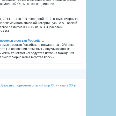
ва Золотой Орды, за воссоединение...
к, 2014. — 418 с. В очередной, 11-й, выпуск сборника
роблемам политической истории Руси. А.А. Горский
кое развитие в XI–XV вв. А.В. Юрасовым
я Р.А....
оземья в состав Российс ...
мья в состав Российского государства в XVI веке
 карт. На основании архивных и опубликованных
рымским ханством исследуется история вхождения
ьного Черноземья в состав России,...
Евразии: тюрко-монгольский мир XIII - начала XX в