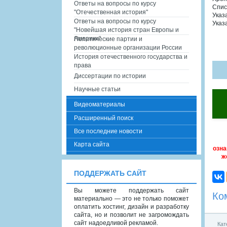
Ответы на вопросы по курсу
Спис
"Отечественная история"
Указ
Ответы на вопросы по курсу
Указ
"Новейшая история стран Европы и
Америки"
Политические партии и
революционные организации России
История отечественного государства и
права
Диссертации по истории
Научные статьи
Видеоматериалы
Расширенный поиск
Все последние новости
Карта сайта
озна
ж
ПОДДЕРЖАТЬ САЙТ
Вы можете поддержать сайт
Ко
материально — это не только поможет
оплатить хостинг, дизайн и разработку
сайта, но и позволит не загромождать
сайт надоедливой рекламой.
Кат