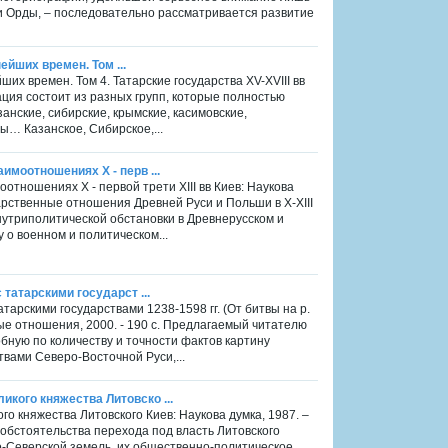
и Орды, – последовательно рассматривается развитие
нейших времен. Том ...
йших времен. Том 4. Татарские государства XV-XVIII вв
нация состоит из разных групп, которые полностью
анские, сибирские, крымские, касимовские,
ы… Казанское, Сибирское,...
имоотношениях X - перв ...
отношениях X - первой трети XIII вв Киев: Наукова
дарственные отношения Древней Руси и Польши в X-XIII
нутриполитической обстановки в Древнерусском и
 о военном и политическом...
 татарскими государст ...
тарскими государствами 1238-1598 гг. (От битвы на р.
е отношения, 2000. - 190 с. Предлагаемый читателю
бную по количеству и точности фактов картину
вами Северо-Восточной Руси,...
кого княжества Литовско ...
о княжества Литовского Киев: Наукова думка, 1987. –
обстоятельства перехода под власть Литовского
о-Северской земель, их общественно-политическое