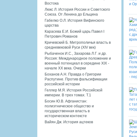
Востока
Люкс Л. История России и Советского
Союза. От Ленина до Ельцина
Габелко О.Л. История Вифинского
царства
Карасева Е.И. Божий царь Павел I
Петрович Романов
Кричевский Б. Митрополичья власть в
средневековой Руси (XIV век)
Рыбаченок И.С., Захарова Л.Г. и др.
Россия: Международное положение и
военный потенциал в середине XIX -
начале XX века. Очерки
Боханов А.Н. Правда о Григории
Распутине. Против фальсификации
российской истории
Геллер М.Я. История Российской
империи. В трех томах. Т.1
Босин Ю.В. Афганистан:
полиэтническое общество и
государственная власть в
историческом контексте
Вайян Дж. История ацтеков