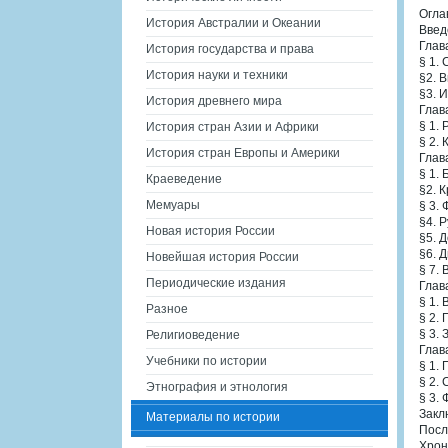
Огла
История Австралии и Океании
Введ
Глав
История государства и права
§ 1.
История науки и техники
§2. 
§3. 
История древнего мира
Глав
§ 1.
История стран Азии и Африки
§ 2.
История стран Европы и Америки
Глав
§ 1.
Краеведение
§2. К
Мемуары
§ 3.
§4. 
Новая история России
§5. 
§6. 
Новейшая история России
§ 7.
Периодические издания
Глав
§ 1.
Разное
§ 2.
§ 3.
Религиоведение
Глав
Учебники по истории
§ 1.
§ 2.
Этнография и этнология
§ 3.
Закл
Материалы по истории
Посл
Хрон