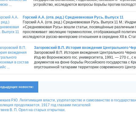
устройство, исследуются вопросы борьбы против господст
Горский А.А. (отв. ред.) Средневековая Русь. Выпуск 11
Горский А.А. (отв. ред.) Средневековая Русь. Выпуск 11 М.: Индри
«Средневековая Русь» вошли статьи, посвящённые различным п
прослеживает эволюцию терминологии, отображающей политичес
исследуются русско-венгерские отношения в середине XII в. Стать
Загоровский В.П. История вхождения Центрального Черн
Загоровский В.П. История вхождения Центрального Чернозе
Изд-во Воронежского гос. университета, 1991. — 270 с., с
документов на фоне борьбы Российского государства с К
опустошенной татарами территории современного Централ
едыдущие новости:
екаев Р.Ю. Легитимация власти, узурпаторство и самозванство в государствах 
олюция продолжается. 1917 год глазами писателей
веев В. П. Орел на старых открытках.