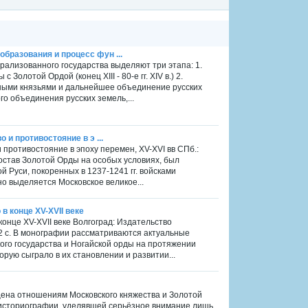
бразования и процесс фун ...
рализованного государства выделяют три этапа: 1.
олотой Ордой (конец XIII - 80-е гг. XIV в.) 2.
ьными князьями и дальнейшее объединение русских
кого объединения русских земель,...
 и противостояние в э ...
и противостояние в эпоху перемен, ХV-ХVІ вв СПб.:
 состав Золотой Орды на особых условиях, был
 Руси, покоренных в 1237-1241 гг. войсками
но выделяется Московское великое...
в конце XV-XVII веке
конце XV-XVII веке Волгоград: Издательство
32 с. В монографии рассматриваются актуальные
го государства и Ногайской орды на протяжении
орую сыграло в их становлении и развитии...
ящена отношениям Московского княжества и Золотой
ей историографии, уделявшей серьёзное внимание лишь