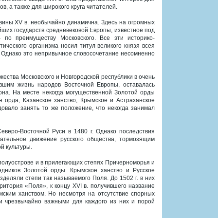
в, а также для широкого круга читателей.
вины XV в. необычайно динамична. Здесь на огромных
йших государств средневековой Европы, известное под
по преимуществу Московского. Все эти историко-
ического организма носил титул великого князя всея
. Однако это непривычное словосочетание несомненно
жества Московского и Новгородской республики в очень
вшим жизнь народов Восточной Европы, оставалась
иона. На месте некогда могущественной Золотой орды
орда, Казанское ханство, Крымское и Астраханское
овало занять то же положение, что некогда занимал
веро-Восточной Руси в 1480 г. Однако последствия
пательное движение русского общества, тормозящим
й культуры.
 полуострове и в прилегающих степях Причерноморья и
едников Золотой орды. Крымское ханство и Русское
зделяли степи так называемого Поля. До 1502 г. в них
ритория «Поля», к концу XVI в. получившего название
мским ханством. Но несмотря на отсутствие спорных
и чрезвычайно важными для каждого из них и порой