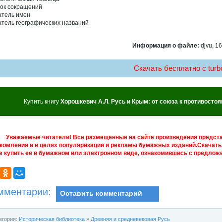
ок сокращений
атель имен
атель географических названий
Информация о файле:
djvu, 16
Скачать бесплатно c turbo
Купить книгу
Хорошкевич А.Л. Русь и Крым: от союза к противостоян
Уважаемые читатели! Все размещенные на сайте произведения предст
комления и в целях популяризации и рекламы бумажных изданий.Скачать 
е купить ее в бумажном или электронном виде, ознакомившись с предложе
мментарии:
Оставить комментарий
егория:
Историческая библиотека
»
Древняя и средневековая Русь