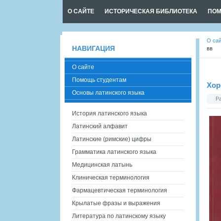
О САЙТЕ
ИСТОРИЧЕСКАЯ БИБЛИОТЕКА
ПОМ
О са
НАВИГАЦИЯ
вв
О сайте
Помощь студентам
Хор
Основы латинского языка
Р
История латинского языка
Латинский алфавит
Латинские (римские) цифры
Грамматика латинского языка
Медицинская латынь
Клиническая терминология
Фармацевтическая терминология
Крылатые фразы и выражения
Литература по латинскому языку