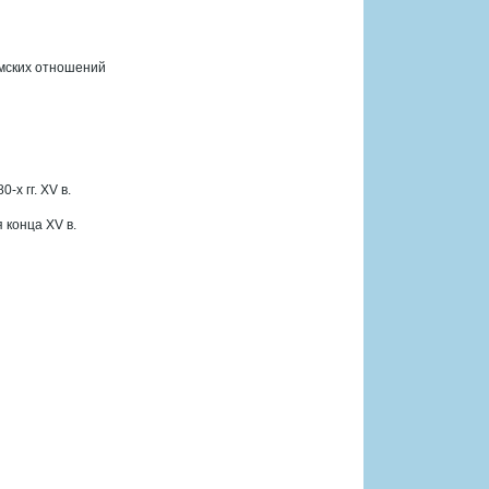
ымских отношений
-х гг. XV в.
 конца XV в.