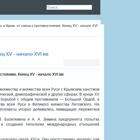
ь и Крым: от союза к противостоянию. Конец XV - начало XVI
ц XV - начало XVI вв
стоянию. Конец XV - начало XVI вв
княжества и княжества всея Руси с Крымским ханством
мической, демографической и других сферах. В конце XV
й борьбой с общим противником — Большой Ордой, а
ва всея Руси и Великого княжества Литовского. На
дипломаты упорно добивались ликвидации пережитков
 В. Базилевича и А. А. Зимина предпринята попытка
и создания типологии международных отношений
описного свода XVI в. Она представляет интерес для