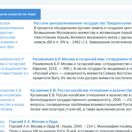
угие новости по теме:
Русское централизованное государство. Предпосылки о
В процессе объединения русских земель и создания цент
Возвышение Московского княжества и активизация борьбы с З
Ужесточение борьбы Великого московского князя с удел
земель (80-е гг. XIV в. - 1462 г.) 3. Завершение политичес
Рахимзянов Б.Р. Москва и татарский мир: сотрудничество
Рахимзянов Б.Р. Москва и татарский мир: сотрудничество 
Евразия, 2016. — 396 с. В числе государств, входивших в
«Русский улус» — совокупность княжеств Северо-Восточной
правителя Вату. Из числа этих русских княжеств постепен
Кусаинова Е.В. Русско-ногайские отношения и казачество 
Кусаинова Е.В. Русско-ногайские отношения и казачество в 
Волгоградского государственного университета, 2005. — 2
вопросы, посвященные проблемам взаимоотношений Русско
более чем полутора столетий, а также выяснению роли, кот
Горский А.А. Москва и Орда
Горский А.А. Москва и Орда М.: Наука, 2000. – 214 с. Монография посв
Орды с конца XIII до начала XVI в. В ней, в отличие от предшествующ