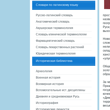
Словари по латинскому языку
Русско-латинский словарь
прос
назв
Анатомический словарь
геог
Руси
Акушерская терминология
вызо
Словарь клинической терминологии
Ново
Фармацевтический словарь
слож
нели
Словарь лекарственных растений
скла
Юридическая терминология
ханс
«улу
Историческая библиотека
Обще
золо
Археология
обра
Военная история
За ч
Всемирная история
Приа
госу
Вспомогательные ист. дисциплины
коче
Древняя и средневековая Русь
«Дик
терр
Историография
весь
Исторические личности