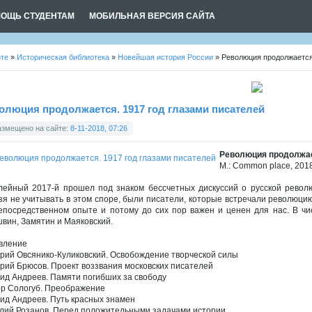
ОЩЬ СТУДЕНТАМ
МОБИЛЬНАЯ ВЕРСИЯ САЙТА
йте
»
Историческая библиотека
»
Новейшая история России
» Революция продолжается.
олюция продолжается. 1917 год глазами писателей
азмещено на сайте:
8-11-2018, 07:26
Революция продолжае
М.: Common place, 2018
ейный 2017-й прошел под знаком бессчетных дискуссий о русской револю
зя не учитывать в этом споре, были писатели, которые встречали революцию
епосредственном опыте и потому до сих пор важен и ценен для нас. В чи
вин, Замятин и Маяковский.
вление
рий Овсянико-Куликовский. Освобождение творческой силы
рий Брюсов. Проект воззвания московских писателей
ид Андреев. Памяти погибших за свободу
р Сологуб. Преображение
ид Андреев. Путь красных знамен
лий Розанов. Перед положительными задачами истории