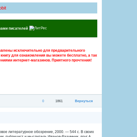
bit
зами писателей
авлены исключительно для предварительного
книгу для ознакомления вы можете бесплатно, а так
ниями интернет-магазинов. Приятного прочтения!
0
1861
Вернуться
овое литературное обозрение, 2000. — 544 с. В своих
к, публицист и мыслитель Иванов-Разумник, друг А.