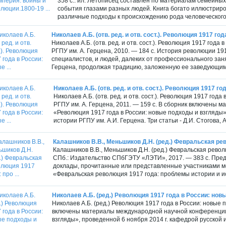
358 с.: ил. Летописец составлен по материалам семейных
события глазами разных людей. Книга богато иллюстрир
различные подходы к происхождению рода человеческого 
Николаев А.Б. (отв. ред. и отв. сост.). Революция 1917 года
Николаев А.Б. (отв. ред. и отв. сост.). Революция 1917 год
РГПУ им. А. Герцена, 2010. — 184 с. История революции 19
специалистов, и людей, далеких от профессионального зан
Герцена, продолжая традицию, заложенную ее заведующим
Николаев А.Б. (отв. ред. и отв. сост.). Революция 1917 год
Николаев А.Б. (отв. ред. и отв. сост.). Революция 1917 год
РГПУ им. А. Герцена, 2011. — 159 с. В сборник включены
«Революция 1917 года в России: новые подходы и взгляды»
истории РГПУ им. А.И. Герцена. Три статьи - Д.И. Стогова, А.
Калашников В.В., Меньшиков Д.Н. (ред.) Февральская рево
Калашников В.В., Меньшиков Д.Н. (ред.) Февральская рево
СПб.: Издательство СПбГЭТУ «ЛЭТИ», 2017. — 383 с. Пре
доклады, прочитанные или представленные участниками 
«Февральская революция 1917 года: проблемы истории и и
Николаев А.Б. (ред.) Революция 1917 года в России: но
Николаев А.Б. (ред.) Революция 1917 года в России: новые п
включены материалы международной научной конференции 
взгляды», проведенной 6 ноября 2014 г. кафедрой русской 