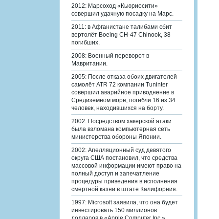
2012: Марсоход «Кьюриосити»
совершил удачную посадку на Марс.
2011: в Афганистане талибами сбит
вертолёт Boeing CH-47 Chinook, 38
погибших.
2008: Военный переворот в
Мавритании.
2005: После отказа обоих двигателей
самолёт ATR 72 компании Tuninter
совершил аварийное приводнение в
Средиземном море, погибли 16 из 34
человек, находившихся на борту.
2002: Посредством хакерской атаки
была взломана компьютерная сеть
министерства обороны Японии.
2002: Апелляционный суд девятого
округа США постановил, что средства
массовой информации имеют право на
полный доступ и запечатление
процедуры приведения в исполнения
смертной казни в штате Калифорния.
1997: Microsoft заявила, что она будет
инвестировать 150 миллионов
долларов в «Apple Computer Inc.».