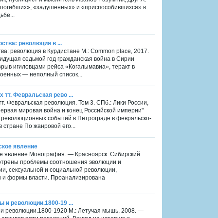
х «погибших», «задушенных» и «приспособившихся» в
ьбе...
рства: революция в ...
ства: революция в Курдистане М.: Common place, 2017.
 идущая седьмой год гражданская война в Сирии
взрыв игиловцами рейса «Когалымавиа», теракт в
военных — неполный список...
 тт. Февральская рево ...
т. Февральская революция. Том 3. СПб.: Лики России,
Первая мировая война и конец Российской империи"
 революционных событий в Петрограде в февральско-
 стране По жанровой его...
ское явление
ое явление Монография. — Красноярск: Сибирский
мотрены проблемы соотношения эволюции и
ии, сексуальной и социальной революции,
и и формы власти. Проанализирована
ы и революции.1800-19 ...
ы и революции.1800-1920 М.: Летучая мышь, 2008. —