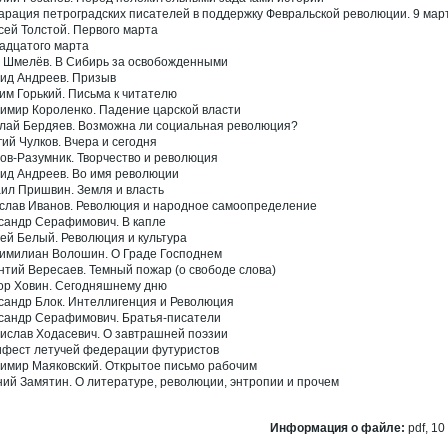
арация петроградских писателей в поддержку Февральской революции. 9 март
сей Толстой. Первого марта
адцатого марта
 Шмелёв. В Сибирь за освобожденными
ид Андреев. Призыв
им Горький. Письма к читателю
имир Короленко. Падение царской власти
лай Бердяев. Возможна ли социальная революция?
гий Чулков. Вчера и сегодня
ов-Разумник. Творчество и революция
ид Андреев. Во имя революции
ил Пришвин. Земля и власть
слав Иванов. Революция и народное самоопределение
сандр Серафимович. В капле
ей Белый. Революция и культура
имилиан Волошин. О Граде Господнем
нтий Вересаев. Темный пожар (о свободе слова)
ор Ховин. Сегодняшнему дню
сандр Блок. Интеллигенция и Революция
сандр Серафимович. Братья-писатели
ислав Ходасевич. О завтрашней поэзии
фест летучей федерации футуристов
имир Маяковский. Открытое письмо рабочим
ний Замятин. О литературе, революции, энтропии и прочем
Информация о файле:
pdf, 10