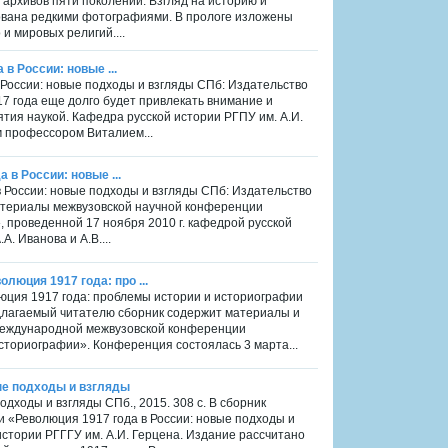
 архивов пяти поколений. Взгляд на историю и
ована редкими фотографиями. В прологе изложены
и мировых религий....
 в России: новые ...
а в России: новые подходы и взгляды СПб: Издательство
17 года еще долго будет привлекать внимание и
ятия наукой. Кафедра русской истории РГПУ им. А.И.
 профессором Виталием...
а в России: новые ...
а в России: новые подходы и взгляды СПб: Издательство
 материалы межвузовской научной конференции
, проведенной 17 ноября 2010 г. кафедрой русской
А. Иванова и А.В....
люция 1917 года: про ...
люция 1917 года: проблемы истории и историографии
длагаемый читателю сборник содержит материалы и
международной межвузовской конференции
сториографии». Конференция состоялась 3 марта...
вые подходы и взгляды
одходы и взгляды СПб., 2015. 308 с. В сборник
«Революция 1917 года в России: новые подходы и
истории РГГГУ им. А.И. Герцена. Издание рассчитано