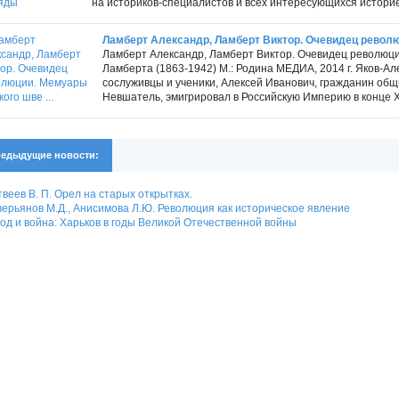
на историков-специалистов и всех интересующихся историей
Ламберт Александр, Ламберт Виктор. Очевидец революц
Ламберт Александр, Ламберт Виктор. Очевидец революц
Ламберта (1863-1942) М.: Родина МЕДИА, 2014 г. Яков-Ал
сослуживцы и ученики, Алексей Иванович, гражданин общи
Невшатель, эмигрировал в Российскую Империю в конце XIX
едыдущие новости:
веев В. П. Орел на старых открытках.
ерьянов М.Д., Анисимова Л.Ю. Революция как историческое явление
од и война: Харьков в годы Великой Отечественной войны