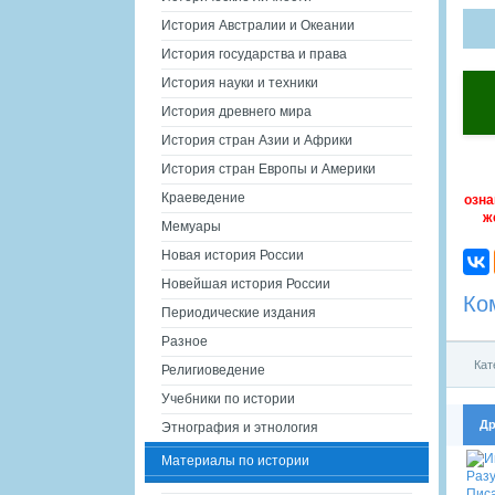
История Австралии и Океании
История государства и права
История науки и техники
История древнего мира
История стран Азии и Африки
История стран Европы и Америки
Краеведение
озна
ж
Мемуары
Новая история России
Новейшая история России
Ко
Периодические издания
Разное
Кат
Религиоведение
Учебники по истории
Др
Этнография и этнология
Материалы по истории