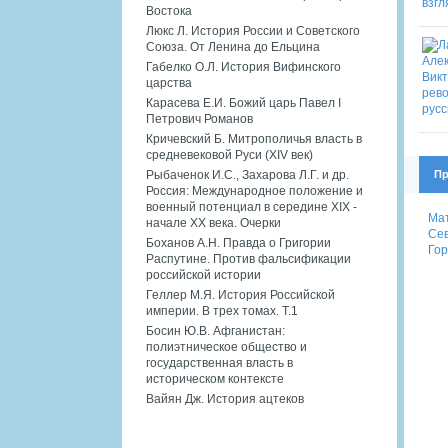
Востока
Люкс Л. История России и Советского
Союза. От Ленина до Ельцина
Габелко О.Л. История Вифинского
царства
Карасева Е.И. Божий царь Павел I
Петрович Романов
Кричевский Б. Митрополичья власть в
средневековой Руси (XIV век)
Пр
Рыбаченок И.С., Захарова Л.Г. и др.
Россия: Международное положение и
военный потенциал в середине XIX -
Мат
начале XX века. Очерки
Сев
Боханов А.Н. Правда о Григории
Гор
Распутине. Против фальсификации
российской истории
Геллер М.Я. История Российской
империи. В трех томах. Т.1
Босин Ю.В. Афганистан:
полиэтническое общество и
государственная власть в
историческом контексте
Вайян Дж. История ацтеков