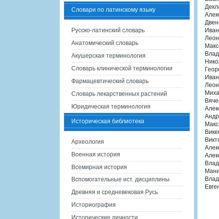
Декл
Словари по латинскому языку
Алек
Двен
Русско-латинский словарь
Иван
Леон
Анатомический словарь
Макс
Влад
Акушерская терминология
Нико
Словарь клинической терминологии
Геор
Иван
Фармацевтический словарь
Леон
Миха
Словарь лекарственных растений
Вяче
Юридическая терминология
Алек
Андр
Историческая библиотека
Макс
Вике
Викт
Археология
Алек
Военная история
Алек
Влад
Всемирная история
Мани
Влад
Вспомогательные ист. дисциплины
Евге
Древняя и средневековая Русь
Историография
Исторические личности