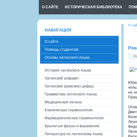
О САЙТЕ
ИСТОРИЧЕСКАЯ БИБЛИОТЕКА
ПОМ
О са
НАВИГАЦИЯ
О сайте
Рев
Помощь студентам
Р
Основы латинского языка
История латинского языка
Латинский алфавит
Юбил
Латинские (римские) цифры
нель
на н
Грамматика латинского языка
Приш
Медицинская латынь
Огла
Клиническая терминология
Дмит
Вале
Фармацевтическая терминология
Леон
Крылатые фразы и выражения
Федо
Леон
Литература по латинскому языку
Васи