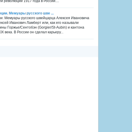
 революции 1917 года в России....
ии. Мемуары русского шве ...
ии. Мемуары русского швейцарца Алексея Ивановича
ексей Иванович Ламберт или, как его называли
ны Горжье/Сентобэн (Gorgier/St-Aubin) и кантона
 века. В России он сделал карьеру...