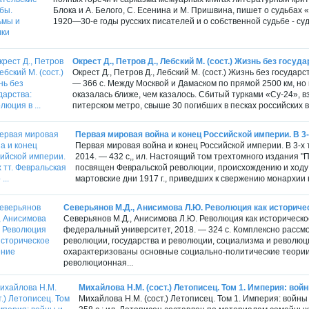
Блока и А. Белого, С. Есенина и М. Пришвина, пишет о судьба
1920—30-е годы русских писателей и о собственной судьбе - суд
Окрест Д., Петров Д., Лебский М. (сост.) Жизнь без госуда
Окрест Д., Петров Д., Лебский М. (сост.) Жизнь без государ
— 366 с. Между Москвой и Дамаском по прямой 2500 км, но
оказалась ближе, чем казалось. Сбитый турками «Су-24», 
питерском метро, свыше 30 погибших в песках российских 
Первая мировая война и конец Российской империи. В 3-х
Первая мировая война и конец Российской империи. В 3-х т
2014. — 432 с,, ил. Настоящий том трехтомного издания "
посвящен Февральской революции, происхождению и ходу
мартовские дни 1917 г., приведших к свержению монархии в
Северьянов М.Д., Анисимова Л.Ю. Революция как историче
Северьянов М.Д., Анисимова Л.Ю. Революция как историческ
федеральный университет, 2018. — 324 с. Комплексно расс
революции, государства и революции, социализма и революц
охарактеризованы основные социально-политические теори
революционная...
Михайлова Н.М. (сост.) Летописец. Том 1. Империя: войн
Михайлова Н.М. (сост.) Летописец. Том 1. Империя: войн