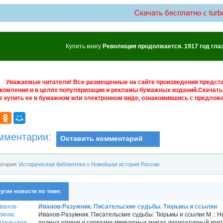
Скачать бесплатно c turbo
Купить книгу
Революция продолжается. 1917 год гла
Уважаемые читатели! Все размещенные на сайте произведения предст
комления и в целях популяризации и рекламы бумажных изданий.Скачать 
е купить ее в бумажном или электронном виде, ознакомившись с предложе
мментарии:
Оставить комментарий
егория:
Историческая библиотека
»
Новейшая история России
угие новости по теме:
Иванов-Разумник. Писательские судьбы. Тюрьмы и ссылки
Иванов-Разумник. Писательские судьбы. Тюрьмы и ссылки М .: Н
полных горечи и сарказма мемуарных книгах литературный крити