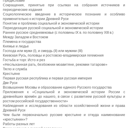
Предисловие
Сокращения, принятые при ссылках на собрания источников и
периодические издания
Социологическое введение в историческое познание и особливо
применительно к истории Древней Руси
Понятие и проблема социальной и экономической истории
Периодизация русской социальной и экономической истории
Раннее русское средневековье (с половины IX в. по половину XIII в.)
Между Западом и Востоком
Племена и государства
Княжье и людье
Господа или мужи (I), и смердь (II) или мужики (III)
Киевская Русь, половцы и ростовско-владимирская гегемония
Гостьба и торг. Исто и рез
«Неслыханная рать, безбожнии моавитяне, рекомии татарове»
Тягло и служба
Крестьяне
Первая русская республика и первая русская империя
Две Руси
Возвышение Москвы и образование единого Русского государства
Приложения к «Социальной и экономической истории России с
древнейших времён до нашего, в связи с развитием русской культуры и
ростом российской государственности»
Наблюдения и исследования из области хозяйственной жизни и права
Древней Руси
Чем были первоначально русские крестьяне и откуда наименование
«крестьянин»?
Работы разных лет