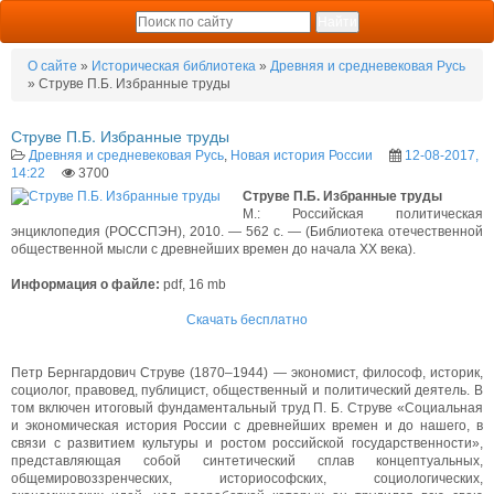
О сайте
»
Историческая библиотека
»
Древняя и средневековая Русь
» Струве П.Б. Избранные труды
Струве П.Б. Избранные труды
Древняя и средневековая Русь
,
Новая история России
12-08-2017,
14:22
3700
Струве П.Б. Избранные труды
М.: Российская политическая
энциклопедия (РОССПЭН), 2010. — 562 с. — (Библиотека отечественной
общественной мысли с древнейших времен до начала XX века).
Информация о файле:
pdf, 16 mb
Скачать бесплатно
Петр Бернгардович Струве (1870–1944) — экономист, философ, историк,
социолог, правовед, публицист, общественный и политический деятель. В
том включен итоговый фундаментальный труд П. Б. Струве «Социальная
и экономическая история России с древнейших времен и до нашего, в
связи с развитием культуры и ростом российской государственности»,
представляющая собой синтетический сплав концептуальных,
общемировоззренческих, историософских, социологических,