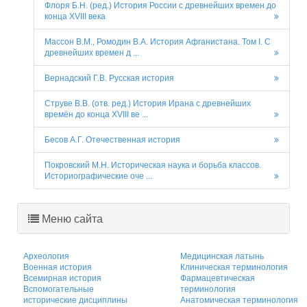
Флоря Б.Н. (ред.) История России с древнейших времен до
конца XVIII века
Массон В.М., Ромодин В.А. История Афганистана. Том I. С
древнейших времен д ...
Вернадский Г.В. Русская история
Струве В.В. (отв. ред.) История Ирана с древнейших
времён до конца XVIII ве ...
Бесов А.Г. Отечественная история
Покровский М.Н. Историческая наука и борьба классов.
Историографические оче ...
Меню сайта
Археология
Медицинская латынь
Военная история
Клиническая терминология
Всемирная история
Фармацевтическая
Вспомогательные
терминология
исторические дисциплины
Анатомическая терминология