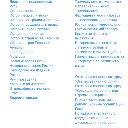
Древняя и средневековая
Терминология в акушерстве
Русь
Словарь клинической
Историография
терминологии
Исторические личности
Фармацевтический словарь
История Австралии и Океании
Лекарственные растения
История государства и права
Юридическая терминология
История науки и техники
Русско-латинский словарь
История древнего мира
Крылатые фразы и
История стран Азии и Африки
выражения
История стран Европы и
История латинского языка
Америки
Латинский алфавит
Краеведениеи
Латинские (римские) цифры
Мемуары
Грамматика латинского языка
Новая история России
Литература по латинскому
Новейшая история России
языку
Периодические издания
Разное
Ответы на вопросы по курсу
Религиоведение
"Отечественная история"
Учебники по истории
Ответы на вопросы по курсу
Этнография и этнология
"Новейшая история стран
Статьи
Европы и Америки"
Видеоматериалы
Политические партии и
революционные организации
России
История отечественного
государства и права
Диссертации по истории