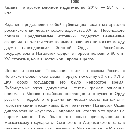
1566 гг
Казань: Татарское книжное издательство, 2018. — 231 с., с
илл.
Издание представляет собой публикацию текста материалов
российского дипломатического ведомства XVI в. - Посольского
приказа. Предлагаемые источники содержат ценнейшие
сведения о политических взаимоотношениях не только между
двумя наследниками Золотой Орды - Российским
государством и Ногайской Ордой в первой половине 60-х гг.
XVI столетия, но и в Восточной Европе в целом.
Шестая и седьмая Посольские книги по связям России с
Ногайской Ордой охватывают первую половину 60-х гг. XVI в.
Для обоих государств это было непростое время.
Публикуемые здесь документы - тексты грамот, описания
приема в Москве ногайских посланцев и отпуска в Орду
русских - подробно отразили дипломатические контакты и
торговые связи между ними. Для правителей Ногайской Орды
дипломатия на «русском» направлении стояла в то время на
первом месте. Тем более что после присоединения к
Московскому государству Казанского и Астраханского ханств
границы двух государств сомкнулись. Что же касается Москвы,