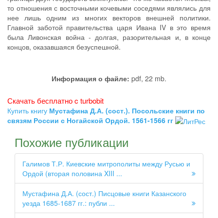
то отношения с восточными кочевыми соседями являлись для
нее лишь одним из многих векторов внешней политики.
Главной заботой правительства царя Ивана IV в это время
была Ливонская война - долгая, разорительная и, в конце
концов, оказавшаяся безуспешной.
Информация о файле:
pdf, 22 mb.
Скачать бесплатно c turbobit
Купить книгу
Мустафина Д.А. (сост.). Посольские книги по
связям России с Ногайской Ордой. 1561-1566 гг
Похожие публикации
Галимов Т.Р. Киевские митрополиты между Русью и
Ордой (вторая половина XIII ...
Мустафина Д.А. (сост.) Писцовые книги Казанского
уезда 1685-1687 гг.: публи ...