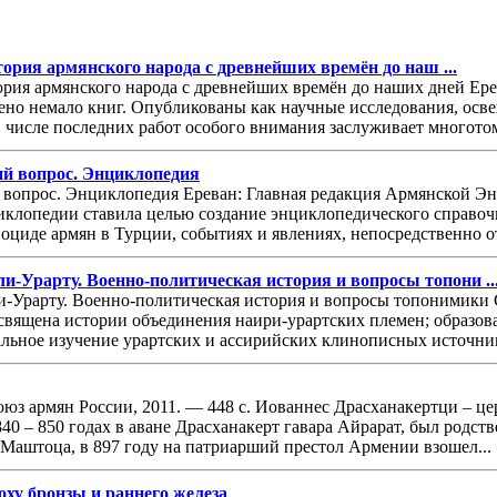
стория армянского народа с древнейших времён до наш ...
тория армянского народа с древнейших времён до наших дней Ере
ено немало книг. Опубликованы как научные исследования, осв
 числе последних работ особого внимания заслуживает многотом
ий вопрос. Энциклопедия
й вопрос. Энциклопедия Ереван: Главная редакция Армянской Эн
клопедии ставила целью создание энциклопедического справочн
оциде армян в Турции, событиях и явлениях, непосредственно от
-Урарту. Военно-политическая история и вопросы топони ..
-Урарту. Военно-политическая история и вопросы топонимики СП
священа истории объединения наири-урартских племен; образо
Детальное изучение урартских и ассирийских клинописных источни
з армян России, 2011. — 448 с. Иованнес Драсханакертци – це
840 – 850 годах в аване Драсханакерт гавара Айрарат, был родс
 Маштоца, в 897 году на патриарший престол Армении взошел...
ху бронзы и раннего железа