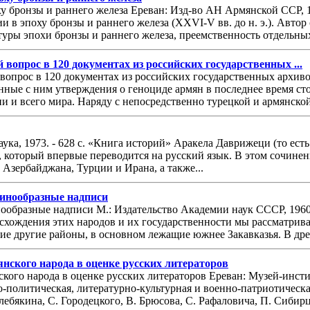
у бронзы и раннего железа Ереван: Изд-во АН Армянской ССР, 
 в эпоху бронзы и раннего железа (XXVI-V вв. до н. э.). Авто
ры эпохи бронзы и раннего железа, преемственность отдельных 
вопрос в 120 документах из российских государственных ...
опрос в 120 документах из российских государственных архивов
нные с ним утверждения о геноциде армян в последнее время ст
 и всего мира. Наряду с непосредственно турецкой и армянско
ка, 1973. - 628 с. «Книга историй» Аракела Даврижеци (то есть
 который впервые переводится на русский язык. В этом сочинен
 Азербайджана, Турции и Ирана, а также...
инообразные надписи
ообразные надписи М.: Издательство Академии наук СССР, 1960
схождения этих народов и их государственности мы рассматривае
гие другие районы, в основном лежащие южнее Закавказья. В др
янского народа в оценке русских литераторов
ского народа в оценке русских литераторов Ереван: Музей-инст
-политическая, литературно-культурная и военно-патриотическа
ебякина, С. Городецкого, В. Брюсова, С. Рафаловича, П. Сибирце