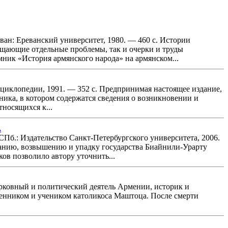
ван: Ереванский университет, 1980. — 460 с. Истории
ещающие отдельные проблемы, так и очерки и труды
ник «История армянского народа» на армянском...
циклопедии, 1991. — 352 с. Предпринимая настоящее издание,
ика, в котором содержатся сведения о возникновении и
носящихся к...
.
б.: Издательство Санкт-Петербургского университета, 2006.
ванию, возвышению и упадку государства Биайнили-Урарту
ков позволило автору уточнить...
рковный и политический деятель Армении, историк и
твенником и учеником католикоса Маштоца. После смерти