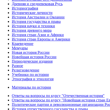
Древняя и средневековая Русь
Историография
Исторические личности
История Австралии и Океании
История государства и права
История науки и техники
История древнего мира
История стран Азии и Африки
История стран Европы и Америки
Краеведение
Мемуары
Новая история России
Новейшая история России
Периодические издания
Разное
Религиоведение
Учебники по истории
Этнография и этнология
Материалы по истории
Ответы на вопросы по курсу "Отечественная история"
Ответы на вопросы по курсу "Новейшая история стран 
Политические партии и революционные организации Ро
История отечественного государства и права