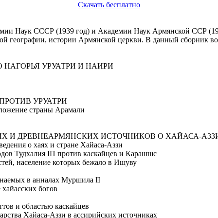
Скачать бесплатно
демии Наук СССР (1939 год) и Академии Наук Армянской ССР (19
кой географии, истории Армянской церкви. В данный сборник в
НАГОРЬЯ УРУАТРИ И НАИРИ
 ПРОТИВ УРУАТРИ
положение страны Арамали
ИХ И ДРЕВНЕАРМЯНСКИХ ИСТОЧНИКОВ О ХАЙАСА-АЗЗ
ведения о хаях и стране Хайаса-Аззи
одов Тудхалия ІП против каскайцев и Карашшс
стей, население которых бежало в Ишуву
инаемых в анналах Муршила II
 хайасских богов
еттов и областью каскайцев
арства Хайаса-Аззи в ассирийских источниках