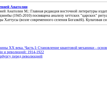
ревней Анатолии
ей Анатолии М.: Главная редакция восточной литературы издател
рдзинбы (1945-2010) посвящена анализу хеттских "царских" рит
ы Хаттусы (возле современного селения Богазкёй). Культовая сис
ины ХХ века. Часть I: Становление квантовой механики - осно
ойн и революций: 1914-1922
ербургу перед революцией