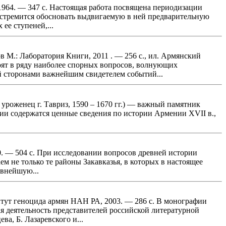
1964. — 347 с. Настоящая работа посвящена периодизации
р стремится обосновать выдвигаемую в ней предварительную
ее ступеней,...
 М.: Лаборатория Книги, 2011 . — 256 с., ил. Армянский
оят в ряду наиболее спорных вопросов, волнующих
й сторонами важнейшим свидетелем событий...
 уроженец г. Тавриз, 1590 – 1670 гг.) — важный памятник
ии содержатся ценные сведения по истории Армении XVII в.,
. — 504 с. При исследовании вопросов древней истории
м не только те районы Закавказья, в которых в настоящее
евнейшую...
итут геноцида армян НАН РА, 2003. — 286 с. В монографии
я деятельность представителей российской литературной
ва, Б. Лазаревского и...