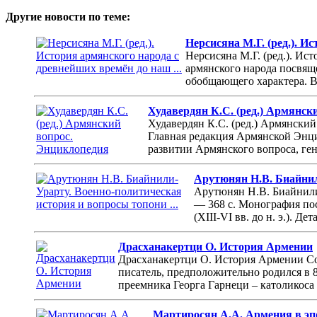
Другие новости по теме:
Нерсисяна М.Г. (ред.). И
Нерсисяна М.Г. (ред.). Ис
армянского народа посвящ
обобщающего характера. В
Худавердян К.С. (ред.) Армянск
Худавердян К.С. (ред.) Армянски
Главная редакция Армянской Энци
развитии Армянского вопроса, ген
Арутюнян Н.В. Биайнили
Арутюнян Н.В. Биайнили
— 368 с. Монография по
(XIII-VI вв. до н. э.). 
Драсханакертци О. История Армении
Драсханакертци О. История Армении Сою
писатель, предположительно родился в 
преемника Георга Гарнеци – католикоса
Мартиросян А.А. Армения в эпо