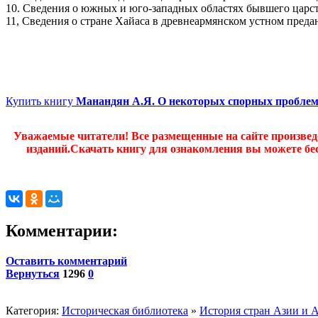
10. Сведения о южных и юго-западных областях бывшего царст
11, Сведения о стране Хайаса в древнеармянском устном преда
Купить книгу
Манандян А.Я. О некоторых спорных проблем
Уважаемые читатели! Все размещенные на сайте произве
изданий.Скачать книгу для ознакомления вы можете бес
Комментарии:
Оставить комментарий
Вернуться
1296
0
Категория:
Историческая библиотека
»
История стран Азии и 