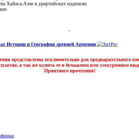
ва Хайаса-Аззн в урартийских надписях
нии
,
ах Истории и Географии древней Армении
дения представлены исключительно для предварительного оз
платно, а так же купить ее в бумажном или электронном ви
Приятного прочтения!
Африки