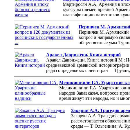
Мартиросян А.А. Армения в эпох
культуры племен древней Армении
классификацию памятников культу
Перинчек М. Армянский 
Перинчек М. Армянский в
вопрос и напрямую связа
общественные умы Турции
Аракел Даврижеци. Книга историй
Аракел Даврижеци. Книга историй М.: Нау
средневековой армянской историографии,
ряда сопредельных с ней стран — Грузии,
Меликишвили Г.А. Урартские кл
Меликишвили Г.А. Урартские клин
народов Закавказья, вопросов прои
время живут эти народы, но и мно
Закарян А.А. Трагедия арм
Закарян А.А. Трагедия армян
рассматривается общественно
среды — Т. Ольгенина, А. Кул