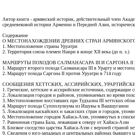
Автор книги - армянский ис­то­рик, действительный член Ака
средневековой истории Армении и Передней Азии, ис­то­ричес
Содержание
О МЕСТОНАХОЖДЕНИИ ДРЕВНИХ СТРАН АРМЯНСКОГО 
1. Местоположение страны Уруатри
2. Территория союза племен Наири в конце XII века (до н. э.)
МАРШРУТЫ ПОХОДОВ САЛМАНАСАРА III И САРГОНА II
1. Маршрут второго похода Салманасара III в Урарту и место
2. Маршрут похода Саргона II против Уруатри в 714 году
СООБЩЕНИЯ ХЕТТСКИХ, АССИРИЙСКИХ, УРАРТИЙСК
1. Греческие, хеттские и ассирийские источники, содержащие с
2. Локализация городов и районов, упоминаемых во время пох
3. Местоположение восставших при Тудхална III хеттских обла
4. Маршрут похода Суппплулиума из Ишувы в Вашшуганни
5. Локализация каскайскнх н хакасских стран и городов, упом
6. Местоположение городов Хайаса-Аззи, упомянутых в списке
7. Равнинная страна Бала, лежавшая к северу от Хайаса-Аззи
8. Близкое соседство царства Хайаса-Аззн с верхней страной х
9. Сведения о юго-западных и центральных районах бывшего ц