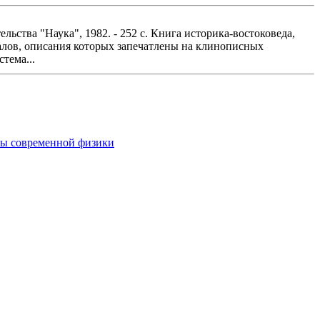
ьства "Наука", 1982. - 252 с. Книга историка-востоковеда,
уалов, описания которых запечатлены на клинописных
тема...
вы современной физики