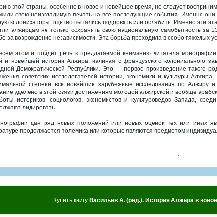
рию этой страны, особенно в новое и новейшее время, не следует восприним
жили свою неизгладимую печать на все последующие события. Именно они 
рую колонизаторы тщетно пытались подорвать или ослабить. Именно эти эт
гли алжирцам не только сохранить свою национальную самобытность за 132
бе за возрождение независимости. Эта борьба проходила в особо тяжелых у
всем этом и пойдет речь в предлагаемой вниманию читателя монографии
й и новейшей истории Алжира, начиная с французского колониального за
дной Демократической Республики. Это — первое произведение такого ро
ижения советских исследователей истории, экономики и культуры Алжира, в
имальной степени все новейшие зарубежные исследования по Алжиру и
ание уделено в этой связи достижениям молодой алжирской и вообще арабс
боты историков, социологов, экономистов и культуроведов Запада, сред
олжают лидировать.
нографии дан ряд новых положений или новых оценок тех или иных яв
ратуре продолжается полемика или которые являются предметом индивидуа
,
Купить книгу
Васильев А. (ред.). История Алжира в ново