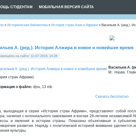
ОЩЬ СТУДЕНТАМ
МОБИЛЬНАЯ ВЕРСИЯ САЙТА
йте
»
Историческая библиотека
»
История стран Азии и Африки
» Васильев А. (ред.). 
ильев А. (ред.). История Алжира в новое и новейшее время
азмещено на сайте:
11-07-2019, 14:28
Васильев А. (р
М.: Наука. Гла
ория стран Африки).
рмация о файле:
djvu, 13 mb
Скачать бесплатно
а, выходящая в серии «История стран Африки», представляет собой пос
ра, начиная с колониального завоевания и кончая 28-летием независимой А
ессы и явления в истории страны. Показаны объективные и субъектив
иворечия развития. Наряду с политической историей внимание уделяется а
ояния культуры.