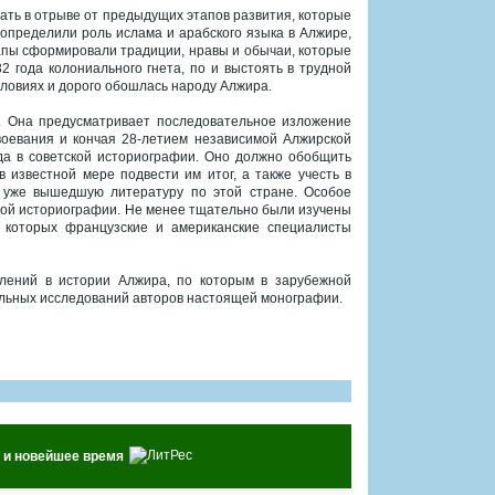
ать в отрыве от предыдущих этапов развития, которые
определили роль ислама и арабского языка в Алжире,
апы сформировали традиции, нравы и обычаи, которые
 года колониального гнета, по и выстоять в трудной
словиях и дорого обошлась народу Алжира.
. Она предусматривает последовательное изложение
воевания и кончая 28-летием независимой Алжирской
да в советской историографии. Оно должно обобщить
 известной мере подвести им итог, а также учесть в
 уже вышедшую литературу по этой стране. Особое
кой историографии. Не менее тщательно были изучены
и которых французские и американские специалисты
лений в истории Алжира, по которым в зарубежной
льных исследований авторов настоящей монографии.
е и новейшее время