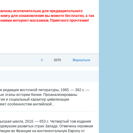
авлены исключительно для предварительного
книгу для ознакомления вы можете бесплатно, а так
ниями интернет-магазинов. Приятного прочтения!
0
2070
Вернуться
я редакция восточной литературы, 1985. — 392 с. —
ные этапы истории Кении. Проанализированы
тия и социальный характер цивилизации
яет особенностям английской...
 Высшая школа, 2010. — 653 с. Четвертый том издания
буржуазии развитых стран Запада. Отмечена огромная
люции во Франции на континентальную Европу от