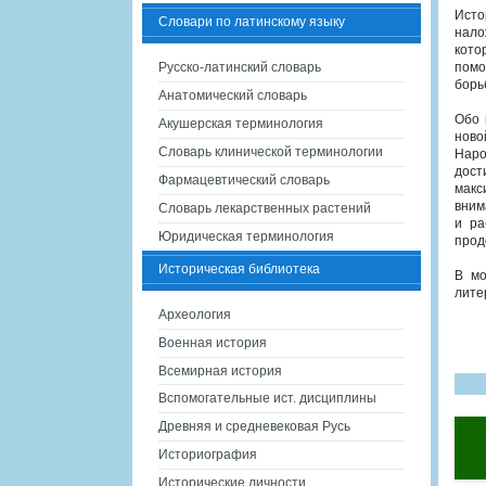
Исто
Словари по латинскому языку
нало
кото
Русско-латинский словарь
помо
борь
Анатомический словарь
Обо 
Акушерская терминология
ново
Словарь клинической терминологии
Наро
дост
Фармацевтический словарь
макс
вним
Словарь лекарственных растений
и ра
Юридическая терминология
прод
Историческая библиотека
В мо
лите
Археология
Военная история
Всемирная история
Вспомогательные ист. дисциплины
Древняя и средневековая Русь
Историография
Исторические личности