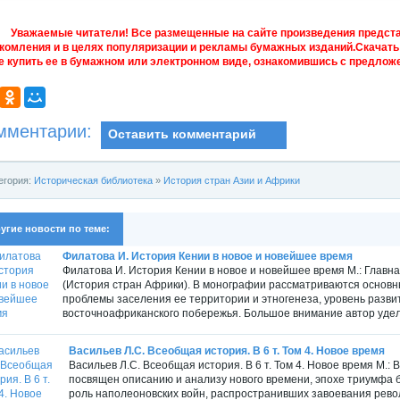
Уважаемые читатели! Все размещенные на сайте произведения предст
комления и в целях популяризации и рекламы бумажных изданий.Скачать 
е купить ее в бумажном или электронном виде, ознакомившись с предложе
мментарии:
Оставить комментарий
егория:
Историческая библиотека
»
История стран Азии и Африки
угие новости по теме:
Филатова И. История Кении в новое и новейшее время
Филатова И. История Кении в новое и новейшее время М.: Главна
(История стран Африки). В монографии рассматриваются основ
проблемы заселения ее территории и этногенеза, уровень разви
восточноафриканского побережья. Большое внимание автор удел
Васильев Л.С. Всеобщая история. В 6 т. Том 4. Новое время
Васильев Л.С. Всеобщая история. В 6 т. Том 4. Новое время М.:
посвящен описанию и анализу нового времени, эпохе триумфа 
роль наполеоновских войн, распространивших завоевания рево