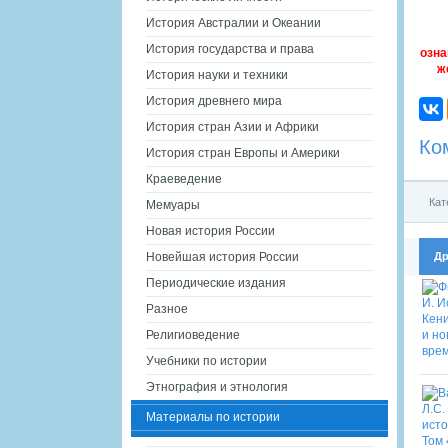
История Австралии и Океании
История государства и права
озна
ж
История науки и техники
История древнего мира
История стран Азии и Африки
Ко
История стран Европы и Америки
Краеведение
Кат
Мемуары
Новая история России
Др
Новейшая история России
Периодические издания
Разное
Религиоведение
Учебники по истории
Этнография и этнология
Материалы по истории