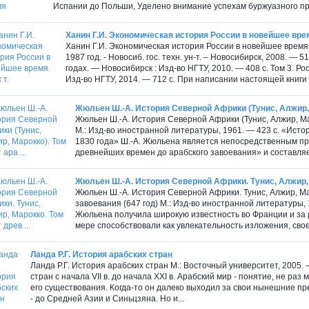
Испании до Польши, Уделено внимание успехам буржуазного п
Ханин Г.И. Экономическая история России в новейшее время
Ханин Г.И. Экономическая история России в новейшее время. В
1987 год. - Новосиб. гос. техн. ун-т. – Новосибирск, 2008. —
годах. — Новосибирск : Изд-во НГТУ, 2010. — 408 с. Том 3. Р
Изд-во НГТУ, 2014. — 712 с. При написании настоящей книги 
Жюльен Ш.-А. История Северной Африки (Тунис, Алжир, Ма
Жюльен Ш.-А. История Северной Африки (Тунис, Алжир, Мар
М.: Изд-во иностранной литературы, 1961. — 423 с. «Ист
1830 года» Ш.-А. Жюльена является непосредственным п
древнейших времен до арабского завоевания» и составляет
Жюльен Ш.-А. История Северной Африки. Тунис, Алжир, Ма
Жюльен Ш.-А. История Северной Африки. Тунис, Алжир, Ма
завоевания (647 год) М.: Изд-во иностранной литературы,
Жюльена получила широкую известность во Франции и за
мере способствовали как увлекательность изложения, свое
Ланда Р.Г. История арабских стран
Ланда Р.Г. История арабских стран М.: Восточный университет, 2005. 
стран с начала VII в. до начала XXI в. Арабский мир - понятие, не р
его существования. Когда-то он далеко выходил за свои нынешние пр
- до Средней Азии и Синьцзяна. Но и...