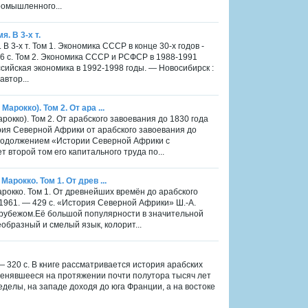
ромышленного...
. В 3-х т.
 3-х т. Том 1. Экономика СССР в конце 30-х годов -
 516 с. Том 2. Экономика СССР и РСФСР в 1988-1991
оссийская экономика в 1992-1998 годы. — Новосибирск :
автор...
рокко). Том 2. От ара ...
окко). Том 2. От арабского завоевания до 1830 года
ория Северной Африки от арабского завоевания до
родолжением «Истории Северной Африки с
 второй том его капитального труда по...
рокко. Том 1. От древ ...
рокко. Том 1. От древнейших времён до арабского
 1961. — 429 с. «История Северной Африки» Ш.-А.
 рубежом.Её большой популярности в значительной
образный и смелый язык, колорит...
— 320 с. В книге рассматривается история арабских
аз менявшееся на протяжении почти полутора тысяч лет
еделы, на западе доходя до юга Франции, а на востоке