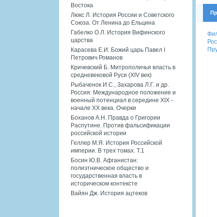
Востока
Пр
Люкс Л. История России и Советского
Союза. От Ленина до Ельцина
Габелко О.Л. История Вифинского
Фил
царства
Рос
Пру
Карасева Е.И. Божий царь Павел I
Петрович Романов
Кричевский Б. Митрополичья власть в
средневековой Руси (XIV век)
Рыбаченок И.С., Захарова Л.Г. и др.
Россия: Международное положение и
военный потенциал в середине XIX -
начале XX века. Очерки
Боханов А.Н. Правда о Григории
Распутине. Против фальсификации
российской истории
Геллер М.Я. История Российской
империи. В трех томах. Т.1
Босин Ю.В. Афганистан:
полиэтническое общество и
государственная власть в
историческом контексте
Вайян Дж. История ацтеков