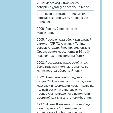
2012: Марсоход «Кьюриосити»
совершил удачную посадку на Марс.
2011: в Афганистане талибами сбит
вертолёт Boeing CH-47 Chinook, 38
погибших.
2008: Военный переворот в
Мавритании.
2005: После отказа обоих двигателей
самолёт ATR 72 компании Tuninter
совершил аварийное приводнение в
Средиземном море, погибли 16 из 34
человек, находившихся на борту.
2002: Посредством хакерской атаки
была взломана компьютерная сеть
министерства обороны Японии.
2002: Апелляционный суд девятого
округа США постановил, что средства
массовой информации имеют право на
полный доступ и запечатление
процедуры приведения в исполнения
смертной казни в штате Калифорния.
1997: Microsoft заявила, что она будет
инвестировать 150 миллионов
долларов в «Apple Computer Inc.».