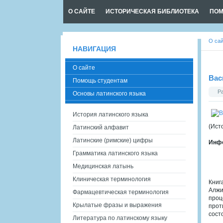
О САЙТЕ
ИСТОРИЧЕСКАЯ БИБЛИОТЕКА
ПОМ
О са
НАВИГАЦИЯ
О сайте
Вас
Помощь студентам
Р
Основы латинского языка
История латинского языка
(Ист
Латинский алфавит
Латинские (римские) цифры
Инфо
Грамматика латинского языка
Медицинская латынь
Клиническая терминология
Книг
Алжи
Фармацевтическая терминология
проц
Крылатые фразы и выражения
прот
сост
Литература по латинскому языку