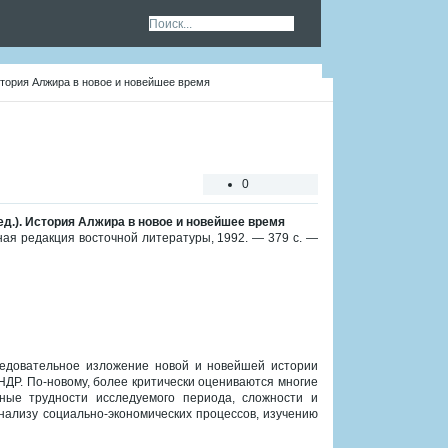
История Алжира в новое и новейшее время
0
ед.). История Алжира в новое и новейшее время
вная редакция восточной литературы, 1992. — 379 с. —
ледовательное изложение новой и новейшей истории
НДР. По-новому, более критически оцениваются многие
ные трудности исследуемого периода, сложности и
нализу социально-экономических процессов, изучению