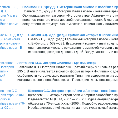
Новиков С.С., Урсу Д.П. История Мали в новое и новейшее в
Новиков С.С., Урсу Д.П. История Мали в новое и новейшее врем
Одиннадцатая книга в серии «История стран Африки» — это 
прошлом мощного очага древней государственности. В книге 
общественных структур, экономическая, социальная и политиче
Сказкин С.Д. и др. (ред.) Германская история в новое и но
Сказкин С.Д. и др. (ред.) Германская история в новое и нов
с. Библиогр. с. 539—581. Двухтомный коллективный труд п
опыт систематического изложения германской истории в н
изложение доведено до наших дней. Ввиду сложности и осо
Левтонова Ю.О. История Филиппин. Краткий очерк
Левтонова Ю.О. История Филиппин. Краткий очерк М.: Главная ред
295 с. В книге излагается в сжатой форме история Филиппин с д
особенности исторического развития Филиппин в древности и в с
истории в новое и новейшее время. Последние главы посвящены р
Щевелев С.С. История стран Азии и Африки в новейшее вр
Щевелев С.С. История стран Азии и Африки в новейшее врем
Издательство МЦСПИ, 2007 — 256 с. В курсе лекций раск
общества в 70-е годы XX в. - 2006 г. Подробно рассмотрен
Необходимость опубликования данного курса лекций заключ