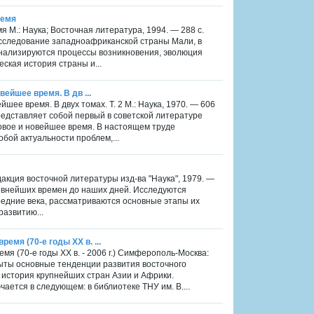
ремя
я М.: Наука; Восточная литература, 1994. — 288 с.
исследование западноафриканской страны Мали, в
анализируются процессы возникновения, эволюция
ская история страны и...
вейшее время. В дв ...
ейшее время. В двух томах. Т. 2 М.: Наука, 1970. — 606
редставляет собой первый в советской литературе
овое и новейшее время. В настоящем труде
бой актуальности проблем,...
акция восточной литературы изд-ва "Наука", 1979. —
ревнейших времен до наших дней. Исследуются
редние века, рассматриваются основные этапы их
азвитию...
емя (70-е годы XX в. ...
я (70-е годы XX в. - 2006 г.) Симферополь-Москва:
рыты основные тенденции развития восточного
а история крупнейших стран Азии и Африки.
ается в следующем: в библиотеке ТНУ им. В....