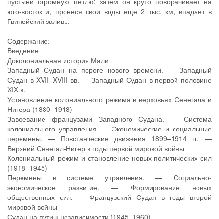
пустыни огромную петлю; затем он круто поворачивает на
юго-восток и, пронеся свои воды еще 2 тыс. км, впадает в
Гвинейский залив...
Содержание:
Введение
Доколониальная история Мали
Западный Судан на пороге нового времени. — Западный
Судан в XVII–XVIII вв. — Западный Судан в первой половине
XIX в.
Установление колониального режима в верховьях Сенегала и
Нигера (1880–1918)
Завоевание французами Западного Судана. — Система
колониального управления. — Экономические и социальные
перемены. — Повстанческие движения 1899–1914 гг. —
Верхний Сенегал-Нигер в годы первой мировой войны
Колониальный режим и становление новых политических сил
(1918–1945)
Перемены в системе управления. — Социально-
экономическое развитие. — Формирование новых
общественных сил. — Французский Судан в годы второй
мировой войны
Судан на пути к независимости (1945–1960)