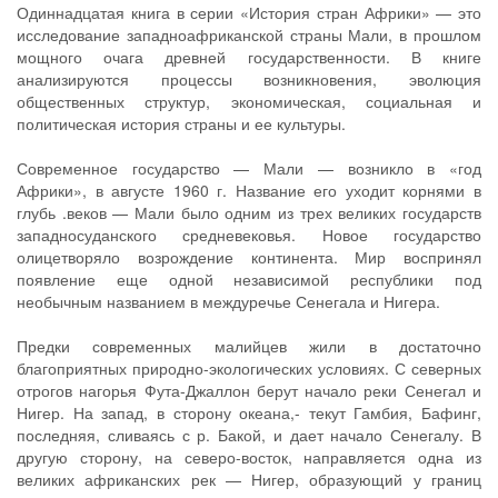
Одиннадцатая книга в серии «История стран Африки» — это
исследование западноафриканской страны Мали, в прошлом
мощного очага древней государственности. В книге
анализируются процессы возникновения, эволюция
общественных структур, экономическая, социальная и
политическая история страны и ее культуры.
Современное государство — Мали — возникло в «год
Африки», в августе 1960 г. Название его уходит корнями в
глубь .веков — Мали было одним из трех великих государств
западносуданского средневековья. Новое государство
олицетворяло возрождение континента. Мир воспринял
появление еще одной независимой республики под
необычным названием в междуречье Сенегала и Нигера.
Предки современных малийцев жили в достаточно
благоприятных природно-экологических условиях. С северных
отрогов нагорья Фута-Джаллон берут начало реки Сенегал и
Нигер. На запад, в сторону океана,- текут Гамбия, Бафинг,
последняя, сливаясь с р. Бакой, и дает начало Сенегалу. В
другую сторону, на северо-восток, направляется одна из
великих африканских рек — Нигер, образующий у границ