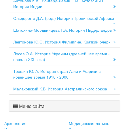
Антонова К.А., Бонгард-Левин Г.М., Котовский Г.Г.
История Индии
Ольдерогге Д.А. (ред.) История Тропической Африки
Шатохина-Мордвинцева Г.А. История Нидерландов
Левтонова Ю.О. История Филиппин. Краткий очерк
Лосев О.А. История Украины (древнейшее время -
начало XXI века)
Трошин Ю. А. История стран Азии и Африки в
новейшее время 1918 - 2000
Малаховский К.В. История Австралийского союза
Меню сайта
Археология
Медицинская латынь