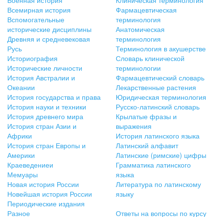
Военная история
Клиническая терминология
Всемирная история
Фармацевтическая
Вспомогательные
терминология
исторические дисциплины
Анатомическая
Древняя и средневековая
терминология
Русь
Терминология в акушерстве
Историография
Словарь клинической
Исторические личности
терминологии
История Австралии и
Фармацевтический словарь
Океании
Лекарственные растения
История государства и права
Юридическая терминология
История науки и техники
Русско-латинский словарь
История древнего мира
Крылатые фразы и
История стран Азии и
выражения
Африки
История латинского языка
История стран Европы и
Латинский алфавит
Америки
Латинские (римские) цифры
Краеведениеи
Грамматика латинского
Мемуары
языка
Новая история России
Литература по латинскому
Новейшая история России
языку
Периодические издания
Разное
Ответы на вопросы по курсу