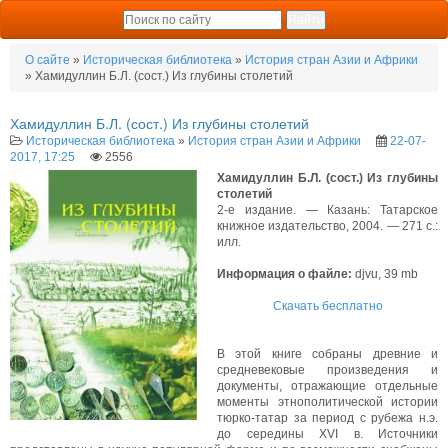
О сайте
»
Историческая библиотека
»
История стран Азии и Африки
» Хамидуллин Б.Л. (сост.) Из глубины столетий
Хамидуллин Б.Л. (сост.) Из глубины столетий
Историческая библиотека
»
История стран Азии и Африки
22-07-
2017, 17:25
2556
Хамидуллин Б.Л. (сост.) Из глубины
столетий
2-е издание. — Казань: Татарское
книжное издательство, 2004. — 271 с.:
илл.
Информация о файле:
djvu, 39 mb
Скачать бесплатно
В этой книге собраны древние и
средневековые произведения и
документы, отражающие отдельные
моменты этнополитической истории
тюрко-татар за период с рубежа н.э.
до середины ХVI в. Источники