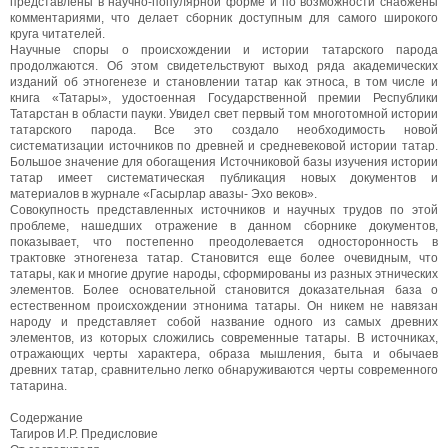
представлены в научно-популярной форме и по возможности снабжены
комментариями, что делает сборник доступным для самого широкого
круга читателей.
Научные споры о происхождении и истории татарского парода
продолжаются. Об этом свидетельствуют выход ряда академических
изданий об этногенезе и становлении татар как этноса, в том числе и
книга «Татары», удостоенная Государственной премии Республики
Татарстан в области пауки. Увидел свет первый том многотомной истории
татарского парода. Все это создало необходимость новой
систематизации источников по древней и средневековой истории татар.
Большое значение для обогащения Источниковой базы изучения истории
татар имеет систематическая публикация новых документов и
материалов в журнале «Гасырлар авазы- Эхо веков».
Совокупность представленных источников и научных трудов по этой
проблеме, нашедших отражение в данном сборнике документов,
показывает, что постепенно преодолевается односторонность в
трактовке этногенеза татар. Становится еще более очевидным, что
татары, как и многие другие народы, сформированы из разных этнических
элементов. Более основательной становится доказательная база о
естественном происхождении этнонима татары. Он никем не навязан
народу и представляет собой название одного из самых древних
элементов, из которых сложились современные татары. В источниках,
отражающих черты характера, образа мышления, быта и обычаев
древних татар, сравнительно легко обнаруживаются черты современного
татарина.
Содержание
Тагиров И.Р. Предисловие