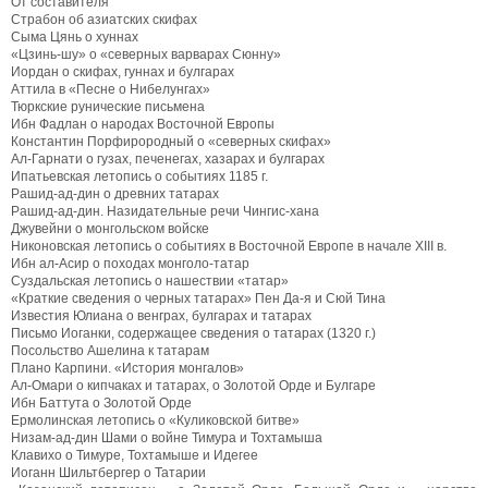
От составителя
Страбон об азиатских скифах
Сыма Цянь о хуннах
«Цзинь-шу» о «северных варварах Сюнну»
Иордан о скифах, гуннах и булгарах
Аттила в «Песне о Нибелунгах»
Тюркские рунические письмена
Ибн Фадлан о народах Восточной Европы
Константин Порфирородный о «северных скифах»
Ал-Гарнати о гузах, печенегах, хазарах и булгарах
Ипатьевская летопись о событиях 1185 г.
Рашид-ад-дин о древних татарах
Рашид-ад-дин. Назидательные речи Чингис-хана
Джувейни о монгольском войске
Никоновская летопись о событиях в Восточной Европе в начале XIII в.
Ибн ал-Асир о походах монголо-татар
Суздальская летопись о нашествии «татар»
«Краткие сведения о черных татарах» Пен Да-я и Сюй Тина
Известия Юлиана о венграх, булгарах и татарах
Письмо Иоганки, содержащее сведения о татарах (1320 г.)
Посольство Ашелина к татарам
Плано Карпини. «История монгалов»
Ал-Омари о кипчаках и татарах, о Золотой Орде и Булгаре
Ибн Баттута о Золотой Орде
Ермолинская летопись о «Куликовской битве»
Низам-ад-дин Шами о войне Тимура и Тохтамыша
Клавихо о Тимуре, Тохтамыше и Идегее
Иоганн Шильтбергер о Татарии