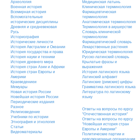
Археология
Медицинская латынь
Военная история
Клиническая терминология
Всемирная история
Фармацевтическая
Вспомогательные
терминология
исторические дисциплины
Анатомическая терминология
Древняя и средневековая
Терминология в акушерстве
Русь
Словарь клинической
Историография
терминологии
Исторические личности
Фармацевтический словарь
История Австралии и Океании
Лекарственные растения
История государства и права
Юридическая терминология
История науки и техники
Русско-латинский словарь
История древнего мира
Крылатые фразы и
История стран Азии и Африки
выражения
История стран Европы и
История латинского языка
Америки
Латинский алфавит
Краеведениеи
Латинские (римские) цифры
Мемуары
Грамматика латинского языка
Новая история России
Литература по латинскому
Новейшая история России
языку
Периодические издания
Разное
Ответы на вопросы по курсу
Религиоведение
"Отечественная история"
Учебники по истории
Ответы на вопросы по курсу
Этнография и этнология
"Новейшая история стран
Статьи
Европы и Америки"
Видеоматериалы
Политические партии и
революционные организации