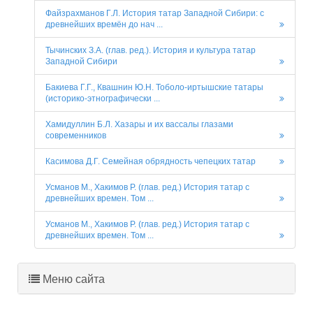
Файзрахманов Г.Л. История татар Западной Сибири: с
древнейших времён до нач ...
Тычинских З.А. (глав. ред.). История и культура татар
Западной Сибири
Бакиева Г.Г., Квашнин Ю.Н. Тоболо-иртышские татары
(историко-этнографически ...
Хамидуллин Б.Л. Хазары и их вассалы глазами
современников
Касимова Д.Г. Семейная обрядность чепецких татар
Усманов М., Хакимов Р. (глав. ред.) История татар с
древнейших времен. Том ...
Усманов М., Хакимов Р. (глав. ред.) История татар с
древнейших времен. Том ...
Меню сайта