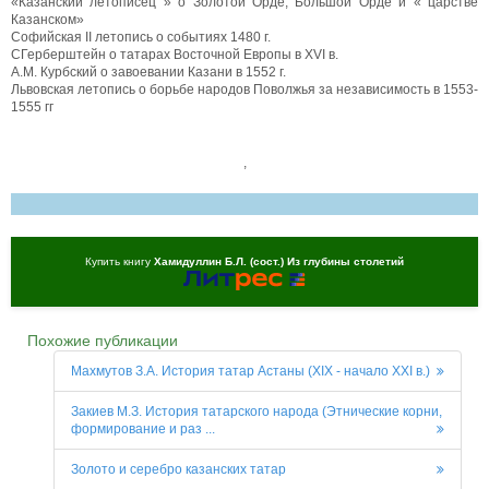
«Казанский летописец » о Золотой Орде, Большой Орде и « царстве
Казанском»
Софийская II летопись о событиях 1480 г.
СГерберштейн о татарах Восточной Европы в XVI в.
А.М. Курбский о завоевании Казани в 1552 г.
Львовская летопись о борьбе народов Поволжья за независимость в 1553-
1555 гг
,
Купить книгу
Хамидуллин Б.Л. (сост.) Из глубины столетий
Похожие публикации
Махмутов З.А. История татар Астаны (XIX - начало XXI в.)
Закиев М.З. История татарского народа (Этнические корни,
формирование и раз ...
Золото и серебро казанских татар