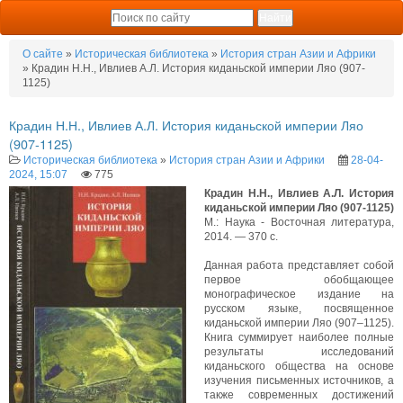
О сайте
»
Историческая библиотека
»
История стран Азии и Африки
» Крадин Н.Н., Ивлиев А.Л. История киданьской империи Ляо (907-
1125)
Крадин Н.Н., Ивлиев А.Л. История киданьской империи Ляо
(907-1125)
Историческая библиотека
»
История стран Азии и Африки
28-04-
2024, 15:07
775
Крадин Н.Н., Ивлиев А.Л. История
киданьской империи Ляо (907-1125)
М.: Наука - Восточная литература,
2014. — 370 с.
Данная работа представляет собой
первое обобщающее
монографическое издание на
русском языке, посвященное
киданьской империи Ляо (907–1125).
Книга суммирует наиболее полные
результаты исследований
киданьского общества на основе
изучения письменных источников, а
также современных достижений