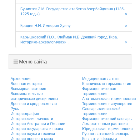
Буниятов З.М. Государство атабеков Азербайджана (1136-
1225 годы)
Крадин Н.Н. Империя Хунну
Карышковский П.О., Клейман И.Б. Древний город Тира.
Историко-археологически ...
Меню сайта
Археология
Медицинская латынь
Военная история
Клиническая терминология
Всемирная история
Фармацевтическая
Вспомогательные
терминология
исторические дисциплины
Анатомическая терминология
Древняя и средневековая
Терминология в акушерстве
Русь
Словарь клинической
Историография
терминологии
Исторические личности
Фармацевтический словарь
История Австралии и Океании
Лекарственные растения
История государства и права
Юридическая терминология
История науки и техники
Русско-латинский словарь
История древнего мира
Крылатые фразы и