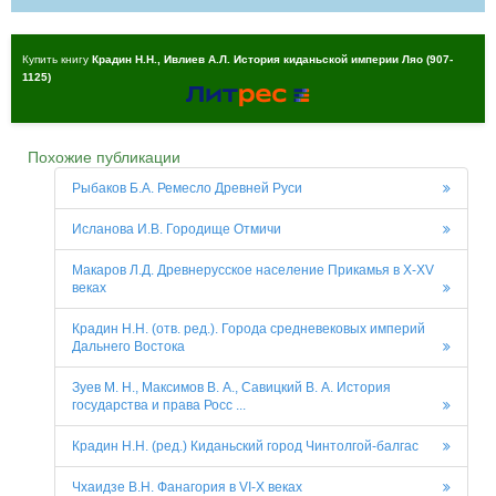
Купить книгу
Крадин Н.Н., Ивлиев А.Л. История киданьской империи Ляо (907-
1125)
Похожие публикации
Рыбаков Б.А. Ремесло Древней Руси
Исланова И.В. Городище Отмичи
Макаров Л.Д. Древнерусское население Прикамья в X-XV
веках
Крадин Н.Н. (отв. ред.). Города средневековых империй
Дальнего Востока
Зуев М. Н., Максимов В. А., Савицкий В. А. История
государства и права Росс ...
Крадин Н.Н. (ред.) Киданьский город Чинтолгой-балгас
Чхаидзе В.Н. Фанагория в VI-X веках