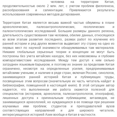
человека на территории Китая,
продолжительностью около 2 млн. лет, с учетом проблем филогенеза,
расообразования и сапиентации. Привлекаются результаты
использования современных методов датирования.
Территория Китая является весьма важной частью ойкумены в плане
археологических, палеоантропологических, геологических и
палеонтологических исследований. Большие размеры данного региона,
длительность существования там человека, обилие данных, относящихся
ко всем этапам развития последнего, размах работ по изучению его
ранней истории и ряд других моментов выдвигают эту страну на одно из
первых мест по научной значимости обнаруживаемых там материалов.
Никакие глобальные серьезные теории и концепции не могут быть
построены без учета китайских находок, без них невозможны и глубокие
компаративистские исследования. Между тем доступ к ним сильно
затруднен языковым барьером, и поэтому их знание за пределами Китая
ограничено, несмотря на определенные усилия, предпринимаемые
китайскими учеными, и наличие в ряде стран, включая Россию, синологов,
занимающихся ранней историей Китая и публикующих труды,
посвященные этим вопросам (значительную их часть читатель найдет в
библиографии, помещенной в настоящей книге). В этой ситуации автор
надеется, что выполненная им работа окажется полезной для
специалистов (историков, археологов, палеоантропологов, этнографов),
лишенных доступа к оригинальным публикациям; китаеведов, не
занимающихся археологией, но нуждающихся в ее помощи при решении
изучаемых ими проблем; студентов и преподавателей вузов
соответствующих направлений и для широкого читателя,
интересующегося историей Азии вообще и Китая в частности.