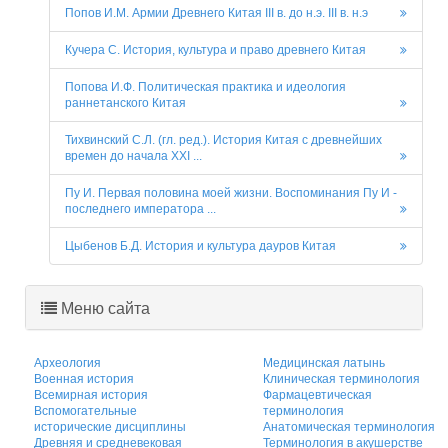
Попов И.М. Армии Древнего Китая III в. до н.э. III в. н.э
Кучера С. История, культура и право древнего Китая
Попова И.Ф. Политическая практика и идеология
раннетанского Китая
Тихвинский С.Л. (гл. ред.). История Китая с древнейших
времен до начала XXI ...
Пу И. Первая половина моей жизни. Воспоминания Пу И -
последнего императора ...
Цыбенов Б.Д. История и культура дауров Китая
Меню сайта
Археология
Медицинская латынь
Военная история
Клиническая терминология
Всемирная история
Фармацевтическая
Вспомогательные
терминология
исторические дисциплины
Анатомическая терминология
Древняя и средневековая
Терминология в акушерстве