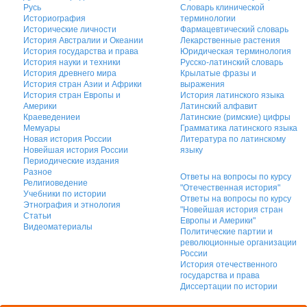
Русь
Словарь клинической
Историография
терминологии
Исторические личности
Фармацевтический словарь
История Австралии и Океании
Лекарственные растения
История государства и права
Юридическая терминология
История науки и техники
Русско-латинский словарь
История древнего мира
Крылатые фразы и
История стран Азии и Африки
выражения
История стран Европы и
История латинского языка
Америки
Латинский алфавит
Краеведениеи
Латинские (римские) цифры
Мемуары
Грамматика латинского языка
Новая история России
Литература по латинскому
Новейшая история России
языку
Периодические издания
Разное
Ответы на вопросы по курсу
Религиоведение
"Отечественная история"
Учебники по истории
Ответы на вопросы по курсу
Этнография и этнология
"Новейшая история стран
Статьи
Европы и Америки"
Видеоматериалы
Политические партии и
революционные организации
России
История отечественного
государства и права
Диссертации по истории