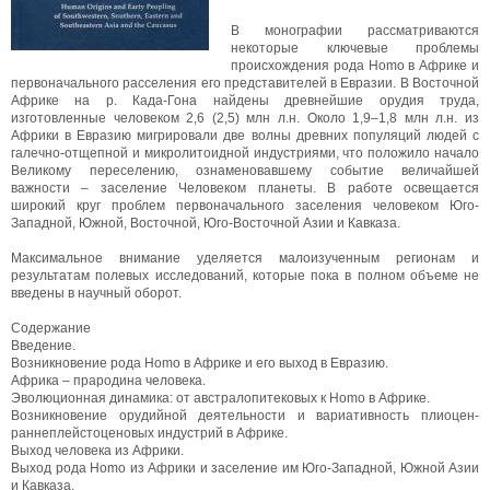
В монографии рассматриваются
некоторые ключевые проблемы
происхождения рода Homo в Африке и
первоначального расселения его представителей в Евразии. В Восточной
Африке на р. Када-Гона найдены древнейшие орудия труда,
изготовленные человеком 2,6 (2,5) млн л.н. Около 1,9–1,8 млн л.н. из
Африки в Евразию мигрировали две волны древних популяций людей с
галечно-отщепной и микролитоидной индустриями, что положило начало
Великому переселению, ознаменовавшему событие величайшей
важности – заселение Человеком планеты. В работе освещается
широкий круг проблем первоначального заселения человеком Юго-
Западной, Южной, Восточной, Юго-Восточной Азии и Кавказа.
Максимальное внимание уделяется малоизученным регионам и
результатам полевых исследований, которые пока в полном объеме не
введены в научный оборот.
Содержание
Введение.
Возникновение рода Homo в Африке и его выход в Евразию.
Африка – прародина человека.
Эволюционная динамика: от австралопитековых к Homo в Африке.
Возникновение орудийной деятельности и вариативность плиоцен-
раннеплейстоценовых индустрий в Африке.
Выход человека из Африки.
Выход рода Homo из Африки и заселение им Юго-Западной, Южной Азии
и Кавказа.