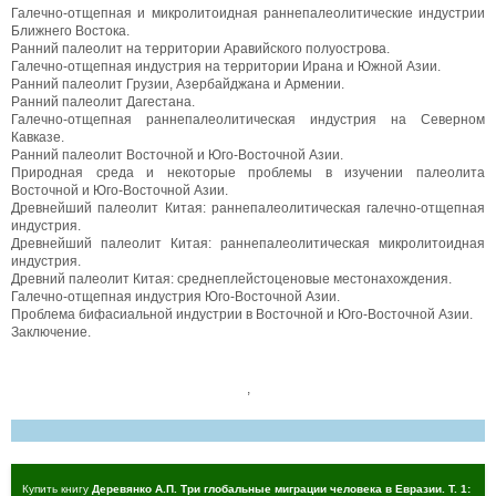
Галечно-отщепная и микролитоидная раннепалеолитические индустрии
Ближнего Востока.
Ранний палеолит на территории Аравийского полуострова.
Галечно-отщепная индустрия на территории Ирана и Южной Азии.
Ранний палеолит Грузии, Азербайджана и Армении.
Ранний палеолит Дагестана.
Галечно-отщепная раннепалеолитическая индустрия на Северном
Кавказе.
Ранний палеолит Восточной и Юго-Восточной Азии.
Природная среда и некоторые проблемы в изучении палеолита
Восточной и Юго-Восточной Азии.
Древнейший палеолит Китая: раннепалеолитическая галечно-отщепная
индустрия.
Древнейший палеолит Китая: раннепалеолитическая микролитоидная
индустрия.
Древний палеолит Китая: среднеплейстоценовые местонахождения.
Галечно-отщепная индустрия Юго-Восточной Азии.
Проблема бифасиальной индустрии в Восточной и Юго-Восточной Азии.
Заключение.
,
Купить книгу
Деревянко А.П. Три глобальные миграции человека в Евразии. Т. 1: