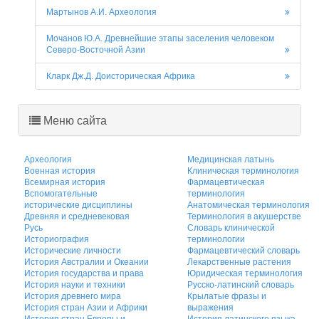
Мартынов А.И. Археология
Мочанов Ю.А. Древнейшие этапы заселения человеком
Северо-Восточной Азии
Кларк Дж.Д. Доисторическая Африка
Меню сайта
Археология
Медицинская латынь
Военная история
Клиническая терминология
Всемирная история
Фармацевтическая
Вспомогательные
терминология
исторические дисциплины
Анатомическая терминология
Древняя и средневековая
Терминология в акушерстве
Русь
Словарь клинической
Историография
терминологии
Исторические личности
Фармацевтический словарь
История Австралии и Океании
Лекарственные растения
История государства и права
Юридическая терминология
История науки и техники
Русско-латинский словарь
История древнего мира
Крылатые фразы и
История стран Азии и Африки
выражения
История стран Европы и
История латинского языка