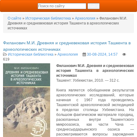
О сайте
»
Историческая библиотека
»
Археология
» Филанович М.И.
Древняя и средневековая история Ташкента в археологических
источниках
Филанович М.И. Древняя и средневековая история Ташкента в
археологических источниках
Историческая библиотека
»
Археология
30-08-2024, 14:57
619
Филанович М.И. Древняя и средневековая
история Ташкента в археологических
источниках
Ташкент: Узбекистан, 2010. — 312 с.
Книга является обобщением результатов
археологических исследований, которые
начиная с 1967 года проводились
Ташкентской археологической экспедицией
в пределах столицы Узбекистана. На
большом фактическом материале городищ,
раскопанных внутри Ташкентского
микрооазиса, как части Чача —
среднесырдарьинского оазиса —
рассматриваются вопросы зарождения