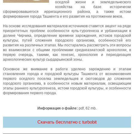
оседлой жизни и земледельческого
хозяйства на базе исторически
сформировавшегося ирригационного района, а также истоки
формирования города Ташкента и его развития на протяжении веков.
На основе исследования материалов источников ставится акцент на ряде
приоритетных проблем: особенности куль-турогенеза и урбанизации в
долине Чирчика, определение времени зарождения, истоков городской
культуры, путей сложения городского организма, особенностей его
развития на различных этапах. Мы постарались рассмотреть эти вопросы
во взаимосвязи с общими проблемами среднеазиатской археологии, в
первую очередь, такими, как генезис, хронология и периодизация
археологических культур сырдарьинской зоны.
Основное же внимание в работе уделено зарождению и этапам
становления города и городской культуры Ташкента от возникновения
первого оседлого поселка земледельцев и скотоводов до сложения
городского организма, в особенности новым материалам, освещающим
этапы раннего культурогенеза, истоки городской культуры, и особенности
формирования первого города.
Информация о файле:
pdf, 62 mb.
Скачать бесплатно c turbobit