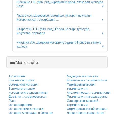
Шишкина Г.В. (отв. ред.) Древняя и средневековая культура
Чача
Глухов А.А. Царевское городище: история изучения,
историческая топография, ...
Старостин П.Н. (отв. ред.) Город Болгар: Культура,
искусство, торговля
Чиндина Л.А. Древняя история Среднего Приобья в эпоху
железа
Меню сайта
Археология
Медицинская латынь
Военная история
Клиническая терминология
Всемирная история
Фармацевтическая
Вспомогательные
терминология
исторические дисциплины
Анатомическая терминология
Древняя и средневековая
Терминология в акушерстве
Русь
Словарь клинической
Историография
терминологии
Исторические личности
Фармацевтический словарь
История Австралии и Океании
Лекарственные растения