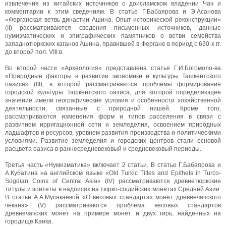
извлечения из китайских источников о доисламском владении Чач и
комментарии к этим сведениям. В статье Г.Бабаярова и Э.Асанова
«Ферганская ветвь династии Ашина. Опыт исторической реконструкции»
(II) рассматриваются сведения письменных источников, данные
нумизматических и эпиграфических памятников о ветви семейства
западнотюркских каганов Ашина, правившей в Фергане в период с 630-х гг.
до второй пол. VIII в.
Во второй части «Археология» представлена статья Г.И.Богомоло-ва
«Природные факторы в развитии экономики и культуры Ташкентского
оазиса» (III), в которой рассматриваются проблемы формирования
городской культуры Ташкентского оазиса, для которой определяющее
значение имели географические условия и особенности хозяйственной
деятельности, связанные с природной нишей. Кроме того,
рассматриваются изменения форм и типов расселения в связи с
развитием ирригационной сети и земледелия, освоением природных
ладшафтов и ресурсов, уровнем развития производства и политическими
условиями. Развитие земледелия и городских центров стали основой
расцвета оазиса в раннесредневековый и средневековый периоды.
Третья часть «Нумизматика» включает 2 статьи. В статье Г.Бабаярова и
А.Кубатина на английском языке «Old Turkic Titles and Epithets in Turco-
Sogdian Coins of Central Asia» (IV) рассматриваются древнетюркские
титулы и эпитеты в надписях на тюрко-согдийских монетах Средней Азии.
В статье А.А.Мусакаевой «О весовых стандартах монет древнечачского
чекана» (V) рассматриваются проблема весовых стандартов
древнечачских монет на примере монет и двух гирь, найденных на
городище Канка.