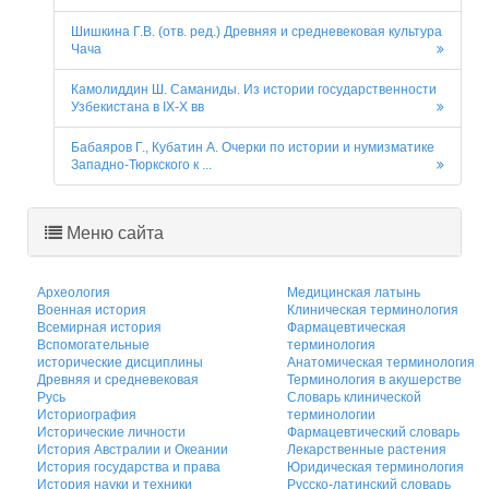
Шишкина Г.В. (отв. ред.) Древняя и средневековая культура
Чача
Камолиддин Ш. Саманиды. Из истории государственности
Узбекистана в IX-X вв
Бабаяров Г., Кубатин А. Очерки по истории и нумизматике
Западно-Тюркского к ...
Меню сайта
Археология
Медицинская латынь
Военная история
Клиническая терминология
Всемирная история
Фармацевтическая
Вспомогательные
терминология
исторические дисциплины
Анатомическая терминология
Древняя и средневековая
Терминология в акушерстве
Русь
Словарь клинической
Историография
терминологии
Исторические личности
Фармацевтический словарь
История Австралии и Океании
Лекарственные растения
История государства и права
Юридическая терминология
История науки и техники
Русско-латинский словарь