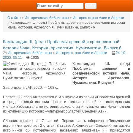
О сайте
»
Историческая библиотека
»
История стран Азии и Африки
» Камолиддин Ш. (ред.) Проблемы древней и средневековой истории
Чача. История. Археология. Нумизматика. Выпуск 6
Камолиддин Ш. (ред.) Проблемы древней и средневековой
истории Чача. История. Археология. Нумизматика. Выпуск 6
Историческая библиотека
»
История стран Азии и Африки
24-10-
2022, 05:11
1035
Камолиддин Ш. (ред.)
Проблемы древней и
средневековой истории Чача.
История. Археология.
Нумизматика. Выпуск 6
Saarbrücken: LAP, 2020. — 168 c.
Настоящий сборник является 6-м выпуском из серии «Проблемы древней
и средневековой истории Чача» и включает новейшие исследования
ученых Узбекистана по истории, археологии и нумизматике Чача - одной
из крупнейших историко-культурных областей Средней Азии.
Сборник состоит из 7 частей. Первая часть сборника «Письменные
источники» включает 2 статьи. В статье А.Ходжаева «Сведения китайских
источников об исторических названиях Ташкента» (I) приводятся