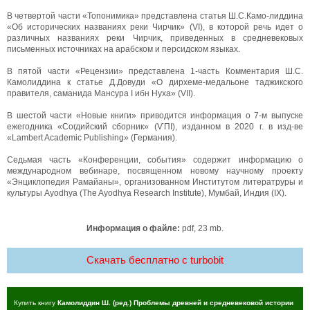
В четвертой части «Топонимика» представлена статья Ш.С.Камо-лиддина
«Об исторических названиях реки Чирчик» (VI), в которой речь идет о
различных названиях реки Чирчик, приведенных в средневековых
письменных источниках на арабском и персидском языках.
В пятой части «Рецензии» представлена 1-часть Комментария Ш.С.
Камолиддина к статье Д.Довуди «О дирхеме-медальоне таджикского
правителя, саманида Мансура I ибн Нуха» (VII).
В шестой части «Новые книги» приводится информация о 7-м выпуске
ежегодника «Согдийский сборник» (ѴПІ), изданном в 2020 г. в изд-ве
«Lambert Academic Publishing» (Германия).
Седьмая часть «Конференции, события» содержит информацию о
международном вебинаре, посвященном новому научному проекту
«Энциклопедия Рамайаны», организованном Институтом литератруры и
культуры Ayodhya (The Ayodhya Research Institute), Мумбай, Индия (IX).
Информация о файле:
pdf, 23 mb.
Скачать бесплатно c turbobit
Купить книгу
Камолиддин Ш. (ред.) Проблемы древней и средневековой истории