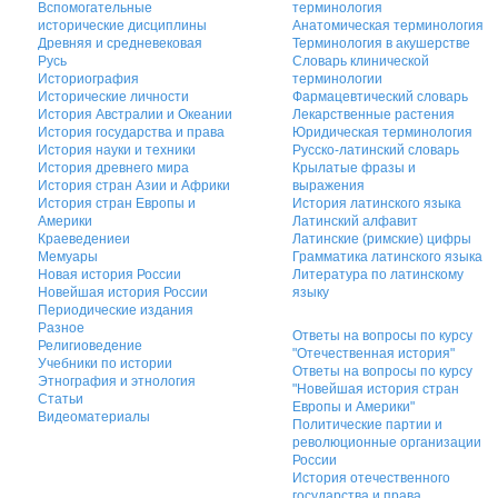
Вспомогательные
терминология
исторические дисциплины
Анатомическая терминология
Древняя и средневековая
Терминология в акушерстве
Русь
Словарь клинической
Историография
терминологии
Исторические личности
Фармацевтический словарь
История Австралии и Океании
Лекарственные растения
История государства и права
Юридическая терминология
История науки и техники
Русско-латинский словарь
История древнего мира
Крылатые фразы и
История стран Азии и Африки
выражения
История стран Европы и
История латинского языка
Америки
Латинский алфавит
Краеведениеи
Латинские (римские) цифры
Мемуары
Грамматика латинского языка
Новая история России
Литература по латинскому
Новейшая история России
языку
Периодические издания
Разное
Ответы на вопросы по курсу
Религиоведение
"Отечественная история"
Учебники по истории
Ответы на вопросы по курсу
Этнография и этнология
"Новейшая история стран
Статьи
Европы и Америки"
Видеоматериалы
Политические партии и
революционные организации
России
История отечественного
государства и права