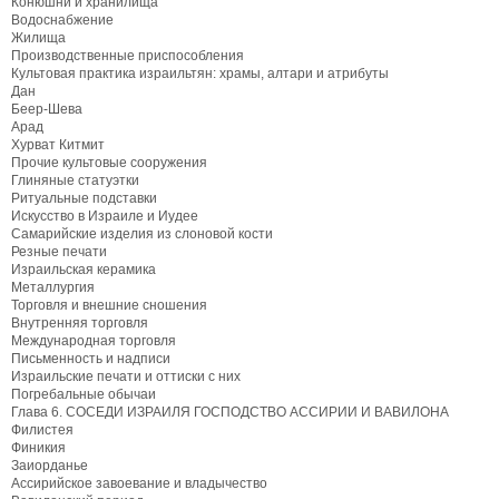
Конюшни и хранилища
Водоснабжение
Жилища
Производственные приспособления
Культовая практика израильтян: храмы, алтари и атрибуты
Дан
Беер-Шева
Арад
Хурват Китмит
Прочие культовые сооружения
Глиняные статуэтки
Ритуальные подставки
Искусство в Израиле и Иудее
Самарийские изделия из слоновой кости
Резные печати
Израильская керамика
Металлургия
Торговля и внешние сношения
Внутренняя торговля
Международная торговля
Письменность и надписи
Израильские печати и оттиски с них
Погребальные обычаи
Глава 6. СОСЕДИ ИЗРАИЛЯ ГОСПОДСТВО АССИРИИ И ВАВИЛОНА
Филистея
Финикия
Заиорданье
Ассирийское завоевание и владычество