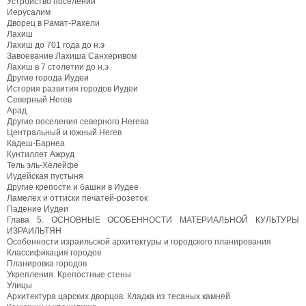
Устройство поселений
Иерусалим
Дворец в Рамат-Рахели
Лахиш
Лахиш до 701 года до н.э
Завоевание Лахиша Санхеривом
Лахиш в 7 столетии до н.э
Другие города Иудеи
История развития городов Иудеи
Северный Негев
Арад
Другие поселения северного Негева
Центральный и южный Негев
Кадеш-Барнеа
Кунтиллет Ажруд
Тель эль-Хелейфе
Иудейская пустыня
Другие крепости и башни в Иудее
Ламелех и оттиски печатей-розеток
Падение Иудеи
Глава 5. ОСНОВНЫЕ ОСОБЕННОСТИ МАТЕРИАЛЬНОЙ КУЛЬТУРЫ
ИЗРАИЛЬТЯН
Особенности израильской архитектуры и городского планирования
Классификация городов
Планировка городов
Укрепления. Крепостные стены
Улицы
Архитектура царских дворцов. Кладка из тесаных камней