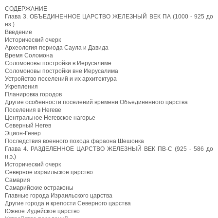
СОДЕРЖАНИЕ
Глава 3. ОБЪЕДИНЕННОЕ ЦАРСТВО ЖЕЛЕЗНЫЙ ВЕК ПА (1000 - 925 до
нз.)
Введение
Исторический очерк
Археология периода Саула и Давида
Время Соломона
Соломоновы постройки в Иерусалиме
Соломоновы постройки вне Иерусалима
Устройство поселений и их архитектура
Укрепления
Планировка городов
Другие особенности поселений времени Объединенного царства
Поселения в Негеве
Центральное Негевское нагорье
Северный Негев
Эцион-Гевер
Последствия военного похода фараона Шешонка
Глава 4. РАЗДЕЛЕННОЕ ЦАРСТВО ЖЕЛЕЗНЫЙ ВЕК ПВ-С (925 - 586 до
н.э.)
Исторический очерк
Северное израильское царство
Самария
Самарийские остраконы
Главные города Израильского царства
Другие города и крепости Северного царства
Южное Иудейское царство