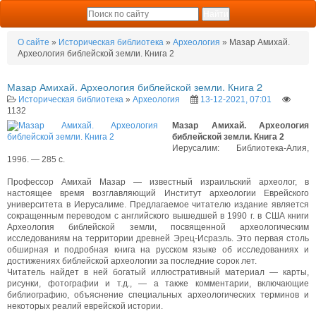
О сайте
»
Историческая библиотека
»
Археология
» Мазар Амихай.
Археология библейской земли. Книга 2
Мазар Амихай. Археология библейской земли. Книга 2
Историческая библиотека
»
Археология
13-12-2021, 07:01
1132
Мазар Амихай. Археология
библейской земли. Книга 2
Иерусалим: Библиотека-Алия,
1996. — 285 с.
Профессор Амихай Мазар — известный израильский археолог, в
настоящее время возглавляющий Институт археологии Еврейского
университета в Иерусалиме. Предлагаемое читателю издание является
сокращенным переводом с английского вышедшей в 1990 г. в США книги
Археология библейской земли, посвященной археологическим
исследованиям на территории древней Эрец-Исраэль. Это первая столь
обширная и подробная книга на русском языке об исследованиях и
достижениях библейской археологии за последние сорок лет.
Читатель найдет в ней богатый иллюстративный материал — карты,
рисунки, фотографии и т.д., — а также комментарии, включающие
библиографию, объяснение специальных археологических терминов и
некоторых реалий еврейской истории.