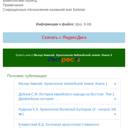
Вавилонский период
Примечания
Сокращенные обозначения названий книг Библии
Информация о файле:
djvu, 9 mb.
Скачать c ЯндексДиск
Купить книгу
Мазар Амихай. Археология библейской земли. Книга 2
Похожие публикации
Мазар Амихай. Археология библейской земли. Книга 1
Дубнов С.М. История еврейского народа на Востоке. Том 1.
Древнейшая история ...
Руденко К.А. Археология Волжской Булгарии (Х - начало XIII
вв.)
Блаватский В.Д. Античная археология Северного