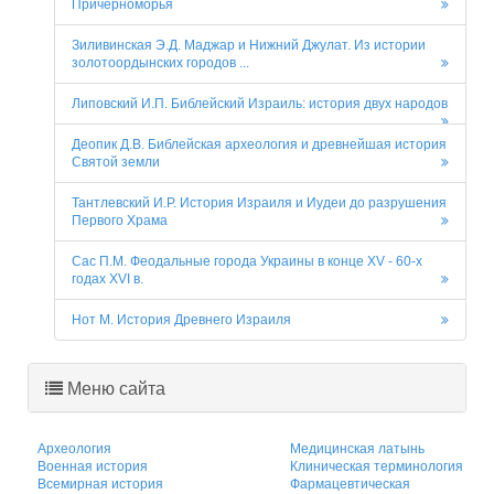
Причерноморья
Зиливинская Э.Д. Маджар и Нижний Джулат. Из истории
золотоордынских городов ...
Липовский И.П. Библейский Израиль: история двух народов
Деопик Д.В. Библейская археология и древнейшая история
Святой земли
Тантлевский И.Р. История Израиля и Иудеи до разрушения
Первого Храма
Сас П.М. Феодальные города Украины в конце XV - 60-х
годах XVI в.
Нот М. История Древнего Израиля
Меню сайта
Археология
Медицинская латынь
Военная история
Клиническая терминология
Всемирная история
Фармацевтическая