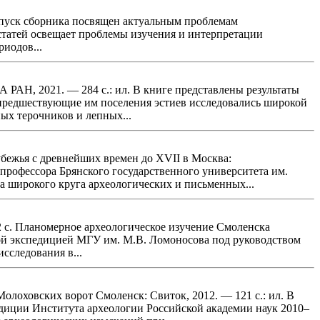
ыпуск сборника посвящен актуальным проблемам
 статей освещает проблемы изучения и интерпретации
иодов...
ИА РАН, 2021. — 284 с.: ил. В книге представлены результаты
предшествующие им поселения эстиев исследовались широкой
ых терочников и лепных...
бежья с древнейших времен до ХVII в Москва:
профессора Брянского государственного университета им.
за широкого круга археологических и письменных...
 с. Планомерное археологическое изучение Смоленска
ской экспедицией МГУ им. М.В. Ломоносова под руководством
сследования в...
олоховских ворот Смоленск: Свиток, 2012. — 121 с.: ил. В
диции Института археологии Российской академии наук 2010–