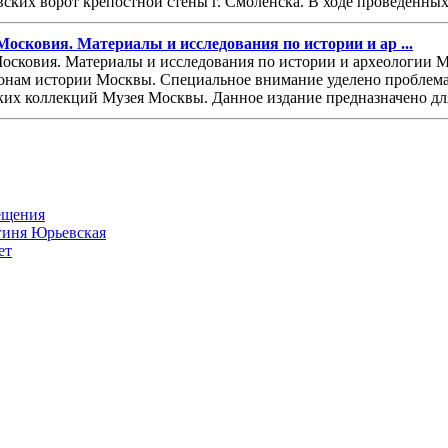
овских ворот крепостной стены г. Смоленска. В ходе проведенны
 Московия. Материалы и исследования по истории и ар ...
 Московия. Материалы и исследования по истории и археологии 
онам истории Москвы. Специальное внимание уделено проблема
их коллекций Музея Москвы. Данное издание предназначено для 
ещения
ягиня Юрьевская
ет