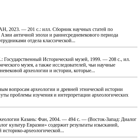
Н, 2023. — 201 с.: илл. Сборник научных статей по
й Азии античной эпохи и раннесредневекового периода
рудниками отдела классической...
 Государственный Исторический музей, 1999. — 208 с., ил.
ческого музея, а также исследователей, чьи научные
евековой археологии и истории, которые...
льным вопросам археологии и древней этнической истории
онуты проблемы изучения и интерпретации археологических
хеологии Казань: Фан, 2004. — 494 с. — (Восток-Запад: Диалог
алог культур Евразии» содержит результаты изысканий,
историко-археологической...