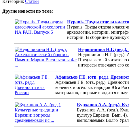
Категория:
Статьи
Другие новости по теме:
Hypanis. Труды отдела класс
Hypanis. Труды отдела класси
археологии, истории, эпиграф
истории. В сборнике публикую
Недошивина Н.Г. (ред.)
Недошивина Н.Г. (ред.).
Предлагаемый читателю с
интересы отвечают его с
Афанасьев Г.Е. (отв. ред.). Древно
Афанасьев Г.Е. (отв. ред.). Древнос
кочевых и осёдлых народов Юга Росс
материалов, впервые вводится в нау
Бурханов А.А. (ред.). К
Бурханов А.А. (ред.). Ку
культур Евразии. Вып. 4)
выполняемых Волго-Ураль