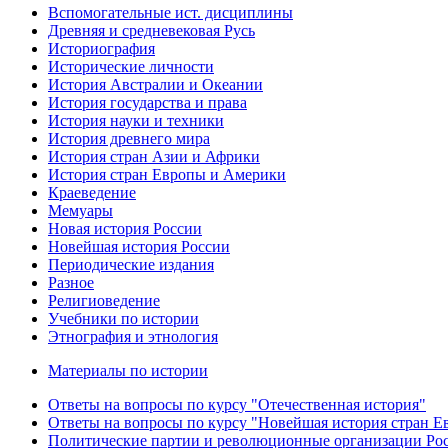
Вспомогательные ист. дисциплины
Древняя и средневековая Русь
Историография
Исторические личности
История Австралии и Океании
История государства и права
История науки и техники
История древнего мира
История стран Азии и Африки
История стран Европы и Америки
Краеведение
Мемуары
Новая история России
Новейшая история России
Периодические издания
Разное
Религиоведение
Учебники по истории
Этнография и этнология
Материалы по истории
Ответы на вопросы по курсу "Отечественная история"
Ответы на вопросы по курсу "Новейшая история стран 
Политические партии и революционные организации Ро