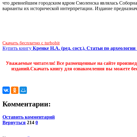
что древнейшим городским ядром Смоленска являлась Соборная
варианты их исторической интерпретации. Издание предназначе
Скачать бесплатно c turbobit
Купить книгу
Кренке Н.А. (ред. сост.). Статьи по археологии
Уважаемые читатели! Все размещенные на сайте произве
изданий.Скачать книгу для ознакомления вы можете бес
Комментарии:
Оставить комментарий
Вернуться
214
0