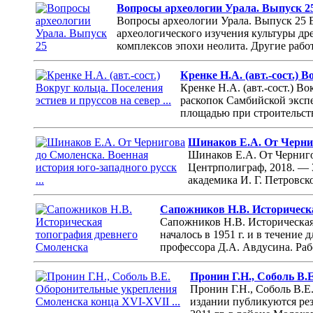
Вопросы археологии Урала. Выпуск 2
Вопросы археологии Урала. Выпуск 25 
археологического изучения культуры др
комплексов эпохи неолита. Другие рабо
Кренке Н.А. (авт.-сост.) В
Кренке Н.А. (авт.-сост.) В
раскопок Самбийской эксп
площадью при строительств
Шинаков Е.А. От Черниго
Шинаков Е.А. От Черниго
Центрполиграф, 2018. — 
академика И. Г. Петровск
Сапожников Н.В. Историческ
Сапожников Н.В. Историческая
началось в 1951 г. и в течени
профессора Д.А. Авдусина. Рабо
Пронин Г.Н., Соболь В.
Пронин Г.Н., Соболь В.Е
издании публикуются рез