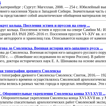
5
Екатеринбург ; Сургут: Магеллан, 2008. — 254 с. Юбилейный в
евнего населения Урала и Западной Сибири. Значительная часть
ты представляют собой аналитические обобщения материалов пер
округ кольца. Поселения эстиев и пруссов на север ...
округ кольца. Поселения эстиев и пруссов на севере Самбии М.: 
едиции ИА РАН 2005–2016 гг. Поселения пруссов VI–XIV вв. и 
е автодороги и хранилищ газа. Описываются находки от каменн
ва до Смоленска. Военная история юго-западного русск ...
ва до Смоленска. Военная история юго-западного русского пору
350 с. — (Новейшие исследования по истории России). В работе 
ого, доктора исторических наук Е. А. Шинакова на основе анали
ая топография древнего Смоленска
 топография древнего Смоленска Смоленск: Свиток, 2016.— 192
е длительного времени осуществлялось Смоленской археологиче
ты велись в разных частях города в пределах левобережья. Эти и
Е. Оборонительные укрепления Смоленска конца XVI-XVII ...
. Оборонительные укрепления Смоленска конца XVI-XVII вв. у М
ультаты спасательных археологических работ Смоленской экспе