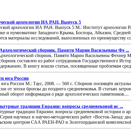
ической археологии ИА РАН. Выпуск 5
ческой археологии ИА РАН. Выпуск 5 М.: Институт археологии РА
ике и нумизматике Западного Крыма, Боспора, Абхазии, Средне
тся материалы исследований, выполненных по преимуществу сот
. Археологический сборник. Памяти Марии Васильевны Фе ...
 Археологический сборник. Памяти Марии Васильевны Фехнер М.:
борник составлен из работ сотрудников Государственного Истори
одержанию. В книгу вошли статьи, посвященные проблемам средн
сти юга России
ти юга России М.: Таус, 2008. — 560 с. Сборник посвящён актуа
ии от эпохи бронзы до позднего средневековья. В статьях затр
чный оборот информация о ряде археологических памятников....
ультурные традиции Евразии: вопросы средневековой ис ...
льтурные традиции Евразии: вопросы средневековой истории и ар
. Серия научных и научно-методических работ «Восток-Запад: ди
ским центром САА РАЕН-РАО и Золотоордынской комплексной 