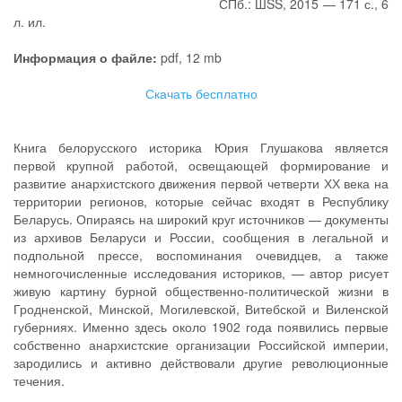
СПб.: ШSS, 2015 — 171 с., 6
л. ил.
Информация о файле:
pdf, 12 mb
Скачать бесплатно
Книга белорусского историка Юрия Глушакова является
первой крупной работой, освещающей формирование и
развитие анархистского движения первой четверти ХХ века на
территории регионов, которые сейчас входят в Республику
Беларусь. Опираясь на широкий круг источников — документы
из архивов Беларуси и России, сообщения в легальной и
подпольной прессе, воспоминания очевидцев, а также
немногочисленные исследования историков, — автор рисует
живую картину бурной общественно-политической жизни в
Гродненской, Минской, Могилевской, Витебской и Виленской
губерниях. Именно здесь около 1902 года появились первые
собственно анархистские организации Российской империи,
зародились и активно действовали другие революционные
течения.