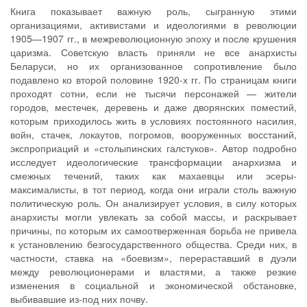
Книга показывает важную роль, сыгранную этими
организациями, активистами и идеологиями в революции
1905—1907 гг., в межреволюционную эпоху и после крушения
царизма. Советскую власть приняли не все анархисты
Беларуси, но их организованное сопротивление было
подавлено ко второй половине 1920-х гг. По страницам книги
проходят сотни, если не тысячи персонажей — жители
городов, местечек, деревень и даже дворянских поместий,
которым приходилось жить в условиях постоянного насилия,
войн, стачек, локаутов, погромов, вооруженных восстаний,
экспроприаций и «столыпинских галстуков». Автор подробно
исследует идеологические трансформации анархизма и
смежных течений, таких как махаевцы или эсеры-
максималисты, в тот период, когда они играли столь важную
политическую роль. Он анализирует условия, в силу которых
анархисты могли увлекать за собой массы, и раскрывает
причины, по которым их самоотверженная борьба не привела
к установлению безгосударственного общества. Среди них, в
частности, ставка на «боевизм», перераставший в дуэли
между революционерами и властями, а также резкие
изменения в социальной и экономической обстановке,
выбивавшие из-под них почву.