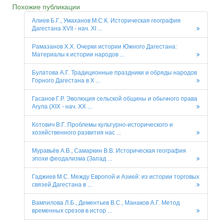
Похожие публикации
Алиев Б.Г., Умаханов М.С.К. Историческая география
Дагестана XVII - нач. XI ...
Рамазанов Х.Х. Очерки истории Южного Дагестана:
Материалы к истории народов ...
Булатова А.Г. Традиционные праздники и обряды народов
Горного Дагестана в X ...
Гасанов Г.Р. Эволюция сельской общины и обычного права
Агула (XIX - нач. XX ...
Котович В.Г. Проблемы культурно-исторического и
хозяйственного развития нас ...
Муравьёв А.В., Самаркин В.В. Историческая география
эпохи феодализма (Запад ...
Гаджиев М.С. Между Европой и Азией: из истории торговых
связей Дагестана в ...
Вампилова Л.Б., Дементьев В.С., Манаков А.Г. Метод
временных срезов в истор ...