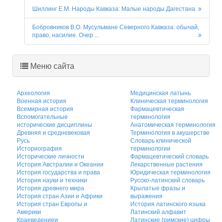
Шиллинг Е.М. Народы Кавказа: Малые народы Дагестана
Бобровников В.О. Мусульмане Северного Кавказа: обычай,
право, насилие. Очер ...
Меню сайта
Археология
Медицинская латынь
Военная история
Клиническая терминология
Всемирная история
Фармацевтическая
Вспомогательные
терминология
исторические дисциплины
Анатомическая терминология
Древняя и средневековая
Терминология в акушерстве
Русь
Словарь клинической
Историография
терминологии
Исторические личности
Фармацевтический словарь
История Австралии и Океании
Лекарственные растения
История государства и права
Юридическая терминология
История науки и техники
Русско-латинский словарь
История древнего мира
Крылатые фразы и
История стран Азии и Африки
выражения
История стран Европы и
История латинского языка
Америки
Латинский алфавит
Краеведениеи
Латинские (римские) цифры