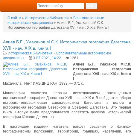
О сайте
»
Историческая библиотека
»
Вспомогательные
исторические дисциплины
» Алиев Б.Г., Умаханов М.С.К.
Историческая география Дагестана XVII - нач. XIX в. Книга I
Алиев Б.Г., Умаханов М.С.К. Историческая география Дагестана
XVII - нач. XIX в. Книга I
Историческая библиотека
»
Вспомогательные исторические
дисциплины
3-07-2021, 14:22
1261
Алиев Б.Г., Умаханов М.С.К.
Историческая география
Дагестана XVII - нач. XIX в. Книга
I
Махачкала : Ин-т ИАЭ ДНЦ РАН, 1999. — 371 с.
Монография является первым исследованием, посвященным
исторической географии Дагестана XVII — нач. XIX в. В ней дается общая
историко-географическая характеристика Дагестана в целом и
историческая география Северного и Среднего Дагестана. Это первая
книга. Вторую книгу предполагается посвятить целиком исторической
географии Южного Дагестана.
В настоящем издании читатель найдет сведения о физико-
географическом положении, территории, границах, населении, его