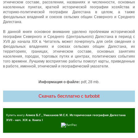
этническом составе, расселении, названиях и численности, основных
населенных пунктах, краткой исторической географии хозяйства и
историко-политической географии Дагестана в целом, а также
феодальных владений и союзов сельских общин Северного и Среднего
Дагестана.
В данной книге основное внимание уделено проблемам исторической
географии Северного и Среднего (Центрального) Дагестана в период с
XVII до начала XIX в. Читатель может почерпнуть для себя сведения о
феодальных владениях и союзах сельских общин Дагестана, их
территориях, границах, этническом составе, основных занятиях
населения, городах, торговых путях и центрах, политических событиях
того времени. Лучшему восприятию работы помогут карты, приведенные
в работе, именной, этнический и географический указатели.
Информация о файле:
pdf, 28 mb.
Скачать бесплатно c turbobit
Купить книгу
Алиев Б.Г., Умаханов М.С.К. Историческая география Дагестана
XVII - нач. XIX в. Книга I