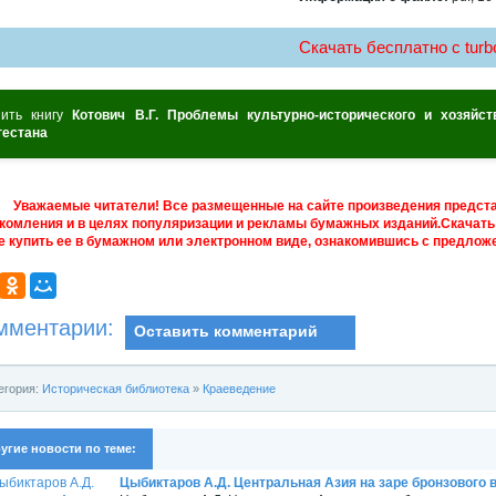
Скачать бесплатно c turbo
пить книгу
Котович В.Г. Проблемы культурно-исторического и хозяйст
гестана
Уважаемые читатели! Все размещенные на сайте произведения предст
комления и в целях популяризации и рекламы бумажных изданий.Скачать 
е купить ее в бумажном или электронном виде, ознакомившись с предложе
мментарии:
Оставить комментарий
егория:
Историческая библиотека
»
Краеведение
угие новости по теме:
Цыбиктаров А.Д. Центральная Азия на заре бронзового века 