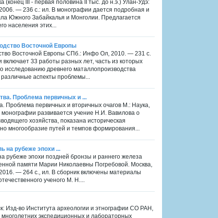
конец III - первая половина II тыс. до н.э.) Улан-Удэ:
2006. — 236 с.: ил. В монографии дается подробная и
лла Южного Забайкалья и Монголии. Предлагается
го населения этих...
водство Восточной Европы
ство Восточной Европы CПб.: Инфо Ол, 2010. — 231 с.
и включает 33 работы разных лет, часть из которых
но исследованию древнего маталлопроизводства
 различные аспекты проблемы...
ва. Проблема первичных и ...
. Проблема первичных и вторичных очагов М.: Наука,
В монографии развивается учение Н.И. Вавилова о
зводящего хозяйства, показана историческая
но многообразие путей и темпов формирования...
ь на рубеже эпохи ...
пь на рубеже эпохи поздней бронзы и раннего железа
нной памяти Марии Николаевны Погребовой. Москва,
2016. — 264 с., ил. В сборник включены материалы
чественного ученого М. Н....
к: Изд-во Института археологии и этнографии СО РАН,
и многолетних экспедиционных и лабораторных