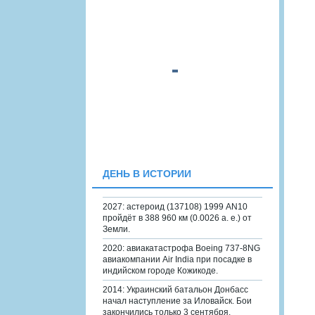
ДЕНЬ В ИСТОРИИ
2027: астероид (137108) 1999 AN10
пройдёт в 388 960 км (0.0026 а. е.) от
Земли.
2020: авиакатастрофа Boeing 737-8NG
авиакомпании Air India при посадке в
индийском городе Кожикоде.
2014: Украинский батальон Донбасс
начал наступление за Иловайск. Бои
закончились только 3 сентября.