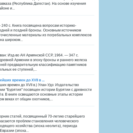
вказа (Республика Дагестан). На основе изучения
йоне и...
 — 240 с. Книга посвящена вопросам историко-
редней и поздней бронзы. Основным источником
гочисленные материалы из погребальных комплексов
на широком...
ван: Изд-во АН Армянской ССР, 1964. — 347 с.
ревней Армении в эпоху бронзы и раннего железа
ю в ней предварительную классификацию памятников
льных ее ступеней,...
йших времен до XVII в ...
ших времен до XVII в.) Улан-Удэ: Издательство
ерии "Бурятия" посвящен истории Бурятии с древности
II в. В книге освещаются основные этапы истории
м веках от общин охотников,...
борник статей, посвященный 70-летию старейшего
а касаются проблем становления человеческого
одящего хозяйства (эпоха неолита), периода
вразии (эпоха...