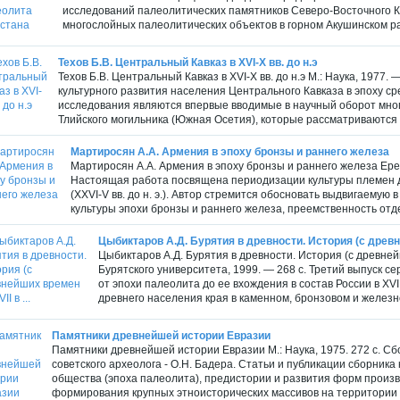
исследований палеолитических памятников Северо-Восточного Ка
многослойных палеолитических объектов в горном Акушинском ра
Техов Б.В. Центральный Кавказ в ХVI-Х вв. до н.э
Техов Б.В. Центральный Кавказ в ХVI-Х вв. до н.э М.: Наука, 1977.
культурного развития населения Центрального Кавказа в эпоху с
исследования являются впервые вводимые в научный оборот мно
Тлийского могильника (Южная Осетия), которые рассматриваются 
Мартиросян А.А. Армения в эпоху бронзы и раннего железа
Мартиросян А.А. Армения в эпоху бронзы и раннего железа Ере
Настоящая работа посвящена периодизации культуры племен д
(XXVI-V вв. до н. э.). Автор стремится обосновать выдвигаему
культуры эпохи бронзы и раннего железа, преемственность отде
Цыбиктаров А.Д. Бурятия в древности. История (с древне
Цыбиктаров А.Д. Бурятия в древности. История (с древней
Бурятского университета, 1999. — 268 с. Третий выпуск с
от эпохи палеолита до ее вхождения в состав России в XV
древнего населения края в каменном, бронзовом и железно
Памятники древнейшей истории Евразии
Памятники древнейшей истории Евразии М.: Наука, 1975. 272 с. С
советского археолога - О.Н. Бадера. Статьи и публикации сборник
общества (эпоха палеолита), предистории и развития форм произв
формирования крупных этноисторических массивов на территории Е