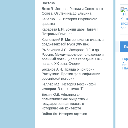
Востока
Люкс Л. История России и Советского
Союза. От Ленина до Ельцина
Габелко О.Л. История Вифинского
царства
Карасева Е.И. Божий царь Павел I
Петрович Романов
Кричевский Б. Митрополичья власть в
средневековой Руси (XIV век)
Пр
Рыбаченок И.С., Захарова Л.Г. и др.
Россия: Международное положение и
Гар
военный потенциал в середине XIX -
Дан
начале XX века. Очерки
Пан
Боханов А.Н. Правда о Григории
Распутине. Против фальсификации
российской истории
Геллер М.Я. История Российской
империи. В трех томах. Т.1
Босин Ю.В. Афганистан:
полиэтническое общество и
государственная власть в
историческом контексте
Вайян Дж. История ацтеков