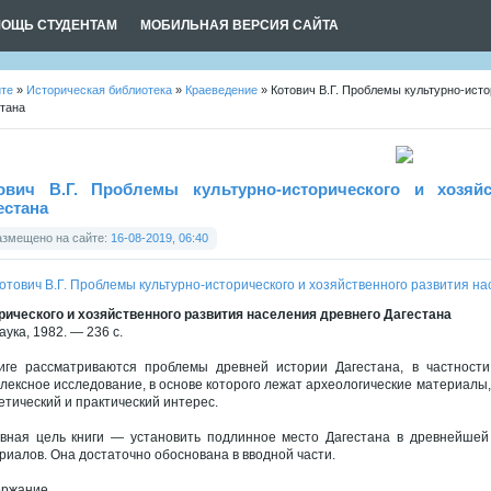
ОЩЬ СТУДЕНТАМ
МОБИЛЬНАЯ ВЕРСИЯ САЙТА
йте
»
Историческая библиотека
»
Краеведение
» Котович В.Г. Проблемы культурно-исто
тана
ович В.Г. Проблемы культурно-исторического и хозяйс
естана
азмещено на сайте:
16-08-2019, 06:40
рического и хозяйственного развития населения древнего Дагестана
аука, 1982. — 236 с.
иге рассматриваются проблемы древней истории Дагестана, в частности
лексное исследование, в основе которого лежат археологические материалы
етический и практический интерес.
вная цель книги — установить подлинное место Дагестана в древнейшей 
риалов. Она достаточно обоснована в вводной части.
ержание