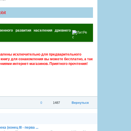
bit
венного развития населения древнего
авлены исключительно для предварительного
книгу для ознакомления вы можете бесплатно, а так
ниями интернет-магазинов. Приятного прочтения!
0
1487
Вернуться
(конец III - перва ...