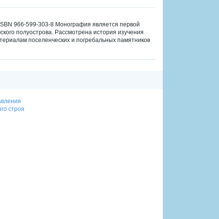
— ISBN 966-599-303-8 Монография является первой
кого полуострова. Рассмотрена история изучения
атериалам поселенческих и погребальных памятников
авления
го строя