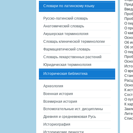
Пред
Словари по латинскому языку
Введ
Проб
Русско-латинский словарь
Проб
О пе
Анатомический словарь
О пр
О ка
Акушерская терминология
Осно
Словарь клинической терминологии
Об и
Об э
Фармацевтический словарь
О пе
Проб
Словарь лекарственных растений
Осно
Юридическая терминология
Исто
О вр
Историческая библиотека
Стан
Расц
Осно
Археология
К ис
Военная история
Сост
О пу
Всемирная история
К ха
Вспомогательные ист. дисциплины
Закл
Лите
Древняя и средневековая Русь
Спис
Историография
Исторические личности