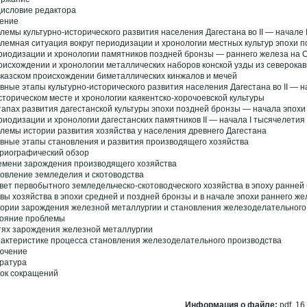
исловие редактора
ение
лемы культурно-исторического развития населения Дагестана во II — начале I
лемная ситуация вокруг периодизации и хронологии местных культур эпохи 
риодизации и хронологии памятников поздней бронзы — раннего железа на С
оисхождении и хронологии металлических наборов конской узды из северокав
вказском происхождении биметаллических кинжалов и мечей
вные этапы культурно-исторического развития населения Дагестана во II — на
сторическом месте и хронологии каякентско-хорочоевской культуры
тапах развития дагестанской культуры эпохи поздней бронзы — начала эпохи
риодизации и хронологии дагестанских памятников II — начала I тысячелетия д
лемы истории развития хозяйства у населения древнего Дагестана
вные этапы становления и развития производящего хозяйства
риографический обзор
емени зарождения производящего хозяйства
овление земледелия и скотоводства
вет первобытного земледельческо-скотоводческого хозяйства в эпоху ранней
вы хозяйства в эпохи средней и поздней бронзы и в начале эпохи раннего же
тории зарождения железной металлургии и становления железоделательного
ояние проблемы
тях зарождения железной металлургии
рактеристике процесса становления железоделательного производства
ючение
ратура
ок сокращений
Информация о файле:
pdf, 16