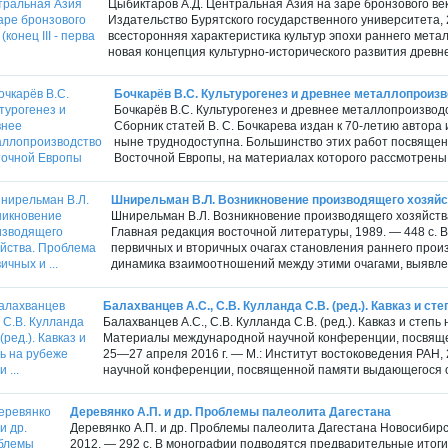
Цыбиктаров А.Д. Центральная Азия на заре бронзового века (
Издательство Бурятского государственного университета, 
всесторонняя характеристика культур эпохи раннего мета
новая концепция культурно-исторического развития древне
Бочкарёв В.С. Культурогенез и древнее металлопроиз
Бочкарёв В.С. Культурогенез и древнее металлопроизвод
Сборник статей В. С. Бочкарева издан к 70-летию автора 
ныне труднодоступна. Большинство этих работ посвяще
Восточной Европы, на материалах которого рассмотрены
Шнирельман В.Л. Возникновение производящего хозяйст
Шнирельман В.Л. Возникновение производящего хозяйства
Главная редакция восточной литературы, 1989. — 448 с. 
первичных и вторичных очагах становления раннего прои
динамика взаимоотношений между этими очагами, выявле
Балахванцев А.С., С.В. Кулланда С.В. (ред.). Кавказ и степ
Балахванцев А.С., С.В. Кулланда С.В. (ред.). Кавказ и сте
Материалы международной научной конференции, посвяще
25—27 апреля 2016 г. — М.: Институт востоковедения РАН, 
научной конференции, посвященной памяти выдающегося оте
Деревянко А.П. и др. Проблемы палеолита Дагестана
Деревянко А.П. и др. Проблемы палеолита Дагестана Новосибирс
2012. — 292 с. В монографии подводятся предварительные итог