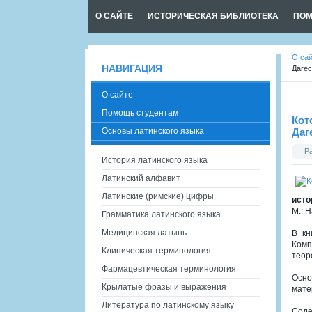
О САЙТЕ
ИСТОРИЧЕСКАЯ БИБЛИОТЕКА
ПОМ
О са
НАВИГАЦИЯ
Дагес
О сайте
Помощь студентам
Кот
Основы латинского языка
Даг
Р
История латинского языка
Латинский алфавит
Латинские (римские) цифры
исто
М.: Н
Грамматика латинского языка
Медицинская латынь
В кн
Комп
Клиническая терминология
теор
Фармацевтическая терминология
Осно
Крылатые фразы и выражения
мате
Литература по латинскому языку
Сод