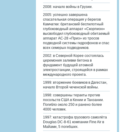
2008: начало войны в Грузии.
2005: успешно завершена
спасательная операция у берегов
Камчатки: британский беспилотный
глубоководный аппарат «Скорпион»
высвободил глубоководный обитаемый
аппарат АС-28 «Приз» из тросов
подводной системы гидрофонов и спас
всех семерых подводников.
2002: в Северной Корее состоялась
церемония заливки бетона в
фундамент будущей атомной
электростанции, строящейся в рамках
международного проекта.
1999: вторжение боевиков в Дагестан,
начало Второй чеченской войны.
1998: совершены теракты против
посольств США в Кении и Танзании.
Погибло около 250 и ранено более
4000 человек.
1997: катастрофа грузового самолёта
Douglas DC-8-61 компании Fine Air в
Майами, 5 погибших.