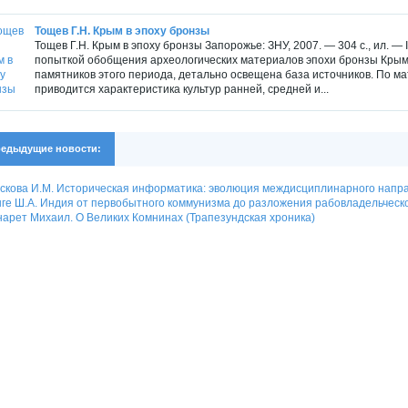
Тощев Г.Н. Крым в эпоху бронзы
Тощев Г.Н. Крым в эпоху бронзы Запорожье: ЗНУ, 2007. — 304 с., ил. 
попыткой обобщения археологических материалов эпохи бронзы Крымс
памятников этого периода, детально освещена база источников. По м
приводится характеристика культур ранней, средней и...
едыдущие новости:
скова И.М. Историческая информатика: эволюция междисциплинарного напр
ге Ш.А. Индия от первобытного коммунизма до разложения рабовладельческо
арет Михаил. О Великих Комнинах (Трапезундская хроника)