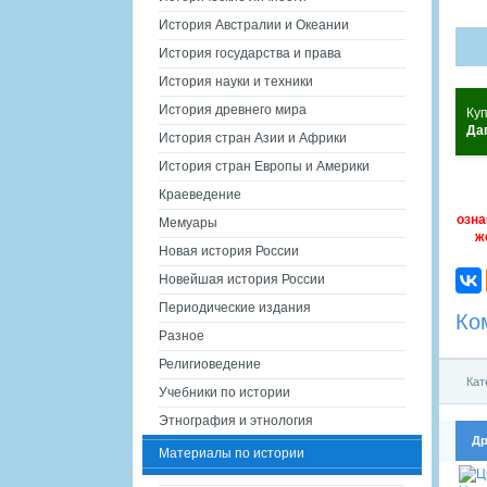
История Австралии и Океании
История государства и права
История науки и техники
История древнего мира
Ку
Да
История стран Азии и Африки
История стран Европы и Америки
Краеведение
озна
Мемуары
ж
Новая история России
Новейшая история России
Периодические издания
Ко
Разное
Религиоведение
Кат
Учебники по истории
Этнография и этнология
Др
Материалы по истории