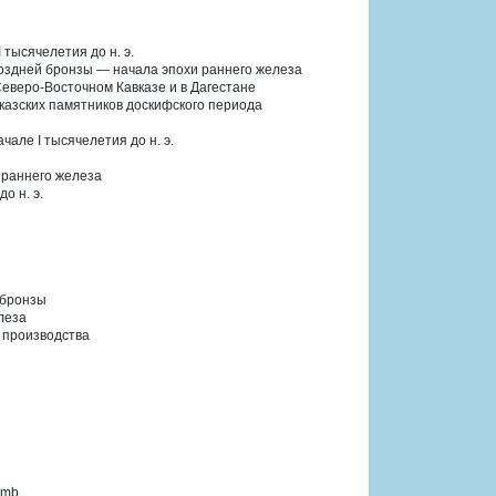
 тысячелетия до н. э.
поздней бронзы — начала эпохи раннего железа
еверо-Восточном Кавказе и в Дагестане
казских памятников доскифского периода
чале I тысячелетия до н. э.
 раннего железа
о н. э.
 бронзы
леза
 производства
 mb.