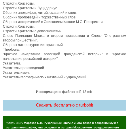
Страсти Христовы.
Страсти Христовы и Луцидариус.
Сборник апокрифов, житий, сказаний и слов.
Сборник проповедей и торжественных слов.
Сборник исторический с Описанием Казани М.С. Пестрикова.
Страсти Христовы.
Страсти Христовы с дополнениями.
Слово Палладия Мниха о втором пришествии и Слово "О страшном
втором пришествии".
Сборник литературно-исторический.
Theologia.
"Краткое начертание всеобщей гражданской истории" и "Краткое
начертание российской истории".
Указатели.
Указатель произведений.
Указатель имен.
Указатель географических названий и учреждений.
Информация о файле:
pdf, 13 mb.
Скачать бесплатно c turbobit
Купить книгу
Морозов Б.Н. Рукописные книги XVI-XIX веков в собрании Музея
истории полиграфии, книгоиздания и истории Московского государственного