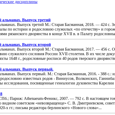
рические дисциплины
й альманах. Выпуск третий
альманах. Выпуск третий М.: Старая Басманная, 2018. — 424 с. 
лы по истории и родословию служилых «по отечеству» и горожа
ми рязанского дворянства в конце XVII в. в Палату родословных 
й альманах. Выпуск второй
альманах. Выпуск второй М.: Старая Басманная, 2017. — 456 с.
вию служилого сословия России XVII столетия. В их числе доку
ты 1648 г., родословные росписи 40 родов тверского дворянства
й альманах. Выпуск первый.
альманах. Выпуск первый. М.: Старая Басманная, 2016. - 388 с.
и родословию известных родов - Виниусов, Волконских, Ганниб
ны исследования, посвященные генеалогии духовенства Карелии 
 8
СПб.; Париж: Athenaeum-Феникс, 2007. — 792 с. В настоящем т
о видном советском «невозвращенце» С. В. Дмитриевском, сове
0-х гг.; письма редактора берлинского «Нового слова»...