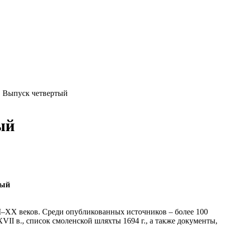
. Выпуск четвертый
ый
тый
I–XX веков. Среди опубликованных источников – более 100
II в., список смоленской шляхты 1694 г., а также документы,