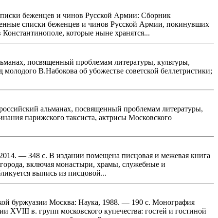
е списки беженцев и чинов Русской Армии: Сборник
именные списки беженцев и чинов Русской Армии, покинувших
Константинополе, которые ныне хранятся...
льманах, посвященный проблемам литературы, культуры,
д молодого В.Набокова об убожестве советской беллетристики;
-российский альманах, посвященный проблемам литературы,
инания парижского таксиста, актрисы Московского
 2014. — 348 c. В издании помещена писцовая и межевая книга
 города, включая монастыри, храмы, служебные и
ликуется выпись из писцовой...
кой буржуазии Москва: Наука, 1988. — 190 с. Монография
 XVIII в. групп московского купечества: гостей и гостиной