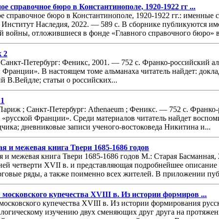
ое справочное бюро в Константинополе, 1920-1922 гг ...
ное справочное бюро в Константинополе, 1920-1922 гг.: именны
: Институт Наследия, 2022. — 589 с. В сборнике публикуются 
й войны, отложившиеся в фонде «Главного справочного бюро» в 
 2
Санкт-Петербург: Феникс, 2001. — 752 с. Франко-российский а
 Франции». В настоящем томе альманаха читатель найдет: докла
 В.Вейдле; статьи о российских...
 1
ариж ; Санкт-Петербург: Athenaeum ; Феникс. — 752 с. Франко
 «русской Франции». Среди материалов читатель найдет воспом
дчика; дневниковые записи ученого-востоковеда Никитина и...
ая и межевая книга Твери 1685-1686 годов
я и межевая книга Твери 1685-1686 годов М.: Старая Басманная,
дней четверти XVII в. и представляющая подробнейшее описание
рговые ряды, а также поименно всех жителей. В приложении пуб
 московского купечества XVIII в. Из истории формиров ...
московского купечества XVIII в. Из истории формирования русс
логическому изучению двух сменяющих друг друга на протяжении