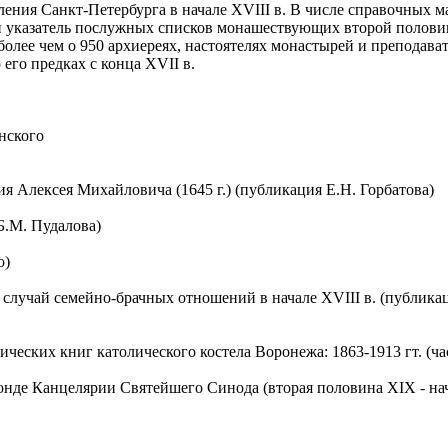
ния Санкт-Петербурга в начале XVIII в. В числе справочных ма
ый указатель послужных списков монашествующих второй полови
олее чем о 950 архиереях, настоятелях монастырей и преподава
 его предках с конца XVII в.
нского
я Алексея Михайловича (1645 г.) (публикация Е.Н. Горбатова)
Б.М. Пудалова)
о)
й случай семейно-брачных отношений в начале XVIII в. (публика
еских книг католического костела Воронежа: 1863-1913 гт. (час
е Канцелярии Святейшего Синода (вторая половина XIX - начал