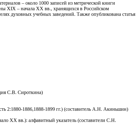
териалов – около 1000 записей из метрической книги
ны XIX – начала XX вв., хранящихся в Российском
телях духовных учебных заведений. Также опубликована статья
ция С.В. Сироткина)
ть 2:1880-1886,1888-1899 гг.) (составитель А.Н. Акиньшин)
о XX вв.): алфавитный указатель (составители С.Н.