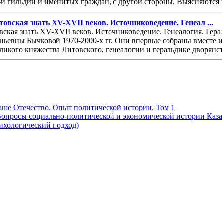
1-й гильдии и именитых граждан, с другой стороны. Выясняются 
овская знать XV-XVII веков. Источниковедение. Генеал ...
вская знать XV-XVII веков. Источниковедение. Генеалогия. Гера
ньевны Бычковой 1970-2000-х гг. Они впервые собраны вместе
еликого княжества Литовского, генеалогии и геральдике дворянс
Наше Отечество. Опыт политической истории. Том 1
Вопросы социально-политической и экономической истории Казах
сихологический подход)