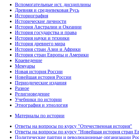
Вспомогательные ист. дисциплины
Древняя и средневековая Русь
Историография
Исторические личности
История Австралии и Океании
История государства и права
История науки и техники
История древнего мира
История стран Азии и Африки
История стран Европы и Америки
Краеведение
Мемуары
Новая история России
Новейшая история России
Периодические издания
Разное
Религиоведение
Учебники по истории
Этнография и этнология
Материалы по истории
Ответы на вопросы по курсу "Отечественная история"
Ответы на вопросы по курсу "Новейшая история стран 
Политические партии и революционные организации Ро