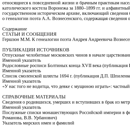
относящиеся к повседневной жизни и брачным практикам населе
католического костела Воронежа за 1880–1899 гг. и алфавитн
государственном историческом архиве, включающий сведения б
о генеалогии поэта А.А. Вознесенского, содержащая сведения о
Содержание
СТАТЬИ И СООБЩЕНИЯ
Гершзон М.М. К генеалогии поэта Андрея Андреевича Вознесе
ПУБЛИКАЦИИ ИСТОЧНИКОВ
Отпускные челобитные московских чинов в начале царствовани
Именной указатель
Родословные росписи Болтиных конца XVII века (публикация 
Именной указатель
Список смоленской шляхты 1694 г. (публикация Д.П. Шпиленк
Именной указатель
«У нас того не водитца, что девке с мущиною играть»: частны
СПРАВОЧНЫЕ МАТЕРИАЛЫ
Сведения о родившихся, умерших и вступивших в брак из метрич
Именной указатель
Послужные списки монашествующих Российской империи в фонд
Романова, В.В. Урбанович)
Указатель мирских имен и фамилий