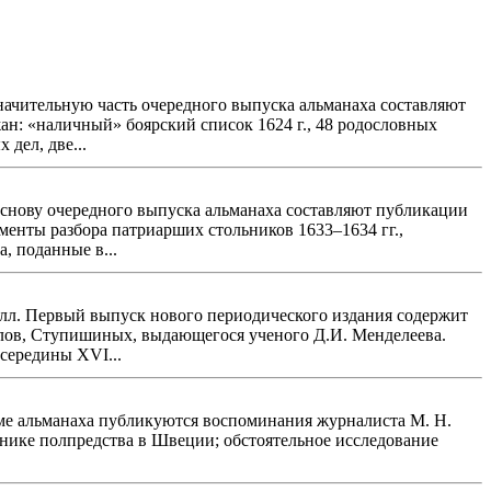
Значительную часть очередного выпуска альманаха составляют
н: «наличный» боярский список 1624 г., 48 родословных
дел, две...
 Основу очередного выпуска альманаха составляют публикации
менты разбора патриарших стольников 1633–1634 гг.,
, поданные в...
: илл. Первый выпуск нового периодического издания содержит
алов, Ступишиных, выдающегося ученого Д.И. Менделеева.
середины XVI...
оме альманаха публикуются воспоминания журналиста М. Н.
тнике полпредства в Швеции; обстоятельное исследование