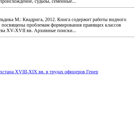
происхождение, судьбы, семейные...
льдика М.: Квадрига, 2012. Книга содержит работы видного
 и посвящены проблемам формирования правящих классов
тва XV-XVII вв. Архивные поиски...
стана XVIII-XIX вв. в трудах офицеров Генер