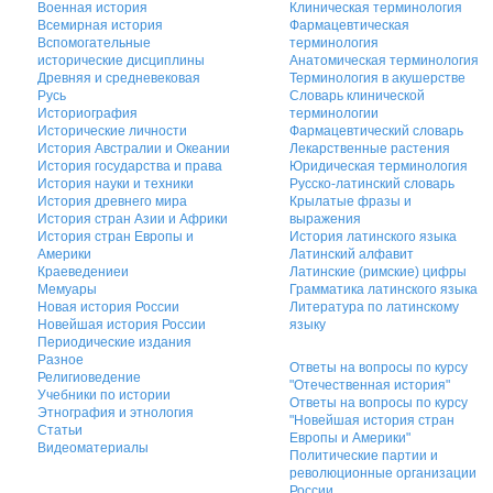
Военная история
Клиническая терминология
Всемирная история
Фармацевтическая
Вспомогательные
терминология
исторические дисциплины
Анатомическая терминология
Древняя и средневековая
Терминология в акушерстве
Русь
Словарь клинической
Историография
терминологии
Исторические личности
Фармацевтический словарь
История Австралии и Океании
Лекарственные растения
История государства и права
Юридическая терминология
История науки и техники
Русско-латинский словарь
История древнего мира
Крылатые фразы и
История стран Азии и Африки
выражения
История стран Европы и
История латинского языка
Америки
Латинский алфавит
Краеведениеи
Латинские (римские) цифры
Мемуары
Грамматика латинского языка
Новая история России
Литература по латинскому
Новейшая история России
языку
Периодические издания
Разное
Ответы на вопросы по курсу
Религиоведение
"Отечественная история"
Учебники по истории
Ответы на вопросы по курсу
Этнография и этнология
"Новейшая история стран
Статьи
Европы и Америки"
Видеоматериалы
Политические партии и
революционные организации
России