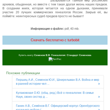
раскрывается тайный мир российских
архивов, обыденная, но вместе с тем такая другая жизнь наших предков.
В создании книги, которая читается на одном дыхании, принимали
участие 20 лучших коммерческих генеалогов России. Закрыв её, вы
поймёте: неинтересных судеб предков просто не бывает!
Информация о файле:
pdf, 40 mb.
Скачать бесплатно c turbobit
Купить книгу
Семенов В.В. Генеалогия: Стандарт Семенова
Похожие публикации
Першиц А.И., Семенов Ю.И., Шнирельман В.А. Война и мир
в ранней истории чел ...
Кулаковская О.Ю. (общ. ред.) Всё о генеалогии: В семье
Наук, своих сестер д ...
Ганин А.В., Семёнов В.Г. Офицерский корпус Оренбургского
казачьего войска ( ...