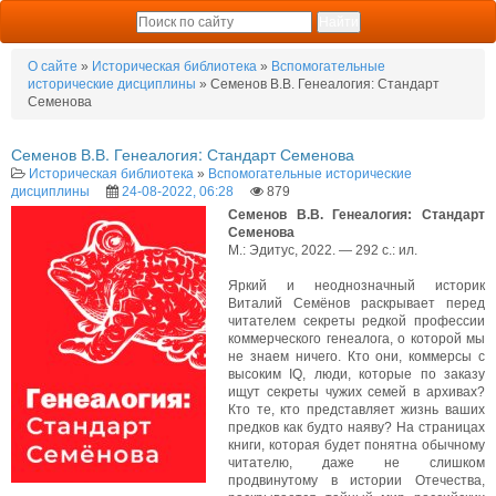
О сайте
»
Историческая библиотека
»
Вспомогательные
исторические дисциплины
» Семенов В.В. Генеалогия: Стандарт
Семенова
Семенов В.В. Генеалогия: Стандарт Семенова
Историческая библиотека
»
Вспомогательные исторические
дисциплины
24-08-2022, 06:28
879
Семенов В.В. Генеалогия: Стандарт
Семенова
М.: Эдитус, 2022. — 292 с.: ил.
Яркий и неоднозначный историк
Виталий Семёнов раскрывает перед
читателем секреты редкой профессии
коммерческого генеалога, о которой мы
не знаем ничего. Кто они, коммерсы с
высоким IQ, люди, которые по заказу
ищут секреты чужих семей в архивах?
Кто те, кто представляет жизнь ваших
предков как будто наяву? На страницах
книги, которая будет понятна обычному
читателю, даже не слишком
продвинутому в истории Отечества,