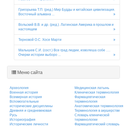
Григорьева Т.П. (ред.) Мир Будды и китайская цивилизация.
Восточный альмана ...
Вольский В.В. и др. (ред.). Латинская Америка в прошлом и
настоящем
Терновой О.С. Хосе Марти
Малышев С.И. (сост.) Все град людии, изволеша собе ….
Очерки истории выборо ...
Меню сайта
Археология
Медицинская латынь
Военная история
Клиническая терминология
Всемирная история
Фармацевтическая
Вспомогательные
терминология
исторические дисциплины
Анатомическая терминология
Древняя и средневековая
Терминология в акушерстве
Русь
Словарь клинической
Историография
терминологии
Исторические личности
Фармацевтический словарь