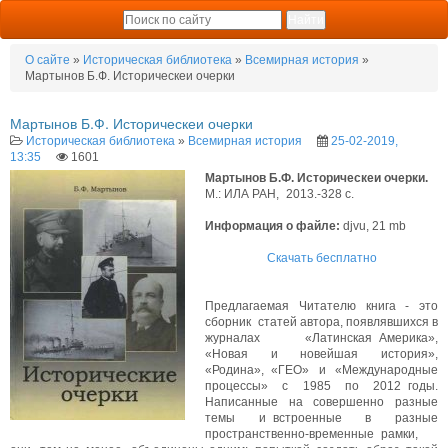
О сайте
»
Историческая библиотека
»
Всемирная история
»
Мартынов Б.Ф. Историческеи очерки
Мартынов Б.Ф. Историческеи очерки
Историческая библиотека
»
Всемирная история
25-02-2019,
13:35
1601
Мартынов Б.Ф. Историческеи очерки.
М.: ИЛА РАН, 2013.-328 с.
Информация о файле:
djvu, 21 mb
Скачать бесплатно
Предлагаемая Читателю книга - это
сборник статей автора, появлявшихся в
журналах «Латинская Америка»,
«Новая и новейшая история»,
«Родина», «ГЕО» и «Международные
процессы» с 1985 по 2012 годы.
Написанные на совершенно разные
темы и встроенные в разные
пространственно-временные рамки,