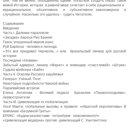
они, тем не менее, объединены одним: попыткой создать образ такой
живой Истории, которая в равной мере сочетает в себе рациональное и
иррациональное, объективное и субъективное, закономерное и
случайное. Насколько это удалось - судить Читателю.
Содержание
Введение
Часть I. Далекие параллели
«Загадка» барона Рио Бранко
Гаага: упущенный миром шанс
Руй Барбоза - человек и легенда
«Это все придумал Черчилль...» или бразильский линкор для русской
истории
Последние «Новики»
Забытый адмирал, линкор «Марат» и командир «счастливой» «Штуки»
Судьба крейсера «Байя»
Часть II. Осколки Русского зарубежья
Генерал. Ученый. Поэт
Некоторые подробности Чакской войны
Парагвайские встречи
Елена Антипова - Великий педагог Бразилии «Первопоходники»,
первостроители
Часть III. Цивилизация vs глобализация
Хосе Марти, глобальные вызовы и правило «обратной перспективы» В
компании «Безумной Греты»
БРИКС: «Будем реалистами - потребуем невозможного!»
«Цивилизация модерна» против цивилизаций С. Хантингтона