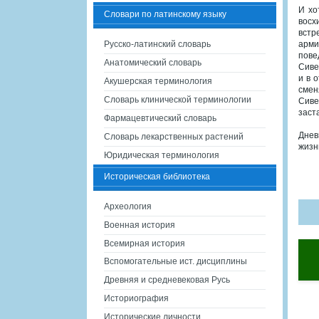
И хо
Словари по латинскому языку
восх
встр
Русско-латинский словарь
арми
пове
Анатомический словарь
Сиве
и в 
Акушерская терминология
смен
Словарь клинической терминологии
Сиве
заст
Фармацевтический словарь
Днев
Словарь лекарственных растений
жизн
Юридическая терминология
Историческая библиотека
Археология
Военная история
Всемирная история
Вспомогательные ист. дисциплины
Древняя и средневековая Русь
Историография
Исторические личности