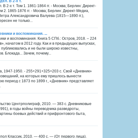
ел. В 2-х т.
 2-х т. Том 1. 1861-1864 гг. - Москва; Берлин: Директ-
2. 1865-1876 гг. - Москва; Берлин: Директ-Медиа,
етра Александровича Валуева (1815—1890 гг.),
ресен не только...
вники и воспоминания. ...
ики и воспоминания. Книга 5 СПб.: Остров, 2018. – 224
в», начатом в 2012 году. Как и в предыдущих выпусках,
 публиковались и не были широко известны,
 Блокада... Зачем, почему...
а, 1947-1950. - 255+291+325+203 с. Свой «Дневник»
х совещаний, на которых ему пришлось вынести
 период с 1873 по 1899 г., «Дневник» представляет
.
ельство Центрполиграф, 2010. — 383 с. Дневниковые
1991), в годы войны переводчика разведроты,
артины боевых действий и прифронтового быта,
пол Классик, 2010. — 400 с. — (От первого лица).