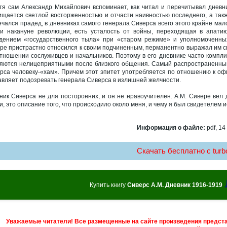
тя сам Александр Михайлович вспоминает, как читал и перечитывал дневн
ищается светлой восторженностью и отчасти наивностью последнего, а так
ечался прадед, в дневниках самого генерала Сиверса всего этого крайне ма
и накануне революции, есть усталость от войны, переходящая в апати
дением «государственного тыла» при «старом режиме» и уполномоченны
ре пристрастно относился к своим подчиненным, перманентно выражал им св
отношении сослуживцев и начальников. Поэтому в его дневнике часто компл
яются нелицеприятными после близкого общения. Самый распространенный
рса человеку-«хам». Причем этот эпитет употребляется по отношению к оф
авляет подозревать генерала Сиверса в излишней желчности.
ник Сиверса не для посторонних, и он не нравоучителен. А.М. Сивере вел 
и, это описание того, что происходило около меня, и чему я был свидетелем
Информация о файле:
pdf, 14
Скачать бесплатно c turbo
Купить книгу
Сиверс А.М. Дневник 1916-1919
Уважаемые читатели! Все размещенные на сайте произведения предст