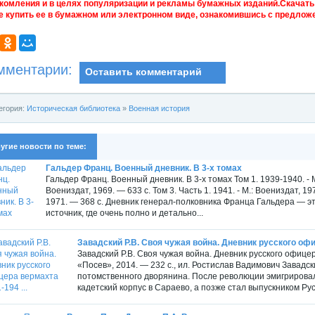
комления и в целях популяризации и рекламы бумажных изданий.Скачать 
е купить ее в бумажном или электронном виде, ознакомившись с предложе
мментарии:
Оставить комментарий
егория:
Историческая библиотека
»
Военная история
угие новости по теме:
Гальдер Франц. Военный дневник. В 3-х томах
Гальдер Франц. Военный дневник. В 3-х томах Том 1. 1939-1940. - М.
Воениздат, 1969. — 633 с. Том 3. Часть 1. 1941. - М.: Воениздат, 197
1971. — 368 с. Дневник генерал-полковника Франца Гальдера — э
источник, где очень полно и детально...
Завадский Р.В. Своя чужая война. Дневник русского офи
Завадский Р.В. Своя чужая война. Дневник русского офице
«Посев», 2014. — 232 с., ил. Ростислав Вадимович Завадск
потомственного дворянина. После революции эмигрировал
кадетский корпус в Сараево, а позже стал выпускником Рус