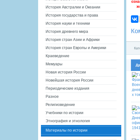
озна
ж
История Австралии и Океании
История государства и права
История науки и техники
Ко
История древнего мира
История стран Азии и Африки
История стран Европы и Америки
Кат
Краеведение
Мемуары
Др
Новая история России
Новейшая история России
Периодические издания
Разное
Религиоведение
Учебники по истории
Этнография и этнология
Материалы по истории