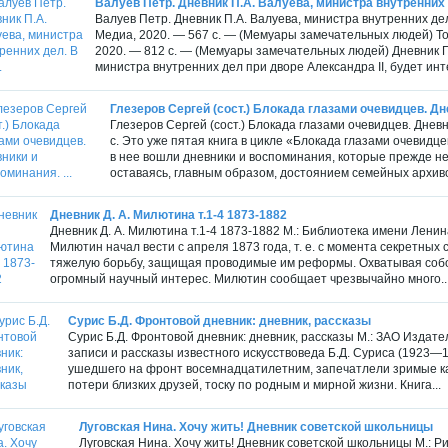
Валуев Петр. Дневник П.А. Валуева, министра внутренних д
Валуев Петр. Дневник П.А. Валуева, министра внутренних дел. В
Медиа, 2020. — 567 с. — (Мемуары замечательных людей) Том 
2020. — 812 с. — (Мемуары замечательных людей) Дневник П
министра внутренних дел при дворе Александра II, будет инте
Глезеров Сергей (сост.) Блокада глазами очевидцев. Дне
Глезеров Сергей (сост.) Блокада глазами очевидцев. Дневн
с. Это уже пятая книга в цикле «Блокада глазами очевидце
в нее вошли дневники и воспоминания, которые прежде не
оставаясь, главным образом, достоянием семейных архивов.
Дневник Д. А. Милютина т.1-4 1873-1882
Дневник Д. А. Милютина т.1-4 1873-1882 М.: Библиотека имени Ленин
Милютин начал вести с апреля 1873 года, т. е. с момента секретны
тяжелую борьбу, защищая проводимые им реформы. Охватывая собою
огромный научный интерес. Милютин сообщает чрезвычайно много..
Сурис Б.Д. Фронтовой дневник: дневник, рассказы
Сурис Б.Д. Фронтовой дневник: дневник, рассказы М.: ЗАО Издат
записи и рассказы известного искусствоведа Б.Д. Суриса (1923—
ушедшего на фронт восемнадцатилетним, запечатлели зримые к
потери близких друзей, тоску по родным и мирной жизни. Книга...
Луговская Нина. Хочу жить! Дневник советской школьницы
Луговская Нина. Хочу жить! Дневник советской школьницы М.: Ри