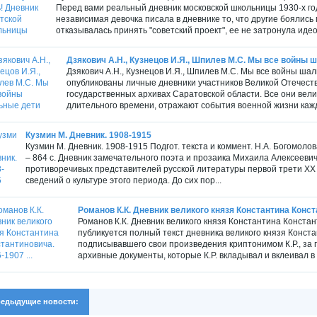
Перед вами реальный дневник московской школьницы 1930-х го
независимая девочка писала в дневнике то, что другие боялис
отказывалась принять "советский проект", ее не затронула идео
Дзякович А.Н., Кузнецов И.Я., Шпилев М.С. Мы все войны 
Дзякович А.Н., Кузнецов И.Я., Шпилев М.С. Мы все войны шал
опубликованы личные дневники участников Великой Отечеств
государственных архивах Саратовской области. Все они вел
длительного времени, отражают события военной жизни кажд
Кузмин М. Дневник. 1908-1915
Кузмин М. Дневник. 1908-1915 Подгот. текста и коммент. Н.А. Богомолов
– 864 с. Дневник замечательного поэта и прозаика Михаила Алексеевич
противоречивых представителей русской литературы первой трети ХХ в
сведений о культуре этого периода. До сих пор...
Романов К.К. Дневник великого князя Константина Конста
Романов К.К. Дневник великого князя Константина Констант
публикуется полный текст дневника великого князя Конста
подписывавшего свои произведения криптонимом К.Р., за
архивные документы, которые К.Р. вкладывал и вклеивал в 
едыдущие новости: