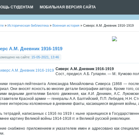
ОЩЬ СТУДЕНТАМ
МОБИЛЬНАЯ ВЕРСИЯ САЙТА
йте
»
Историческая библиотека
»
Военная история
» Сиверс А.М. Дневник 1916-1919
ерс А.М. Дневник 1916-1919
азмещено на сайте:
15-05-2021, 13:46
Сиверс А.М. Дневник 1916-1919
Сост., предисл. А.Б. Гуларян. — М.: Кучково пол
ники генерал-лейтенанта Александра Михайловича Сиверса (1868 — после
риал. Они вносят ясность во многие детали биографии автора. Кроме того, 
кими видными деятелями Белого движения, как А.И. Деникин, А.С. Лукомски
ставители Красной армии — генералы А.А. Балтийский, П.П. Лебедев, Н.Н. Сто
енее интересны изложенные в дневнике факты, касающиеся ведения войны, а
ь тетрадей, написанных с 1916 по 1919 г. ныне хранящихся в Государствен
мнее картину Великой войны 1914-1918 гг. и Великой русской революции.
ние снабжено приложением и указателем имен и адресовано как специалис
ии.