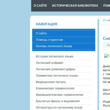
О САЙТЕ
ИСТОРИЧЕСКАЯ БИБЛИОТЕКА
ПОМ
О са
НАВИГАЦИЯ
О сайте
Сив
Помощь студентам
Р
Основы латинского языка
История латинского языка
Латинский алфавит
Днев
Латинские (римские) цифры
мате
с та
Грамматика латинского языка
пред
Медицинская латынь
Не м
Клиническая терминология
Шест
объе
Фармацевтическая терминология
Крылатые фразы и выражения
Изда
Росс
Литература по латинскому языку