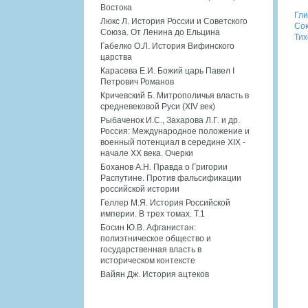
Востока
Гли
Люкс Л. История России и Советского
Сок
Союза. От Ленина до Ельцина
Тих
Габелко О.Л. История Вифинского
царства
Карасева Е.И. Божий царь Павел I
Петрович Романов
Кричевский Б. Митрополичья власть в
средневековой Руси (XIV век)
Рыбаченок И.С., Захарова Л.Г. и др.
Россия: Международное положение и
военный потенциал в середине XIX -
начале XX века. Очерки
Боханов А.Н. Правда о Григории
Распутине. Против фальсификации
российской истории
Геллер М.Я. История Российской
империи. В трех томах. Т.1
Босин Ю.В. Афганистан:
полиэтническое общество и
государственная власть в
историческом контексте
Вайян Дж. История ацтеков