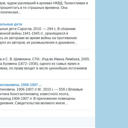
дов, чудом уцелевший в архивах НКВД. Талантливая и
ь прошептать в те страшные времена. Она
логическая...
шальные дети
ьные дети Саратов, 2010. — 294 с. В сборнике
енной войны 1941-1945 гг., хранящиеся в
ись их авторами во время войны на протяжении
ого из авторов, их размышления и душевное...
а и С. В. Шумихина. СПб.: Изд-во Ивана Лимбаха, 2005.
а Кузмина (1872–1936), одного из самых ярких и
ека, по праву входит в число ценнейших источников
нтиновича. 1906-1907 ...
иновича. 1906-1907 гг М.: 2015 г. — 559 с Впервые
нтина Константиновичу, известного поэта,
 период 1906-1907 гг. В приложении помещены
дневник. Свидетельства великого князя...