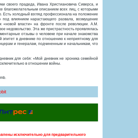
ики своего прадеда, Ивана Христиановича Сиверса, и
же благожелательным описанием всех лиц, с которыми
ло. Есть холодный взгляд профессионала на положение
ю под влиянием нарастающего развала, возмущение
х «новой власти» на фронте после революции. А.М.
ое недовольство. Эта же пристрастность проявлялась
иментарные отзывы о человеке при начале знакомства
 эпитет в дневнике по отношению к неприятному для
ицерам и генералам, подчиненным и начальникам, что
дневник для себя: «Мой дневник не хроника семейной
 исключительно в отношении войны.
 mb.
bit
авлены исключительно для предварительного