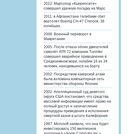
2012: Марсоход «Кьюриосити»
совершил удачную посадку на Марс.
2011: в Афганистане талибами сбит
вертолёт Boeing CH-47 Chinook, 38
погибших.
2008: Военный переворот в
Мавритании.
2005: После отказа обоих двигателей
самолёт ATR 72 компании Tuninter
совершил аварийное приводнение в
Средиземном море, погибли 16 из 34
человек, находившихся на борту.
2002: Посредством хакерской атаки
была взломана компьютерная сеть
министерства обороны Японии.
2002: Апелляционный суд девятого
округа США постановил, что средства
массовой информации имеют право на
полный доступ и запечатление
процедуры приведения в исполнения
смертной казни в штате Калифорния.
1997: Microsoft заявила, что она будет
инвестировать 150 миллионов
долларов в «Apple Computer Inc.».