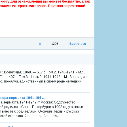
книгу для ознакомления вы можете бесплатно, а так
ниями интернет-магазинов. Приятного прочтения!
0
1206
Вернуться
: Воениздат, 1968. — 517 с. Том 2. 1940-1941. - М.:
1. — 407 с. Том 3. Часть 2. 1941-1942. - М.: Воениздат,
то, пожалуй, единственный в своем роде немецкий
цера вермахта 1941-194 ...
ра вермахта 1941-1942 гг Москва: Содружество
ий родился в Санкт-Петер­бурге в 1908 году в семье
 вместе с родителями. Окончил Первый русский
ской стрелковой генерала Врангеля...