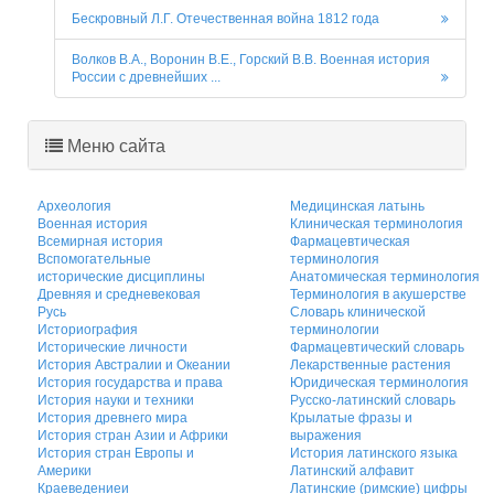
Бескровный Л.Г. Отечественная война 1812 года
Волков В.А., Воронин В.Е., Горский В.В. Военная история
России с древнейших ...
Меню сайта
Археология
Медицинская латынь
Военная история
Клиническая терминология
Всемирная история
Фармацевтическая
Вспомогательные
терминология
исторические дисциплины
Анатомическая терминология
Древняя и средневековая
Терминология в акушерстве
Русь
Словарь клинической
Историография
терминологии
Исторические личности
Фармацевтический словарь
История Австралии и Океании
Лекарственные растения
История государства и права
Юридическая терминология
История науки и техники
Русско-латинский словарь
История древнего мира
Крылатые фразы и
История стран Азии и Африки
выражения
История стран Европы и
История латинского языка
Америки
Латинский алфавит
Краеведениеи
Латинские (римские) цифры