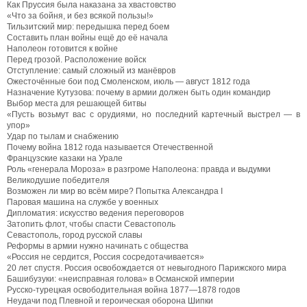
Как Пруссия была наказана за хвастовство
«Что за бойня, и без всякой пользы!»
Тильзитский мир: передышка перед боем
Составить план войны ещё до её начала
Наполеон готовится к войне
Перед грозой. Расположение войск
Отступление: самый сложный из манёвров
Ожесточённые бои под Смоленском, июль — август 1812 года
Назначение Кутузова: почему в армии должен быть один командир
Выбор места для решающей битвы
«Пусть возьмут вас с орудиями, но последний картечный выстрел — в
упор»
Удар по тылам и снабжению
Почему война 1812 года называется Отечественной
Французские казаки на Урале
Роль «генерала Мороза» в разгроме Наполеона: правда и выдумки
Великодушие победителя
Возможен ли мир во всём мире? Попытка Александра I
Паровая машина на службе у военных
Дипломатия: искусство ведения переговоров
Затопить флот, чтобы спасти Севастополь
Севастополь, город русской славы
Реформы в армии нужно начинать с общества
«Россия не сердится, Россия сосредотачивается»
20 лет спустя. Россия освобождается от невыгодного Парижского мира
Башибузуки: «неисправная голова» в Османской империи
Русско-турецкая освободительная война 1877—1878 годов
Неудачи под Плевной и героическая оборона Шипки