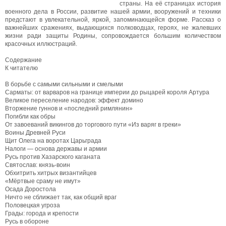
страны. На её страницах история
военного дела в России, развитие нашей армии, вооружений и техники
предстают в увлекательной, яркой, запоминающейся форме. Рассказ о
важнейших сражениях, выдающихся полководцах, героях, не жалевших
жизни ради защиты Родины, сопровождается большим количеством
красочных иллюстраций.
Содержание
К читателю
В борьбе с самыми сильными и смелыми
Сарматы: от варваров на границе империи до рыцарей короля Артура
Великое переселение народов: эффект домино
Вторжение гуннов и «последний римлянин»
Погибли как обры
От завоеваний викингов до торгового пути «Из варяг в греки»
Воины Древней Руси
Щит Олега на воротах Царьграда
Налоги — основа державы и армии
Русь против Хазарского каганата
Святослав: князь-воин
Обхитрить хитрых византийцев
«Мёртвые сраму не имут»
Осада Доростола
Ничто не сближает так, как общий враг
Половецкая угроза
Грады: города и крепости
Русь в обороне