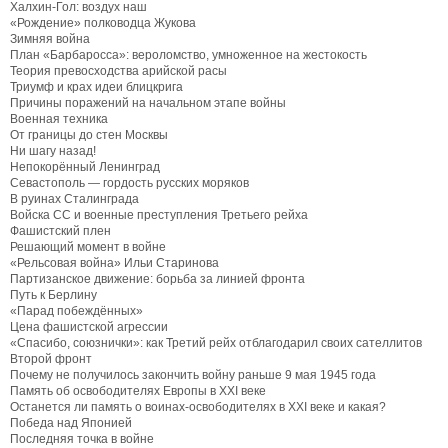
Халхин-Гол: воздух наш
«Рождение» полководца Жукова
Зимняя война
План «Барбаросса»: вероломство, умноженное на жестокость
Теория превосходства арийской расы
Триумф и крах идеи блицкрига
Причины поражений на начальном этапе войны
Военная техника
От границы до стен Москвы
Ни шагу назад!
Непокорённый Ленинград
Севастополь — гордость русских моряков
В руинах Сталинграда
Войска СС и военные преступления Третьего рейха
Фашистский плен
Решающий момент в войне
«Рельсовая война» Ильи Старинова
Партизанское движение: борьба за линией фронта
Путь к Берлину
«Парад побеждённых»
Цена фашистской агрессии
«Спасибо, союзнички»: как Третий рейх отблагодарил своих сателлитов
Второй фронт
Почему не получилось закончить войну раньше 9 мая 1945 года
Память об освободителях Европы в XXI веке
Останется ли память о воинах-освободителях в XXI веке и какая?
Победа над Японией
Последняя точка в войне