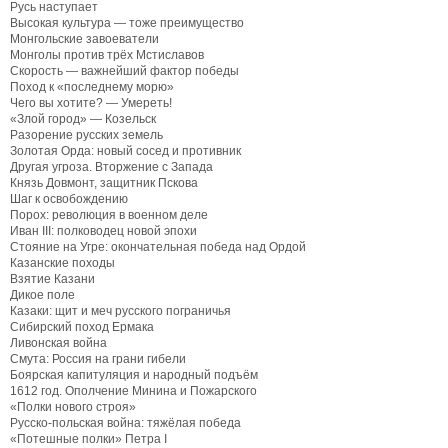
Русь наступает
Высокая культура — тоже преимущество
Монгольские завоеватели
Монголы против трёх Мстиславов
Скорость — важнейший фактор победы
Поход к «последнему морю»
Чего вы хотите? — Умереть!
«Злой город» — Козельск
Разорение русских земель
Золотая Орда: новый сосед и противник
Другая угроза. Вторжение с Запада
Князь Довмонт, защитник Пскова
Шаг к освобождению
Порох: революция в военном деле
Иван III: полководец новой эпохи
Стояние на Угре: окончательная победа над Ордой
Казанские походы
Взятие Казани
Дикое поле
Казаки: щит и меч русского пограничья
Сибирский поход Ермака
Ливонская война
Смута: Россия на грани гибели
Боярская капитуляция и народный подъём
1612 год. Ополчение Минина и Пожарского
«Полки нового строя»
Русско-польская война: тяжёлая победа
«Потешные полки» Петра I