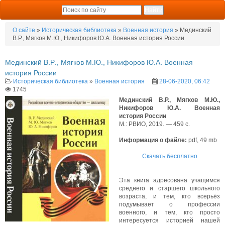
О сайте
»
Историческая библиотека
»
Военная история
» Мединский
В.Р., Мягков М.Ю., Никифоров Ю.А. Военная история России
Мединский В.Р., Мягков М.Ю., Никифоров Ю.А. Военная
история России
Историческая библиотека
»
Военная история
28-06-2020, 06:42
1745
Мединский В.Р., Мягков М.Ю.,
Никифоров Ю.А. Военная
история России
М.: РВИО, 2019. — 459 с.
Информация о файле:
pdf, 49 mb
Скачать бесплатно
Эта книга адресована учащимся
среднего и старшего школьного
возраста, и тем, кто всерьёз
подумывает о профессии
военного, и тем, кто просто
интересуется историей нашей