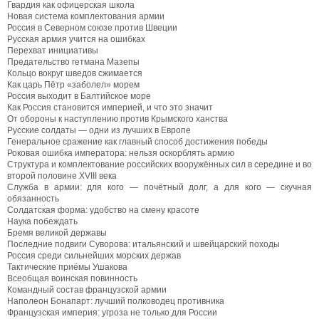
Гвардия как офицерская школа
Новая система комплектования армии
Россия в Северном союзе против Швеции
Русская армия учится на ошибках
Перехват инициативы
Предательство гетмана Мазепы
Кольцо вокруг шведов сжимается
Как царь Пётр «заболел» морем
Россия выходит в Балтийское море
Как Россия становится империей, и что это значит
От обороны к наступлению против Крымского ханства
Русские солдаты — одни из лучших в Европе
Генеральное сражение как главный способ достижения победы
Роковая ошибка императора: нельзя оскорблять армию
Структура и комплектование российских вооружённых сил в середине и во
второй половине XVIII века
Служба в армии: для кого — почётный долг, а для кого — скучная
обязанность
Солдатская форма: удобство на смену красоте
Наука побеждать
Бремя великой державы
Последние подвиги Суворова: итальянский и швейцарский походы
Россия среди сильнейших морских держав
Тактические приёмы Ушакова
Всеобщая воинская повинность
Командный состав французской армии
Наполеон Бонапарт: лучший полководец противника
Французская империя: угроза не только для России