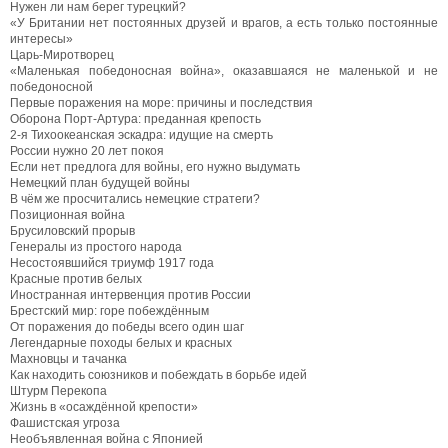
Нужен ли нам берег турецкий?
«У Британии нет постоянных друзей и врагов, а есть только постоянные
интересы»
Царь-Миротворец
«Маленькая победоносная война», оказавшаяся не маленькой и не
победоносной
Первые поражения на море: причины и последствия
Оборона Порт-Артура: преданная крепость
2-я Тихоокеанская эскадра: идущие на смерть
России нужно 20 лет покоя
Если нет предлога для войны, его нужно выдумать
Немецкий план будущей войны
В чём же просчитались немецкие стратеги?
Позиционная война
Брусиловский прорыв
Генералы из простого народа
Несостоявшийся триумф 1917 года
Красные против белых
Иностранная интервенция против России
Брестский мир: горе побеждённым
От поражения до победы всего один шаг
Легендарные походы белых и красных
Махновцы и тачанка
Как находить союзников и побеждать в борьбе идей
Штурм Перекопа
Жизнь в «осаждённой крепости»
Фашистская угроза
Необъявленная война с Японией