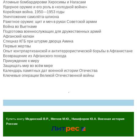
Атомные бомбардировки Хиросимы и Нагасаки
Ядерное оружие и его роль в «холодной войне»
Корейская война. 1950—1953 годы
Уничтожение самолёта-шпиона
Ракетное оружие: щит и меч в руках Советской армии
Война во Вьетнаме
Подготовка военнослужащих для дружественных армий
Афганский капкан
Спецназ КГБ при штурме дворца Амина
Первые жертвы
Опыт контрпартизанской и антитеррористической борьбы в Афганистане
Возвращение из Афганского похода
Принуждение к миру
Защищать мир во всём мире
Календарь памятных дат военной истории Отечества
Ключевые операции Великой Отечественной войны
,
Купить книгу
Мединский В.Р., Мягков М.Ю., Никифоров Ю.А. Военная история
России