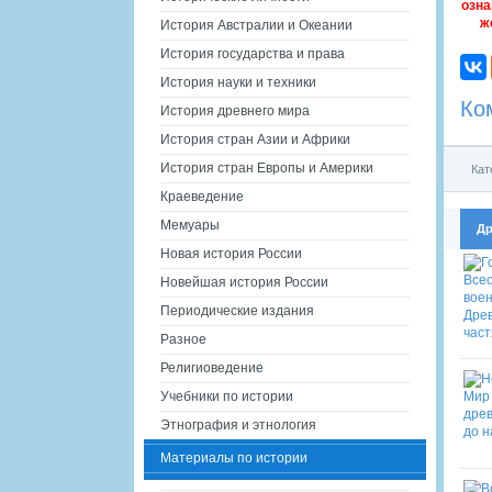
озна
ж
История Австралии и Океании
История государства и права
История науки и техники
Ко
История древнего мира
История стран Азии и Африки
История стран Европы и Америки
Кат
Краеведение
Мемуары
Др
Новая история России
Новейшая история России
Периодические издания
Разное
Религиоведение
Учебники по истории
Этнография и этнология
Материалы по истории