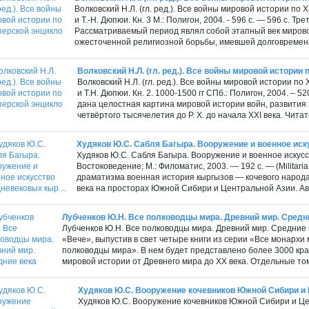
Волковский Н.Л. (гл. ред.). Все войны мировой истории по
и Т.-Н. Дюпюи. Кн. 3 М.: Полигон, 2004. - 596 с. — 596 с. Тр
Рассматриваемый период являл собой этапный век мирово
ожесточенной религиозной борьбы, имевшей долговременн
Волковский Н.Л. (гл. ред.). Все войны мировой истории п
Волковский Н.Л. (гл. ред.). Все войны мировой истории п
и Т.Н. Дюпюи. Кн. 2. 1000-1500 гг СПб.: Полигон, 2004. – 5
дана целостная картина мировой истории войн, развития
четвёртого тысячелетия до Р. Х. до начала XXI века. Читате
Худяков Ю.С. Сабля Багыра. Вооружение и военное иску
Худяков Ю.С. Сабля Багыра. Вооружение и военное искус
Востоковедение; М.: Филоматис, 2003. — 192 с. — (Militaria
драматизма военная история кыргызов — кочевого народа
века на просторах Южной Сибири и Центральной Азии. Авт
Лубченков Ю.Н. Все полководцы мира. Древний мир. Средн
Лубченков Ю.Н. Все полководцы мира. Древний мир. Средние ве
«Вече», выпустив в свет четыре книги из серии «Все монархи
полководцы мира». В нем будет представлено более 3000 к
мировой истории от Древнего мира до XX века. Отдельные то
Худяков Ю.С. Вооружение кочевников Южной Сибири и Ц
Худяков Ю.С. Вооружение кочевников Южной Сибири и Це