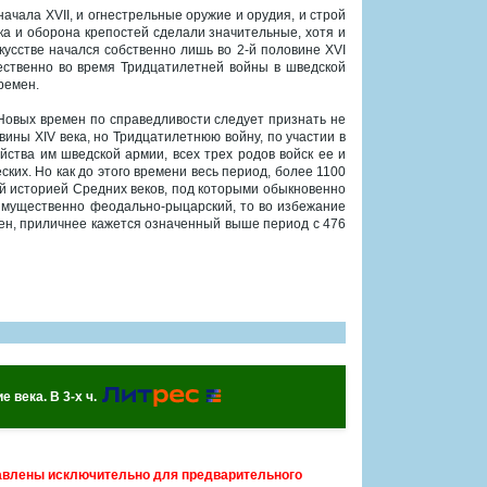
 начала XVII, и огнестрельные оружие и орудия, и строй
ака и оборона крепостей сделали значительные, хотя и
усстве начался собственно лишь во 2-й половине XVI
ественно во время Тридцатилетней войны в шведской
ремен.
Новых времен по справедливости следует признать не
ины XIV века, но Тридцатилетнюю войну, по участии в
ства им шведской армии, всех трех родов войск ее и
еских. Но как до этого времени весь период, более 1100
й историей Средних веков, под которыми обыкновенно
имущественно феодально-рыцарский, то во избежание
ен, приличнее кажется означенный выше период с 476
 века. В 3-х ч.
авлены исключительно для предварительного