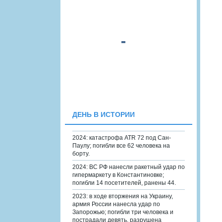
ДЕНЬ В ИСТОРИИ
2024: катастрофа ATR 72 под Сан-
Паулу; погибли все 62 человека на
борту.
2024: ВС РФ нанесли ракетный удар по
гипермаркету в Константиновке;
погибли 14 посетителей, ранены 44.
2023: в ходе вторжения на Украину,
армия России нанесла удар по
Запорожью; погибли три человека и
пострадали девять, разрушена