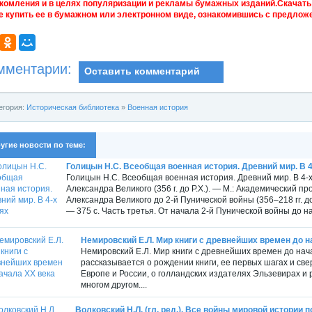
комления и в целях популяризации и рекламы бумажных изданий.Скачать 
е купить ее в бумажном или электронном виде, ознакомившись с предложе
мментарии:
Оставить комментарий
егория:
Историческая библиотека
»
Военная история
угие новости по теме:
Голицын Н.С. Всеобщая военная история. Древний мир. В 4
Голицын Н.С. Всеобщая военная история. Древний мир. В 4-
Александра Великого (356 г. до Р.Х.). — М.: Академический пр
Александра Великого до 2-й Пунической войны (356–218 гг. до
— 375 с. Часть третья. От начала 2-й Пунической войны до на
Немировский Е.Л. Мир книги с древнейших времен до н
Немировский Е.Л. Мир книги с древнейших времен до начал
рассказывается о рождении книги, ее первых шагах и све
Европе и России, о голландских издателях Эльзевирах и 
многом другом....
Волковский Н.Л. (гл. ред.). Все войны мировой истории п