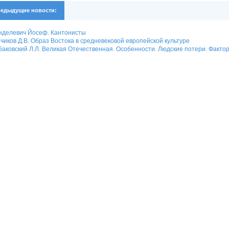
едыдущие новости:
нделевич Йосеф. Кантонисты
чиков Д.В. Образ Востока в средневековой европейской культуре
аковский Л.Л. Великая Отечественная. Особенности. Людские потери. Факт