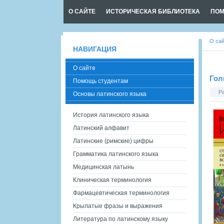
О САЙТЕ
ИСТОРИЧЕСКАЯ БИБЛИОТЕКА
ПОМ
О са
НАВИГАЦИЯ
О сайте
Гол
Помощь студентам
Р
Основы латинского языка
История латинского языка
Латинский алфавит
Латинские (римские) цифры
Грамматика латинского языка
Медицинская латынь
Клиническая терминология
Фармацевтическая терминология
Крылатые фразы и выражения
Литература по латинскому языку