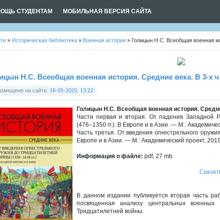
ОЩЬ СТУДЕНТАМ
МОБИЛЬНАЯ ВЕРСИЯ САЙТА
йте
»
Историческая библиотека
»
Военная история
» Голицын Н.С. Всеобщая военная ист
ицын Н.С. Всеобщая военная история. Средние века. В 3-х ч
азмещено на сайте:
16-05-2020, 13:22
Голицын Н.С. Всеобщая военная история. Средние
Части первая и вторая. От падения Западной Р
(476–1350 гг.). В Европе и в Азии. — М.: Академиче
Часть третья. От введения огнестрельного оружия
Европе и в Азии. — М.: Академический проект, 2019
Информация о файле:
pdf, 27 mb
Скачат
В данном издании публикуется вторая часть ра
посвященная анализу центральных военных 
Тридцатилетней войны.