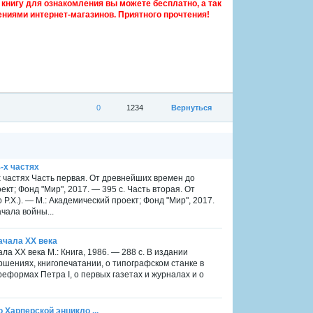
книгу для ознакомления вы можете бесплатно, а так
ниями интернет-магазинов. Приятного прочтения!
0
1234
Вернуться
-х частях
х частях Часть первая. От древнейших времен до
оект; Фонд "Мир", 2017. — 395 с. Часть вторая. От
 Р.Х.). — М.: Академический проект; Фонд "Мир", 2017.
чала войны...
ачала XX века
а XX века М.: Книга, 1986. — 288 с. В издании
ршениях, книгопечатании, о типографском станке в
реформах Петра I, о первых газетах и журналах и о
о Харперской энцикло ...