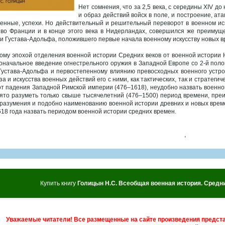
Нет сомнения, что за 2,5 века, с середины XIV до
и образ действий войск в поле, и построение, ат
енные, успехи. Но действительный и решительный переворот в военном иск
 во Франции и в конце этого века в Нидерландах, совершился же преимущ
и Густава-Адольфа, положившего первые начала военному искусству новых в
ому эпохой отделения военной истории Средних веков от военной истории 
оначальное введение огнестрельного оружия в Западной Европе со 2-й полов
Густава-Адольфа и первостепенному влиянию превосходных военного устрой
за и искусства военных действий его с ними, как тактических, так и стратегич
от падения Западной Римской империи (476–1618), неудобно назвать военно
ято разуметь только свыше тысячелетний (476–1500) период времени, пре
разумения и подобно наименованию военной истории древних и новых врем
618 года назвать периодом военной истории средних времен.
,
Купить книгу
Голицын Н.С. Всеобщая военная история. Средние
Уважаемые читатели! Все размещенные на сайте произведения предст