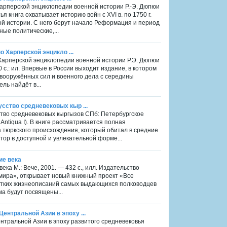
 Харперской энциклопедии военной истории Р.-Э. Дюпюи
етья книга охватывает историю войн с XVI в. по 1750 г.
й истории. С него берут начало Реформация и период
ые политические,...
о Харперской энцикло ...
о Харперской энциклопедии военной истории Р.Э. Дюпюи
20 с.: ил. Впервые в России выходит издание, в котором
 вооружённых сил и военного дела с середины
ль найдёт в...
сство средневековых кыр ...
ство средневековых кыргызов СПб: Петербургское
 Antiqua I). В книге рассматривается полная
 тюркского происхождения, который обитал в средние
ор в доступной и увлекательной форме...
ие века
ка М.: Вече, 2001. — 432 с., илл. Издательство
 мира», открывает новый книжный проект «Все
ратких жизнеописаний самых выдающихся полководцев
ма будут посвящены...
ентральной Азии в эпоху ...
нтральной Азии в эпоху развитого средневековья