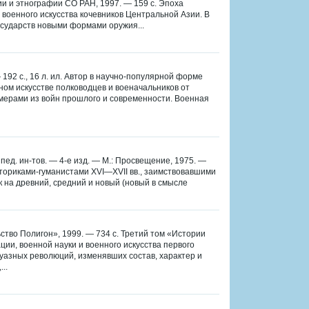
и и этнографии СО РАН, 1997. — 159 с. Эпоха
 военного искусства кочевников Центральной Азии. В
осударств новыми формами оружия...
 192 с., 16 л. ил. Автор в научно-популярной форме
ном искусстве полководцев и военачальников от
имерами из войн прошлого и современности. Военная
пед. ин-тов. — 4-е изд. — М.: Просвещение, 1975. —
сториками-гуманистами XVI—XVII вв., заимствовавшими
к на древний, средний и новый (новый в смысле
ство Полигон», 1999. — 734 с. Третий том «Истории
ии, военной науки и военного искусства первого
жуазных революций, изменявших состав, характер и
..