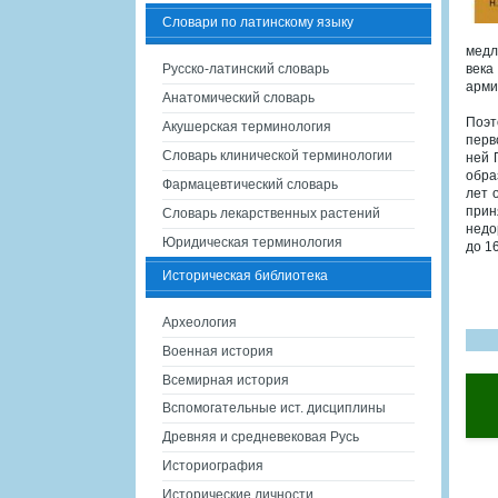
Словари по латинскому языку
медл
Русско-латинский словарь
века
арми
Анатомический словарь
Поэт
Акушерская терминология
перв
Словарь клинической терминологии
ней 
обра
Фармацевтический словарь
лет 
прин
Словарь лекарственных растений
недо
Юридическая терминология
до 1
Историческая библиотека
Археология
Военная история
Всемирная история
Вспомогательные ист. дисциплины
Древняя и средневековая Русь
Историография
Исторические личности