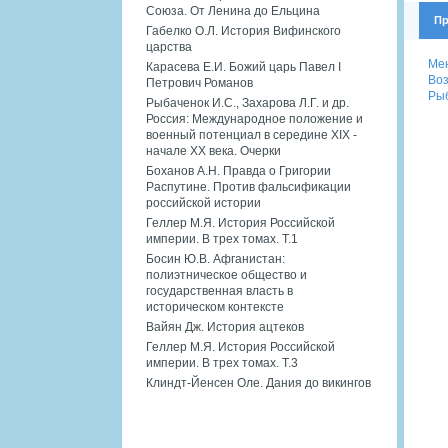
Союза. От Ленина до Ельцина
Пр
Габелко О.Л. История Вифинского
царства
Ме
Карасева Е.И. Божий царь Павел I
Воз
Петрович Романов
Рыб
Рыбаченок И.С., Захарова Л.Г. и др.
Россия: Международное положение и
военный потенциал в середине XIX -
начале XX века. Очерки
Боханов А.Н. Правда о Григории
Распутине. Против фальсификации
российской истории
Геллер М.Я. История Российской
империи. В трех томах. Т.1
Босин Ю.В. Афганистан:
полиэтническое общество и
государственная власть в
историческом контексте
Вайян Дж. История ацтеков
Геллер М.Я. История Российской
империи. В трех томах. Т.3
Клиндт-Йенсен Оле. Дания до викингов