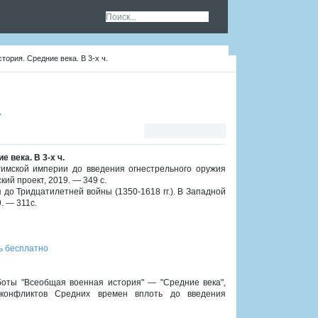
ория. Средние века. В 3-х ч.
.
 века. В 3-х ч.
имской империи до введения огнестрельного оружия
ский проект, 2019. — 349 с.
 до Тридцатилетней войны (1350-1618 гг.). В Западной
. — 311с.
ь бесплатно
боты "Всеобщая военная история" — "Средние века",
конфликтов Средних времен вплоть до введения