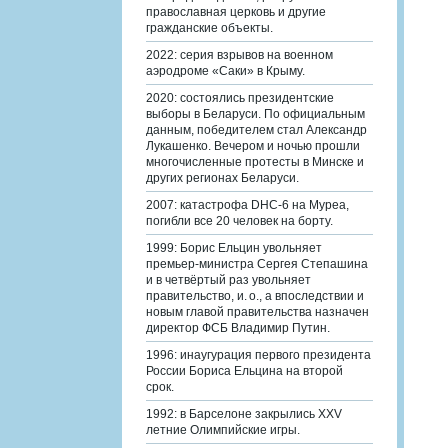
православная церковь и другие
гражданские объекты.
2022: серия взрывов на военном
аэродроме «Саки» в Крыму.
2020: состоялись президентские
выборы в Беларуси. По официальным
данным, победителем стал Александр
Лукашенко. Вечером и ночью прошли
многочисленные протесты в Минске и
других регионах Беларуси.
2007: катастрофа DHC-6 на Муреа,
погибли все 20 человек на борту.
1999: Борис Ельцин увольняет
премьер-министра Сергея Степашина
и в четвёртый раз увольняет
правительство, и. о., а впоследствии и
новым главой правительства назначен
директор ФСБ Владимир Путин.
1996: инаугурация первого президента
России Бориса Ельцина на второй
срок.
1992: в Барселоне закрылись XXV
летние Олимпийские игры.