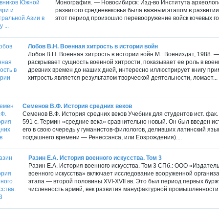
Монография. — Новосибирск: Изд-во Института археологи
развитого средневековья была важным этапом в развитии
этот период произошло перевооружение войск кочевых г
Лобов В.Н. Военная хитрость в истории войн
Лобов В.Н. Военная хитрость в истории войн М.: Воениздат, 1988. —
раскрывает сущность военной хитрости, показывает ее роль в воен
древних времен до наших дней, интересно иллюстрирует книгу пр
хитрость является результатом творческой деятельности, ломает...
Семенов В.Ф. История средних веков
Семенов В.Ф. История средних веков Учебник для студентов ист. фак. 
591 с. Термин «средние века» сравнительно новый. Он был введен и
его в свою очередь у гуманистов-филологов, деливших латинский язы
тогдашнего времени — Ренессанса, или Еозрождения)....
Разин Е.А. История военного искусства. Том 3
Разин Е.А. История военного искусства. Том 3 СПб.: ООО «Издатель
военного искусства» включает исследование вооруженной организац
этапа — второй половины XVI-XVII вв. Это был период первых бур
численность армий, век развития мануфактурной промышленности,.