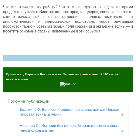
Что же отличает эту работу? Читателю предстоит вслед за авторами
проделать путь из кабинетов императоров, канцлеров, военачальников от
самого начала войны, от ее рождения в головах политиков — к
дипломатической и экономической подготовке, через опутанные
пороховой гарью и боевыми газами поля сражений и океанские волны — и
посетить основные страны, вовлеченные в эти события.
,
Купить книгу
Европа и Россия в огне Первой мировой войны. К 100-летию
начала войны
Похожие публикации
Дженкинс Ф. Великая и священная война, или как Первая
мировая война изменил ...
Назария С.. История без мифов. Вторая мировая война:
генезис, ход и итоги