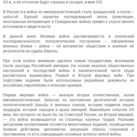
XX в., а её отголоски будут слышны и сегодня, в веке XXI.
В России эта война из империалистической стала гражданской, а после –
забытой. Бурный характер последовавшей эпохи (революции,
иностранная интервенция и Гражданская война) привёл к утрате многих
источников и свидетельств.
В данной книге Великая война рассматривается в логической
последовательности: геополитические построения – оформление
военных блоков – война – её восприятие обществом и влияние её
результатов на судьбы Европы.
При этом особое внимание уделено новым государствам, возникшим
после распада Российской империи. На основе анализа общественных
настроений и последствий войны в заключительной части труда
рассмотрена взаимосвязь Первой и Второй мировых войн. При
подготовке издания были использованы редчайшие документы из
российских, европейских и японских архивов.
Первая мировая война — вначале вторая отечественная, затем
империалистическая. Забытая на протяжении десятилетий история
геополитической борьбы и военных союзов, история подвигов наших
прадедов, история народов и краха империй. Важнейшее событие ХХ
века, без которого не было бы ни Советской России, ни Второй мировой,
— эта война возвращается на страницы научных трудов. Разными
авторскими коллективами готовятся многотомные издания, посвященные
боевым действиям, дипломатии, рисующие образы союзников и
противников, то есть освещающие основные аспекты любой войны.