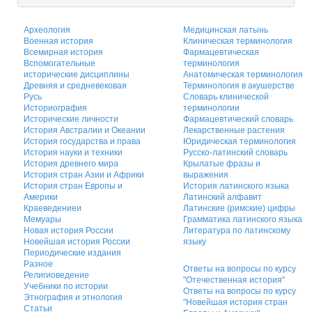
Археология
Медицинская латынь
Военная история
Клиническая терминология
Всемирная история
Фармацевтическая
Вспомогательные
терминология
исторические дисциплины
Анатомическая терминология
Древняя и средневековая
Терминология в акушерстве
Русь
Словарь клинической
Историография
терминологии
Исторические личности
Фармацевтический словарь
История Австралии и Океании
Лекарственные растения
История государства и права
Юридическая терминология
История науки и техники
Русско-латинский словарь
История древнего мира
Крылатые фразы и
История стран Азии и Африки
выражения
История стран Европы и
История латинского языка
Америки
Латинский алфавит
Краеведениеи
Латинские (римские) цифры
Мемуары
Грамматика латинского языка
Новая история России
Литература по латинскому
Новейшая история России
языку
Периодические издания
Разное
Ответы на вопросы по курсу
Религиоведение
"Отечественная история"
Учебники по истории
Ответы на вопросы по курсу
Этнография и этнология
"Новейшая история стран
Статьи