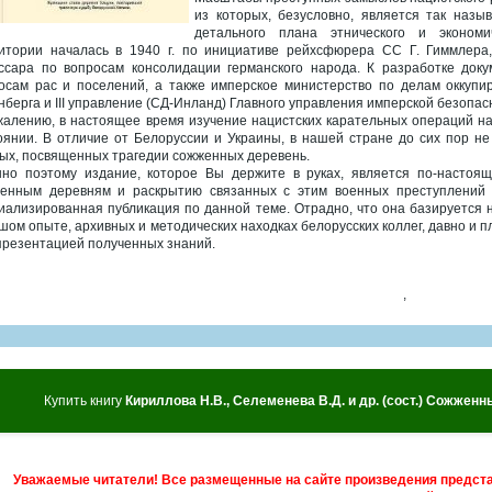
из которых, безусловно, является так назы
детального плана этнического и экономич
итории началась в 1940 г. по инициативе рейхсфюрера СС Г. Гиммлера,
ссара по вопросам консолидации германского народа. К разработке до
осам рас и поселений, а также имперское министерство по делам оккупи
нберга и III управление (СД-Инланд) Главного управления имперской безопа
жалению, в настоящее время изучение нацистских карательных операций н
оянии. В отличие от Белоруссии и Украины, в нашей стране до сих пор не
ых, посвященных трагедии сожженных деревень.
но поэтому издание, которое Вы держите в руках, является по-настоя
енным деревням и раскрытию связанных с этим военных преступлений 
иализированная публикация по данной теме. Отрадно, что она базируется н
шом опыте, архивных и методических находках белорусских коллег, давно и
презентацией полученных знаний.
,
Купить книгу
Кириллова Н.В., Селеменева В.Д. и др. (сост.) Сожженн
Уважаемые читатели! Все размещенные на сайте произведения предст