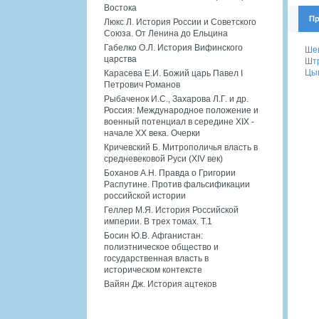
Востока
Пр
Люкс Л. История России и Советского
Союза. От Ленина до Ельцина
Габелко О.Л. История Вифинского
Шев
царства
Штр
Цыг
Карасева Е.И. Божий царь Павел I
Петрович Романов
Рыбаченок И.С., Захарова Л.Г. и др.
Россия: Международное положение и
военный потенциал в середине XIX -
начале XX века. Очерки
Кричевский Б. Митрополичья власть в
средневековой Руси (XIV век)
Боханов А.Н. Правда о Григории
Распутине. Против фальсификации
российской истории
Геллер М.Я. История Российской
империи. В трех томах. Т.1
Босин Ю.В. Афганистан:
полиэтническое общество и
государственная власть в
историческом контексте
Вайян Дж. История ацтеков