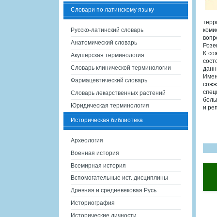
Словари по латинскому языку
терр
Русско-латинский словарь
коми
вопр
Анатомический словарь
Розе
К со
Акушерская терминология
сост
Словарь клинической терминологии
данн
Имен
Фармацевтический словарь
сожж
спец
Словарь лекарственных растений
боль
Юридическая терминология
и ре
Историческая библиотека
Археология
Военная история
Всемирная история
Вспомогательные ист. дисциплины
Древняя и средневековая Русь
Историография
Исторические личности