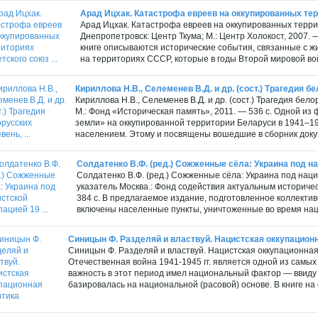
Арад Ицхак. Катастрофа евреев на оккупированных терр
Арад Ицхак. Катастрофа евреев на оккупированных терри
Днепропетровск: Центр Ткума; М.: Центр Холокост, 2007. —
книге описываются исторические события, связанные с ж
на территориях СССР, которые в годы Второй мировой во
Кириллова Н.В., Селеменев В.Д. и др. (сост.) Трагедия бе
Кириллова Н.В., Селеменев В.Д. и др. (сост.) Трагедия бе
М.: Фонд «Историческая память», 2011. — 536 с. Одной из
земли» на оккупированной территории Беларуси в 1941–194
населением. Этому и посвящены вошедшие в сборник докум
Солдатенко В.Ф. (ред.) Сожженные сёла: Украина под нац
Солдатенко В.Ф. (ред.) Сожженные сёла: Украина под наци
указатель Москва.: Фонд содействия актуальным историчес
384 с. В предлагаемое издание, подготовленное коллекти
включены населенные пункты, уничтоженные во время наци
Синицын Ф. Разделяй и властвуй. Нацистская оккупацион
Синицын Ф. Разделяй и властвуй. Нацистская оккупационная п
Отечественная война 1941-1945 гг. является одной из самы
важность в этот период имел национальный фактор — ввиду 
базировалась на национальной (расовой) основе. В книге на 