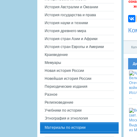
озна
ж
История Австралии и Океании
История государства и права
История науки и техники
Ко
История древнего мира
История стран Азии и Африки
История стран Европы и Америки
Кат
Краеведение
Мемуары
Др
Новая история России
Новейшая история России
Периодические издания
Разное
Религиоведение
Учебники по истории
Этнография и этнология
Материалы по истории