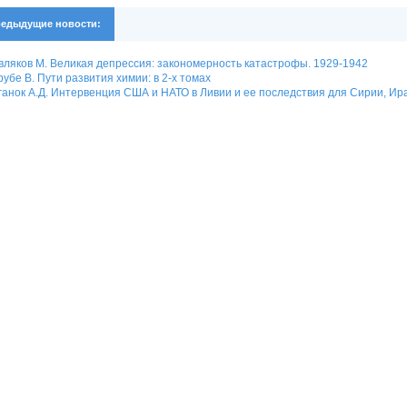
едыдущие новости:
ляков М. Великая депрессия: закономерность катастрофы. 1929-1942
убе В. Пути развития химии: в 2-х томах
анок А.Д. Интервенция США и НАТО в Ливии и ее последствия для Сирии, Иран