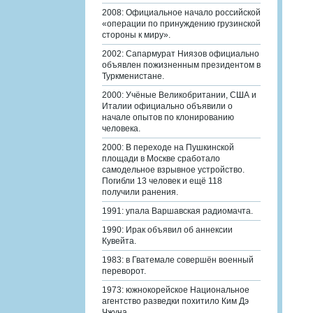
2008: Официальное начало российской
«операции по принуждению грузинской
стороны к миру».
2002: Сапармурат Ниязов официально
объявлен пожизненным президентом в
Туркменистане.
2000: Учёные Великобритании, США и
Италии официально объявили о
начале опытов по клонированию
человека.
2000: В переходе на Пушкинской
площади в Москве сработало
самодельное взрывное устройство.
Погибли 13 человек и ещё 118
получили ранения.
1991: упала Варшавская радиомачта.
1990: Ирак объявил об аннексии
Кувейта.
1983: в Гватемале совершён военный
переворот.
1973: южнокорейское Национальное
агентство разведки похитило Ким Дэ
Чжуна.