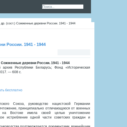
 др. (сост.) Сожженные деревни России. 1941 - 1944
и России. 1941 - 1944
.) Сожженные деревни России. 1941 - 1944
архив Республики Беларусь; Фонд «Историческая
017. — 608 с.
ать бесплатно
ского Союза, руководство нацистской Германии
ничтожение, принципиально отличающуюся от военных
а на Востоке имела своей целью уничтожение
кое истребление одной части советских граждан и
руководства подтверждается документами, важнейшим