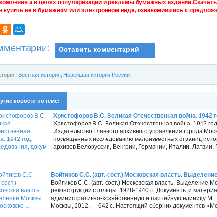
комления и в целях популяризации и рекламы бумажных изданий.Скачать 
е купить ее в бумажном или электронном виде, ознакомившись с предложе
мментарии:
Оставить комментарий
егория:
Военная история
,
Новейшая история России
угие новости по теме:
Христофоров В.С. Великая Отечественная война. 1942 го
Христофоров В.С. Великая Отечественная война. 1942 год
Издательство Главного архивного управления города Моск
посвящённых исследованию малоизвестных страниц истор
архивов Белоруссии, Венгрии, Германии, Италии, Латвии, 
Войтиков С.С. (авт.-сост.) Московская власть. Выделение
Войтиков С.С. (авт.-сост.) Московская власть. Выделение 
реконструкции столицы. 1928-1940 гг. Документы и матери
административно-хозяйственную и партийную единицу М.: 
Москвы, 2012. — 642 с. Настоящий сборник документов «Мо