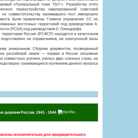
ваемый «Генеральный план “Ост”». Разработка этого
еского переустройства оккупированной советской
 по совместительству занимавшего пост имперского
кумента были привлечены Главное управление СС по
рованных восточных территорий под руководством А.
сности (РСХА) под руководством О. Олендорфа.
а территории России (РСФСР) находится в зачаточном
 подготовлено ни справочников, ни электронной базы
щему уникальным. Сборник документов, посвященный
на российской земле — первая в России объемная
а совместных усилиях ученых двух союзных стран, на
 плодотворно занимающихся изучением данного вопроса
ые деревни России. 1941 - 1944
авлены исключительно для предварительного