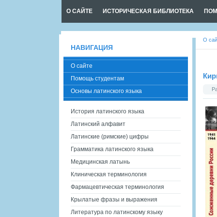
О САЙТЕ
ИСТОРИЧЕСКАЯ БИБЛИОТЕКА
ПОМ
О са
НАВИГАЦИЯ
О сайте
Кир
Помощь студентам
Р
Основы латинского языка
История латинского языка
Латинский алфавит
Латинские (римские) цифры
Грамматика латинского языка
Медицинская латынь
Клиническая терминология
Фармацевтическая терминология
Крылатые фразы и выражения
Литература по латинскому языку