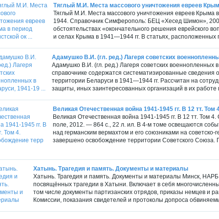
Тяглый М.И. Места массового уничтожения евреев Крыма 
Тяглый М.И. Места массового уничтожения евреев Крыма в
1944. Справочник Симферополь: БЕЦ «Хесед Шимон», 2005
обстоятельствах «окончательного решения еврейского во
и селах Крыма в 1941—1944 гг. В статьях, расположенных 
Адамушко В.И. (гл. ред.) Лагеря советских военнопленных
Адамушко В.И. (гл. ред.) Лагеря советских военнопленных в
справочнике содержатся систематизированные сведения о
территории Беларуси в 1941—1944 гг. Рассчитан на сотру
защиты, иных заинтересованных организаций в их работе п
Великая Отечественная война 1941-1945 гг. В 12 тт. Том 4
Великая Отечественная война 1941-1945 гг. В 12 тт. Том 4
поле, 2012. — 864 с., 22 л. ил. В 4-м томе освещаются со
над германским вермахтом и его союзниками на советско-
завершено освобождение территории Советского Союза. П
Хатынь. Трагедия и память. Документы и материалы
Хатынь. Трагедия и память. Документы и материалы Минск, НАРБ, 
посвящённых трагедии в Хатыни. Включает в себя многочисленные
том числе документы партизанских отрядов, приказы немцев и р
Комиссии, показания свидетелей и протоколы допроса обвиняемых