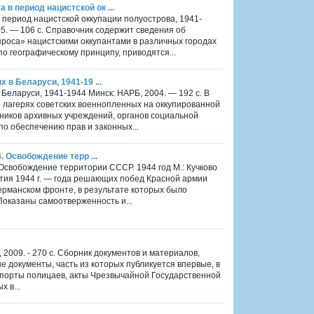
в период нацистской ок ...
 период нацистской оккупации полуострова, 1941-
. — 106 с. Справочник содержит сведения об
проса» нацистскими оккупантами в различных городах
по географическому принципу, приводятся...
 в Беларуси, 1941-19 ...
 Беларуси, 1941-1944 Минск: НАРБ, 2004. — 192 с. В
 лагерях советских военнопленных на оккупированной
дников архивных учреждений, органов социальной
о обеспечению прав и законных...
. Освобождение терр ...
. Освобождение территории СССР. 1944 год М.: Кучково
бытия 1944 г. — года решающих побед Красной армии
германском фронте, в результате которых было
оказаны самоотверженность и...
2009. - 270 с. Сборник документов и материалов,
 документы, часть из которых публикуется впервые, в
апорты полицаев, акты Чрезвычайной Государственной
 в...