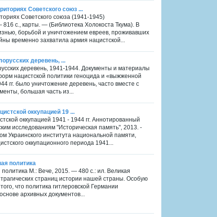
иториях Советского союз ...
ториях Советского союза (1941-1945)
 816 с., карты. — (Библиотека Холокоста Ткума). В
изнью, борьбой и уничтожением евреев, проживавших
йны временно захватила армия нацистской...
лорусских деревень, ...
лорусских деревень, 1941-1944. Документы и материалы
 форм нацистской политики геноцида и «выжженной
4 гг. было уничтожение деревень, часто вместе с
енты, большая часть из...
истской оккупацией 19 ...
стской оккупацией 1941 - 1944 гг. Аннотированный
ким исследованиям "Историческая память", 2013. -
вом Украинского института национальной памяти,
стского оккупационного периода 1941...
ная политика
олитика М.: Вече, 2015. — 480 с.: ил. Великая
х трагических страниц истории нашей страны. Особую
того, что политика гитлеровской Германии
основе архивных документов...