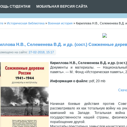
ОЩЬ СТУДЕНТАМ
МОБИЛЬНАЯ ВЕРСИЯ САЙТА
йте
»
Историческая библиотека
»
Военная история
» Кириллова Н.В., Селеменева В.Д. и
иллова Н.В., Селеменева В.Д. и др. (сост.) Сожженные деревн
азмещено на сайте:
27-02-2018, 15:17
Кириллова Н.В., Селеменева В.Д. и др. (сост
Документы и материалы. — Национальный 
память». — М.: Фонд «Историческая память», 2
Информация о файле:
pdf, 20 mb
Скач
Начиная боевые действия против Совет
рассматривало их как тотальную войну на у
кампаний на Западе. Тотальная войн
государственности нашей страны, физичес
порабощение другой.
Масштабы преступных замыслов нацистского 