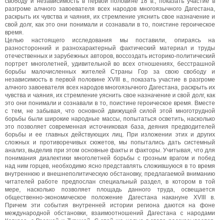
свободу и независимость в первой половине 18 в., показать участие в
разгроме алчного завоевателя всех народов многоязычного Дагестана,
раскрыть их чувства и чаяния, их стремление уяснить свое назначение и
свой долг, как это они понимали и сознавали в то, поистине героическое
время.
Целью настоящего исследования мы поставили, опираясь на
разносторонний и разнохарактерный фактический материал и труды
отечественных и зарубежных авторов, воссоздать историко-политический
портрет многолетней, удивительной во всех отношениях, бесстрашной
борьбы малочисленных жителей Страны Гор за свою свободу и
независимость в первой половине ХVIII в., показать участие в разгроме
алчного завоевателя всех народов многоязычного Дагестана, раскрыть их
чувства и чаяния, их стремление уяснить свое назначение и свой долг, как
это они понимали и сознавали в то, поистине героическое время. Вместе
с тем, не забывая, что основной движущей силой этой многотрудной
борьбы были широкие народные массы, попытаться осветить, насколько
это позволяет современная источниковая база, деяния предводителей
борьбы и ее главных действующих лиц. При изложении этих и других
сложных и противоречивых сюжетов, мы попытались дать системный
анализ, выделив при этом основные факты и факторы. Учитывая, что для
понимания диалектики многолетней борьбы с грозным врагом и побед
над ним горцев, необходимо ясно представлять сложившуюся в то время
внутреннюю и внешнеполитическую обстановку, предлагаемой вниманию
читателей работе предпослан специальный раздел, в котором в той
мере, насколько позволяет площадь данного труда, освещается
общественно-экономическое положение Дагестана накануне ХVIII в.
Причем эти события внутренней истории региона даются на фоне
международной обстановки, взаимоотношений Дагестана с народами