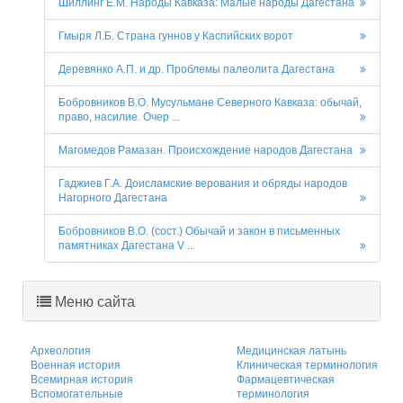
Шиллинг Е.М. Народы Кавказа: Малые народы Дагестана
Гмыря Л.Б. Страна гуннов у Каспийских ворот
Деревянко А.П. и др. Проблемы палеолита Дагестана
Бобровников В.О. Мусульмане Северного Кавказа: обычай,
право, насилие. Очер ...
Магомедов Рамазан. Происхождение народов Дагестана
Гаджиев Г.А. Доисламские верования и обряды народов
Нагорного Дагестана
Бобровников В.О. (сост.) Обычай и закон в письменных
памятниках Дагестана V ...
Меню сайта
Археология
Медицинская латынь
Военная история
Клиническая терминология
Всемирная история
Фармацевтическая
Вспомогательные
терминология