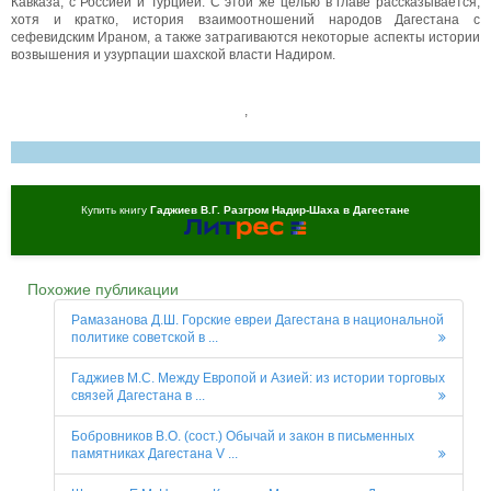
Кавказа, с Россией и Турцией. С этой же целью в главе рассказывается,
хотя и кратко, история взаимоотношений народов Дагестана с
сефевидским Ираном, а также затрагиваются некоторые аспекты истории
возвышения и узурпации шахской власти Надиром.
,
Купить книгу
Гаджиев В.Г. Разгром Надир-Шаха в Дагестане
Похожие публикации
Рамазанова Д.Ш. Горские евреи Дагестана в национальной
политике советской в ...
Гаджиев М.С. Между Европой и Азией: из истории торговых
связей Дагестана в ...
Бобровников В.О. (сост.) Обычай и закон в письменных
памятниках Дагестана V ...