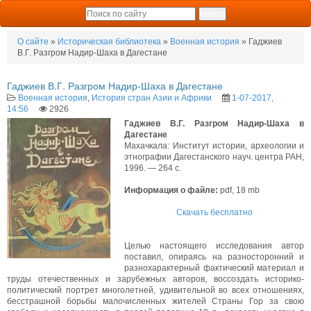
О сайте
»
Историческая библиотека
»
Военная история
» Гаджиев
В.Г. Разгром Надир-Шаха в Дагестане
Гаджиев В.Г. Разгром Надир-Шаха в Дагестане
Военная история
,
История стран Азии и Африки
1-07-2017,
14:56
2926
Гаджиев В.Г. Разгром Надир-Шаха в
Дагестане
Махачкала: Институт истории, археологии и
этнографии Дагестанского науч. центра РАН,
1996. — 264 с.
Информация о файле:
pdf, 18 mb
Скачать бесплатно
Целью настоящего исследования автор
поставил, опираясь на разносторонний и
разнохарактерный фактический материал и
труды отечественных и зарубежных авторов, воссоздать историко-
политический портрет многолетней, удивительной во всех отношениях,
бесстрашной борьбы малочисленных жителей Страны Гор за свою