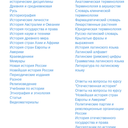
исторические дисциплины
Анатомическая терминология
Древняя и средневековая
Терминология в акушерстве
Русь
Словарь клинической
Историография
терминологии
Исторические личности
Фармацевтический словарь
История Австралии и Океании
Лекарственные растения
История государства и права
Юридическая терминология
История науки и техники
Русско-латинский словарь
История древнего мира
Крылатые фразы и
История стран Азии и Африки
выражения
История стран Европы и
История латинского языка
Америки
Латинский алфавит
Краеведениеи
Латинские (римские) цифры
Мемуары
Грамматика латинского языка
Новая история России
Литература по латинскому
Новейшая история России
языку
Периодические издания
Разное
Ответы на вопросы по курсу
Религиоведение
"Отечественная история"
Учебники по истории
Ответы на вопросы по курсу
Этнография и этнология
"Новейшая история стран
Статьи
Европы и Америки"
Видеоматериалы
Политические партии и
революционные организации
России
История отечественного
государства и права
Диссертации по истории