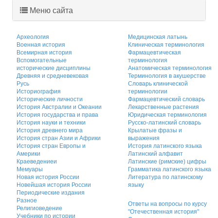
Меню сайта
Археология
Медицинская латынь
Военная история
Клиническая терминология
Всемирная история
Фармацевтическая
Вспомогательные
терминология
исторические дисциплины
Анатомическая терминология
Древняя и средневековая
Терминология в акушерстве
Русь
Словарь клинической
Историография
терминологии
Исторические личности
Фармацевтический словарь
История Австралии и Океании
Лекарственные растения
История государства и права
Юридическая терминология
История науки и техники
Русско-латинский словарь
История древнего мира
Крылатые фразы и
История стран Азии и Африки
выражения
История стран Европы и
История латинского языка
Америки
Латинский алфавит
Краеведениеи
Латинские (римские) цифры
Мемуары
Грамматика латинского языка
Новая история России
Литература по латинскому
Новейшая история России
языку
Периодические издания
Разное
Ответы на вопросы по курсу
Религиоведение
"Отечественная история"
Учебники по истории