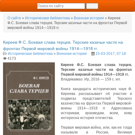
О сайте
»
Историческая библиотека
»
Военная история
» Киреев
Ф.С. Боевая слава терцев. Терские казачьи части на фронтах Первой
мировой войны 1914—1918 гг.
Киреев Ф.С. Боевая слава терцев. Терские казачьи части на
фронтах Первой мировой войны 1914—1918 гг.
Историческая библиотека
»
Военная история
15-03-2017, 07:18
4173
Киреев Ф.С. Боевая слава терцев.
Терские казачьи части на фронтах
Первой мировой войны 1914—1918 гг.
Владикавказ: Ир, 2016 — 159 с. ил.
Книга кандидата исторических наук Ф.
Киреева рассказывает об участии и
подвигах представителей Терского
казачества на фронтах Первой мировой-
воины 1914—1918 гг. Адресована
историкам, краеведам, всем, кому
интересна история отечества.
Первая мировая война, или, как ее тогда
называли в России, Великая