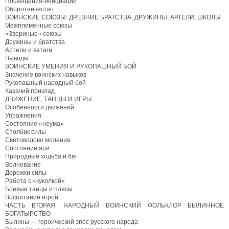
Посвящения-инициации
Оборотничество
ВОИНСКИЕ СОЮЗЫ: ДРЕВНИЕ БРАТСТВА, ДРУЖИНЫ, АРТЕЛИ, ШКОЛЫ
Межплеменные союзы
«Звериные» союзы
Дружины и братства
Артели и ватаги
Выводы
ВОИНСКИЕ УМЕНИЯ И РУКОПАШНЫЙ БОЙ
Значение воинских навыков
Рукопашный народный бой
Казачий приклад
ДВИЖЕНИЕ, ТАНЦЫ И ИГРЫ
Особенности движений
Упражнения
Состояние «неума»
Столбик силы
Световидово моление
Состояние яри
Природные ходьба и бег
Волнование
Дорожки силы
Работа с «куколкой»
Боевые танцы и плясы
Воспитание игрой
ЧАСТЬ ВТОРАЯ. НАРОДНЫЙ ВОИНСКИЙ ФОЛЬКЛОР БЫЛИННОЕ
БОГАТЫРСТВО
Былины — героический эпос русского народа