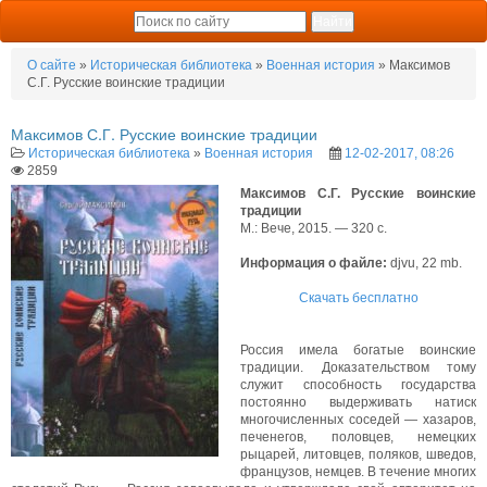
О сайте
»
Историческая библиотека
»
Военная история
» Максимов
С.Г. Русские воинские традиции
Максимов С.Г. Русские воинские традиции
Историческая библиотека
»
Военная история
12-02-2017, 08:26
2859
Максимов С.Г. Русские воинские
традиции
М.: Вече, 2015. — 320 с.
Информация о файле:
djvu, 22 mb.
Скачать бесплатно
Россия имела богатые воинские
традиции. Доказательством тому
служит способность государства
постоянно выдерживать натиск
многочисленных соседей — хазаров,
печенегов, половцев, немецких
рыцарей, литовцев, поляков, шведов,
французов, немцев. В течение многих