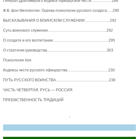
Генерал Драгомиров о кодексе офицерской чести......................286
Ф.В. фон Меллентин. Оценка психологии русского солдата......290
ВЫСКАЗЫВАНИЯ О ВОИНСКОМ СЛУЖЕНИИ...........................292
Суть воинского служения...............................................................292
О солдате и его воспитании............................................................295
О стратегии руководства................................................................303
Психология боя
Кодексы чести русского офицерства............................................230
ПУТЬ РУССКОГО ВОИНСТВА.........................................................238
ЧАСТЬ ЧЕТВЕРТАЯ. РУСЬ — РОССИЯ:
ПРЕЕМСТВЕННОСТЬ ТРАДИЦИЙ
,