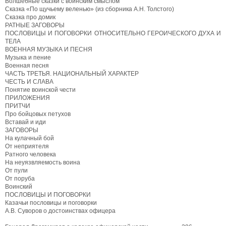
Волшебные сказки с воинским смыслом
Сказка «По щучьему веленью» (из сборника А.Н. Толстого)
Сказка про домик
РАТНЫЕ ЗАГОВОРЫ
ПОСЛОВИЦЫ И ПОГОВОРКИ ОТНОСИТЕЛЬНО ГЕРОИЧЕСКОГО ДУХА И
ТЕЛА
ВОЕННАЯ МУЗЫКА И ПЕСНЯ
Музыка и пение
Военная песня
ЧАСТЬ ТРЕТЬЯ. НАЦИОНАЛЬНЫЙ ХАРАКТЕР
ЧЕСТЬ И СЛАВА
Понятие воинской чести
ПРИЛОЖЕНИЯ
ПРИТЧИ
Про бойцовых петухов
Вставай и иди
ЗАГОВОРЫ
На кулачный бой
От неприятеля
Ратного человека
На неуязвляемость воина
От пули
От поруба
Воинский
ПОСЛОВИЦЫ И ПОГОВОРКИ
Казачьи пословицы и поговорки
A.B. Суворов о достоинствах офицера