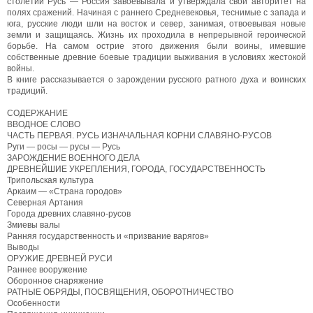
столетий Русь — Россия завоевывала и утверждала свой авторитет на
полях сражений. Начиная с раннего Средневековья, теснимые с запада и
юга, русские люди шли на восток и север, занимая, отвоевывая новые
земли и защищаясь. Жизнь их проходила в непрерывной героической
борьбе. На самом острие этого движения были воины, имевшие
собственные древние боевые традиции выживания в условиях жестокой
войны.
В книге рассказывается о зарождении русского ратного духа и воинских
традиций.
СОДЕРЖАНИЕ
ВВОДНОЕ СЛОВО
ЧАСТЬ ПЕРВАЯ. РУСЬ ИЗНАЧАЛЬНАЯ КОРНИ СЛАВЯНО-РУСОВ
Руги — росы — русы — Русь
ЗАРОЖДЕНИЕ ВОЕННОГО ДЕЛА
ДРЕВНЕЙШИЕ УКРЕПЛЕНИЯ, ГОРОДА, ГОСУДАРСТВЕННОСТЬ
Трипольская культура
Аркаим — «Страна городов»
Северная Артания
Города древних славяно-русов
Змиевы валы
Ранняя государственность и «призвание варягов»
Выводы
ОРУЖИЕ ДРЕВНЕЙ РУСИ
Раннее вооружение
Оборонное снаряжение
РАТНЫЕ ОБРЯДЫ, ПОСВЯЩЕНИЯ, ОБОРОТНИЧЕСТВО
Особенности