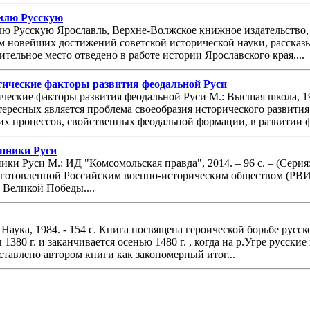
емлю Русскую
лю Русскую Ярославль, Верхне-Волжское книжное издательство, 1
м новейших достижений советской исторической науки, рассказ
ительное место отведено в работе истории Ярославского края,...
ические факторы развития феодальной Руси
ческие факторы развития феодальной Руси М.: Высшая школа, 1
ересных является проблема своеобразия исторического развити
х процессов, свойственных феодальной формации, в развитии фе
упники Руси
ики Руси М.: ИД "Комсомольская правда", 2014. – 96 с. – (Сери
дготовленной Российским военно-историческим обществом (РВИ
Великой Победы....
Наука, 1984. - 154 с. Книга посвящена героической борьбе русс
 1380 г. и заканчивается осенью 1480 г. , когда на р.Угре русс
тавлено автором книги как закономерный итог...