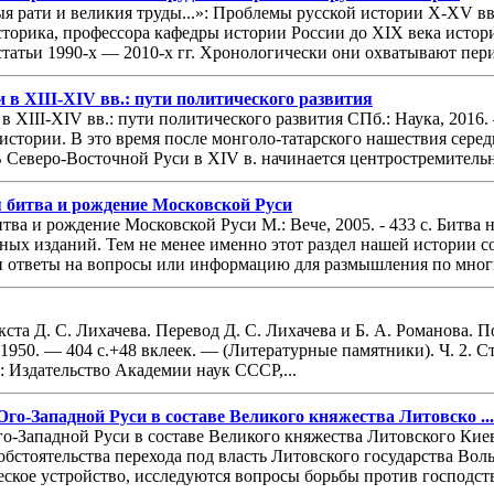
я рати и великия труды...»: Проблемы русской истории X-XV вв
сторика, профессора кафедры истории России до XIX века истор
татьи 1990-х — 2010-х гг. Хронологически они охватывают пери
и в XIII-XIV вв.: пути политического развития
 в XIII-XIV вв.: пути политического развития СПб.: Наука, 201
истории. В это время после монголо-татарского нашествия серед
В Северо-Восточной Руси в XIV в. начинается центростремительн
 битва и рождение Московской Руси
ва и рождение Московской Руси М.: Вече, 2005. - 433 с. Битва н
ных изданий. Тем не менее именно этот раздел нашей истории с
и ответы на вопросы или информацию для размышления по мног
екста Д. С. Лихачева. Перевод Д. С. Лихачева и Б. А. Романова. 
50. — 404 с.+48 вклеек. — (Литературные памятники). Ч. 2. Стат
: Издательство Академии наук СССР,...
о-Западной Руси в составе Великого княжества Литовско ...
-Западной Руси в составе Великого княжества Литовского Киев:
обстоятельства перехода под власть Литовского государства Вол
ское устройство, исследуются вопросы борьбы против господств