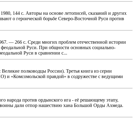
980, 144 с. Авторы на основе летописей, сказаний и других
ывают о героической борьбе Северо-Восточной Руси против
967. — 266 с. Среди многих проблем отечественной истории
я феодальной Руси. При общности основных социально-
одальной Руси в сравнении с...
я: Великие полководцы России). Третья книга из серии
О) и «Комсомольской правдой» в содружестве с ведущими
кого народа против ордынского ига - её решающему этапу,
кие воины дали отпор нашествию хана Большой Орды Ахмеда.