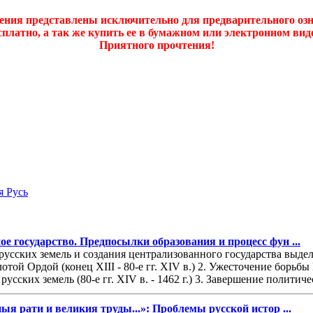
дения представлены исключительно для предварительного оз
платно, а так же купить ее в бумажном или электронном ви
Приятного прочтения!
я Русь
ое государство. Предпосылки образования и процесс фун ...
русских земель и создания централизованного государства выде
отой Ордой (конец XIII - 80-е гг. XIV в.) 2. Ужесточение борьб
усских земель (80-е гг. XIV в. - 1462 г.) 3. Завершение политиче
ыя рати и великия труды...»: Проблемы русской истор ...