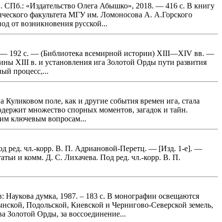
. СПб.: «Издательство Олега Абышко», 2018. — 416 с. В книгу
ического факультета МГУ им. Ломоносова А. А.Горского
од от возникновения русской...
6. — 192 с. — (Библиотека всемирной истории) XIII—XIV вв. —
ины XIII в. и установления ига Золотой Орды пути развития
ый процесс,...
а Куликовом поле, как и другие события времен ига, стала
одержит множество спорных моментов, загадок и тайн.
им ключевым вопросам...
Под ред. чл.-корр. В. П. Адриановой-Перетц. — [Изд. 1-е]. —
ьи и комм. Д. С. Лихачева. Под ред. чл.-корр. В. П.
 Наукова думка, 1987. – 183 с. В монографии освещаются
ынской, Подольской, Киевской и Чернигово-Северской земель,
а Золотой Орды, за воссоединение...