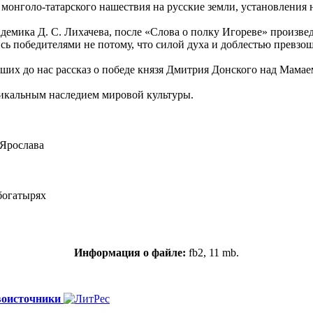
нголо-татарского нашествия на русские земли, установления н
демика Д. С. Лихачева, после «Слова о полку Игореве» произве
ь победителями не потому, что силой духа и доблестью превзошл
их до нас рассказ о победе князя Дмитрия Донского над Мамае
никальным наследием мировой культуры.
 Ярослава
 богатырях
Информация о файле:
fb2, 11 mb.
воисточники