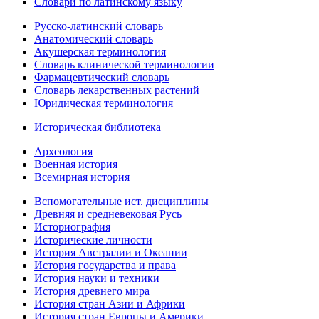
Словари по латинскому языку
Русско-латинский словарь
Анатомический словарь
Акушерская терминология
Словарь клинической терминологии
Фармацевтический словарь
Словарь лекарственных растений
Юридическая терминология
Историческая библиотека
Археология
Военная история
Всемирная история
Вспомогательные ист. дисциплины
Древняя и средневековая Русь
Историография
Исторические личности
История Австралии и Океании
История государства и права
История науки и техники
История древнего мира
История стран Азии и Африки
История стран Европы и Америки