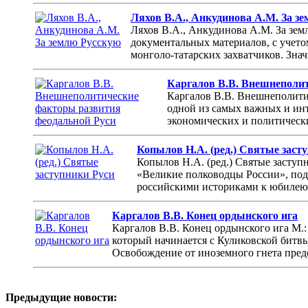
Ляхов В.А., Анкудинова А.М. За з
Ляхов В.А., Анкудинова А.М. За зем
документальных материалов, с учето
монголо-татарских захватчиков. Знач
Каргалов В.В. Внешнеполит
Каргалов В.В. Внешнеполити
одной из самых важных и инт
экономических и политически
Копылов Н.А. (ред.) Святые заст
Копылов Н.А. (ред.) Святые заступн
«Великие полководцы России», по
российскими историками к юбилею 
Каргалов В.В. Конец ордынского ига
Каргалов В.В. Конец ордынского ига М.: 
который начинается с Куликовской битвы
Освобождение от иноземного гнета предс
Предыдущие новости: