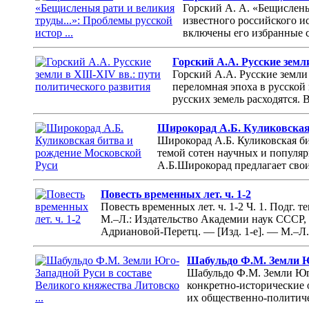
Горский А. А. «Бещислены
известного российского и
включены его избранные с
Горский А.А. Русские земл
Горский А.А. Русские земли
переломная эпоха в русской 
русских земель расходятся. 
Широкорад А.Б. Куликовская
Широкорад А.Б. Куликовская бит
темой сотен научных и популяр
А.Б.Широкорад предлагает сво
Повесть временных лет. ч. 1-2
Повесть временных лет. ч. 1-2 Ч. 1. Подг. т
М.–Л.: Издательство Академии наук СССР, 19
Адриановой-Перетц. — [Изд. 1-е]. — М.–Л.
Шабульдо Ф.М. Земли Юг
Шабульдо Ф.М. Земли Юго
конкретно-исторические 
их общественно-политиче