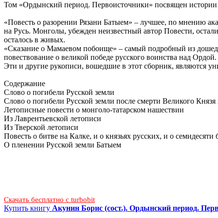
Том «Ордынский период. Первоисточники» посвящен истории мо
«Повесть о разорении Рязани Батыем» – лучшее, по мнению ака
на Русь. Монголы, убежден неизвестный автор Повести, осталис
осталось в живых.
«Сказание о Мамаевом побоище» – самый подробный из дошедш
повествование о великой победе русского воинства над Ордой.
Эти и другие рукописи, вошедшие в этот сборник, являются у
Содержание
Слово о погибели Русской земли
Слово о погибели Русской земли после смерти Великого Князя
Летописные повести о монголо-татарском нашествии
Из Лаврентьевской летописи
Из Тверской летописи
Повесть о битве на Калке, и о князьях русских, и о семидесяти
О пленении Русской земли Батыем
Скачать бесплатно c turbobit
Купить книгу
Акунин Борис (сост.). Ордынский период. Пер