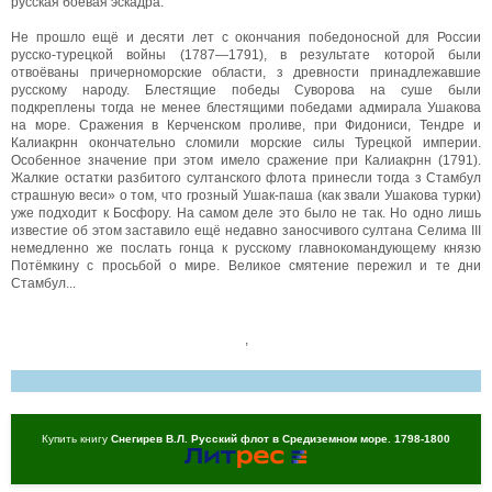
русская боевая эскадра.
Не прошло ещё и десяти лет с окончания победоносной для России
русско-турецкой войны (1787—1791), в результате которой были
отвоёваны причерноморские области, з древности принадлежавшие
русскому народу. Блестящие победы Суворова на суше были
подкреплены тогда не менее блестящими победами адмирала Ушакова
на море. Сражения в Керченском проливе, при Фидониси, Тендре и
Калиакрнн окончательно сломили морские силы Турецкой империи.
Особенное значение при этом имело сражение при Калиакрнн (1791).
Жалкие остатки разбитого султанского флота принесли тогда з Стамбул
страшную веси» о том, что грозный Ушак-паша (как звали Ушакова турки)
уже подходит к Босфору. На самом деле это было не так. Но одно лишь
известие об этом заставило ещё недавно заносчивого султана Селима III
немедленно же послать гонца к русскому главнокомандующему князю
Потёмкину с просьбой о мире. Великое смятение пережил и те дни
Стамбул...
,
Купить книгу
Снегирев В.Л. Русский флот в Средиземном море. 1798-1800