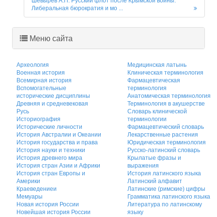
Шевырёв А.П. Русский флот после Крымской войны:
Либеральная бюрократия и мо ...
Меню сайта
Археология
Медицинская латынь
Военная история
Клиническая терминология
Всемирная история
Фармацевтическая
Вспомогательные
терминология
исторические дисциплины
Анатомическая терминология
Древняя и средневековая
Терминология в акушерстве
Русь
Словарь клинической
Историография
терминологии
Исторические личности
Фармацевтический словарь
История Австралии и Океании
Лекарственные растения
История государства и права
Юридическая терминология
История науки и техники
Русско-латинский словарь
История древнего мира
Крылатые фразы и
История стран Азии и Африки
выражения
История стран Европы и
История латинского языка
Америки
Латинский алфавит
Краеведениеи
Латинские (римские) цифры
Мемуары
Грамматика латинского языка
Новая история России
Литература по латинскому
Новейшая история России
языку