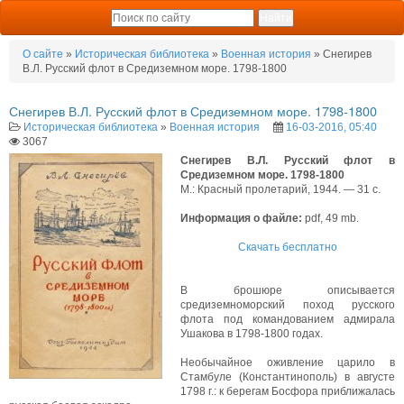
О сайте
»
Историческая библиотека
»
Военная история
» Снегирев
В.Л. Русский флот в Средиземном море. 1798-1800
Снегирев В.Л. Русский флот в Средиземном море. 1798-1800
Историческая библиотека
»
Военная история
16-03-2016, 05:40
3067
Снегирев В.Л. Русский флот в
Средиземном море. 1798-1800
М.: Красный пролетарий, 1944. — 31 с.
Информация о файле:
pdf, 49 mb.
Скачать бесплатно
В брошюре описывается
средиземноморский поход русского
флота под командованием адмирала
Ушакова в 1798-1800 годах.
Необычайное оживление царило в
Стамбуле (Константинополь) в августе
1798 г.: к берегам Босфора приближалась