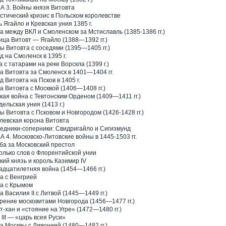
А 3. Войны князя Витовта
стический кризис в Польском королевстве
ь Ягайло и Кревская уния 1385 г.
а между ВКЛ и Смоленском за Мстиславль (1385-1386 гг.)
ица Витовт — Ягайло (1388—1392 гг.)
ы Витовта с соседями (1395—1405 гг.)
д на Смоленск в 1395 г.
а с татарами на реке Ворскла (1399 г.)
а Витовта за Смоленск в 1401—1404 гг.
д Витовта на Псков в 1405 г.
а Витовта с Москвой (1406—1408 гг.)
кая война с Тевтонским Орденом (1409—1411 гг.)
дельская уния (1413 г.)
ы Витовта с Псковом и Новгородом (1426-1428 гг.)
левская корона Витовта
едники-соперники: Свидригайло и Сигизмунд
А 4. Московско-Литовские войны в 1445-1503 гг.
ба за Московский престол
олько слов о Флорентийской унии
кий князь и король Казимир IV
адцатилетняя война (1454—1466 гг.)
а с Венгрией
а с Крымом
а Василия II с Литвой (1445—1449 гг.)
рение московитами Новгорода (1456—1477 гг.)
т-хан и «стояние на Угре» (1472—1480 гг.)
 III — «царь всея Руси»
а Москвы с Ливонией (1480—1482 гг.)