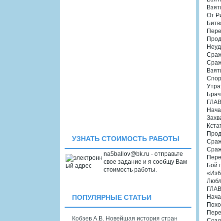
Взят
От Р
Битв
Пере
Прод
Неуд
Сраж
Сраж
Взят
Спор
Утра
Брач
ГЛАВ
Нача
Захв
Кста
Прод
УЗНАТЬ СТОИМОСТЬ РАБОТЫ
Сраж
Сраж
na5ballov@bk.ru - отправьте
Пере
свое задание и я сообщу Вам
Бой 
стоимость работы.
«Изб
Любл
ГЛАВ
Нача
ПОПУЛЯРНЫЕ СТАТЬИ
Похо
Пере
Кобзев А.В. Новейшая история стран
Созд