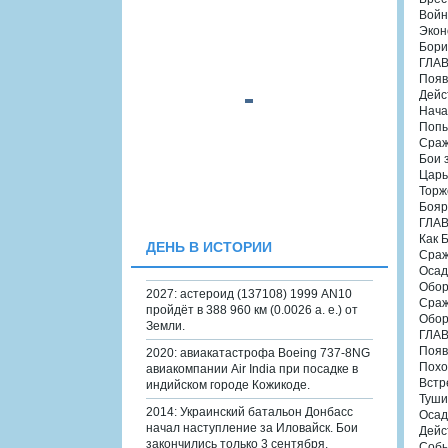
Войн
Экон
Бори
ГЛАВ
Появ
Дейс
Нача
Попы
Сраж
Бои 
Царь
Торж
Бояр
ГЛАВ
Как 
ДЕНЬ В ИСТОРИИ
Сраж
Осад
Обор
2027: астероид (137108) 1999 AN10
Сраж
пройдёт в 388 960 км (0.0026 а. е.) от
Обор
Земли.
ГЛАВ
Появ
2020: авиакатастрофа Boeing 737-8NG
Похо
авиакомпании Air India при посадке в
Встр
индийском городе Кожикоде.
Туши
2014: Украинский батальон Донбасс
Осад
начал наступление за Иловайск. Бои
Дейс
закончились только 3 сентября.
Собы