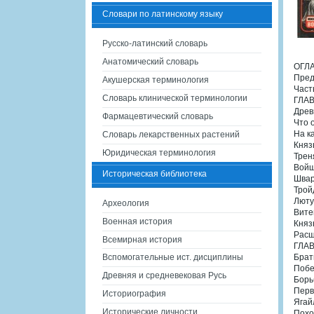
Словари по латинскому языку
Русско-латинский словарь
Анатомический словарь
ОГЛ
Пред
Акушерская терминология
Час
Словарь клинической терминологии
ГЛАВ
Древ
Фармацевтический словарь
Что 
На к
Словарь лекарственных растений
Княз
Юридическая терминология
Трен
Вой
Историческая библиотека
Шва
Трой
Люту
Археология
Вите
Военная история
Княз
Расш
Всемирная история
ГЛАВ
Вспомогательные ист. дисциплины
Брат
Побе
Древняя и средневековая Русь
Борь
Перв
Историография
Ягай
Исторические личности
Похо