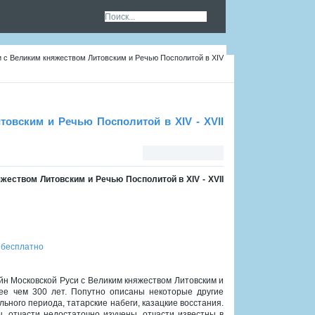
и с Великим княжеством Литовским и Речью Посполитой в XIV
овским и Речью Посполитой в XIV - XVII
жеством Литовским и Речью Посполитой в XIV - XVII
 бесплатно
н Московской Руси с Великим княжеством Литовским и
ее чем 300 лет. Попутно описаны некоторые другие
ного периода, татарские набеги, казацкие восстания.
, отчасти недостаточно изучены, отчасти известны в