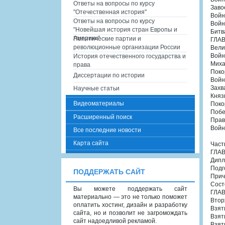
Ответы на вопросы по курсу
Заво
"Отечественная история"
Война
Ответы на вопросы по курсу
Войн
"Новейшая история стран Европы и
Битв
Америки"
Политические партии и
ГЛАВ
революционные организации России
Вели
Войн
История отечественного государства и
Миха
права
Поко
Диссертации по истории
Войн
Захв
Научные статьи
Княз
Видеоматериалы
Поко
Побе
Расширенный поиск
Прав
Войн
Все последние новости
Карта сайта
Част
ГЛАВ
Дипл
Подг
ПОДДЕРЖАТЬ САЙТ
Прич
Сост
Вы можете поддержать сайт
ГЛАВ
материально — это не только поможет
Втор
оплатить хостинг, дизайн и разработку
Взят
сайта, но и позволит не загромождать
Взят
сайт надоедливой рекламой.
Взят