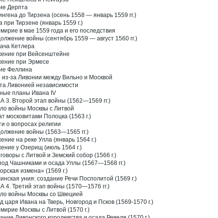
ие Дерпта
ингена до Тирзена (осень 1558 — январь 1559 гг.)
а при Тирзене (январь 1559 г.)
мирие в мае 1559 года и его последствия
олжение войны (сентябрь 1559 — август 1560 гг.)
ача Кетлера
ение при Вейсенштейне
ение при Эрмесе
ие Феллина
 из-за Ливонии между Вильно и Москвой
та Ливонией независимости
ные планы Ивана IV
А 3. Второй этап войны (1562—1569 гг.)
ло войны Москвы с Литвой
ат московитами Полоцка (1563 г.)
ти о вопросах религии
олжение войны (1563—1565 гг.)
ение на реке Улла (январь 1564 г.)
ение у Озерищ (июль 1564 г.)
говоры с Литвой и Земский собор (1566 г.)
под Чашниками и осада Уллы (1567—1568 гг.)
орская измена» (1569 г.)
инская уния: создание Речи Посполитой (1569 г.)
А 4. Третий этап войны (1570—1576 гг.)
ло войны Москвы со Швецией
д царя Ивана на Тверь, Новгород и Псков (1569-1570 г.)
мирие Москвы с Литвой (1570 г.)
ание Ливонского королевства и осада Ревеля (1570 г.)