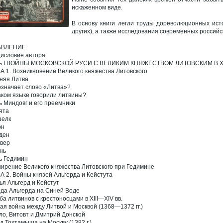
искаженном виде.
В основу книги легли труды дореволюционных ист
других), а также исследования современных российс
АВЛЕНИЕ
исловие автора
ть I ВОЙНЫ МОСКОВСКОЙ РУСИ С ВЕЛИКИМ КНЯЖЕСТВОМ ЛИТОВСКИМ В X
А 1. Возникновение Великого княжества Литовского
няя Литва
означает слово «Литва»?
аком языке говорили литвины?
ь Миндовг и его преемники
ята
шелк
рн
ден
вер
нь
ь Гедимин
ирение Великого княжества Литовского при Гедимине
А 2. Войны князей Альгерда и Кейстута
ья Альгерд и Кейстут
да Альгерда на Синей Воде
ба литвинов с крестоносцами в XIII—XIV вв.
ая война между Литвой и Москвой (1368—1372 гг.)
ло, Витовт и Дмитрий Донской
д Тохтамыша на Москву (1382 г.)