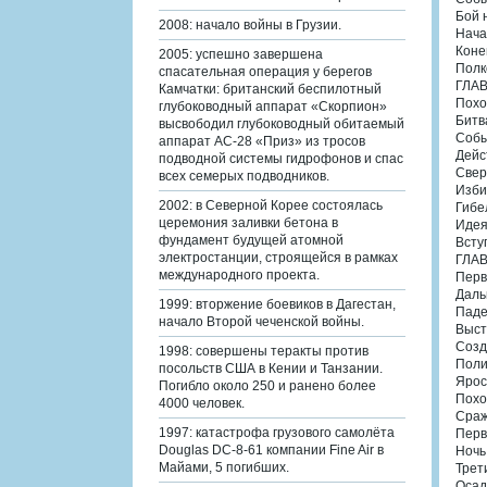
Бой 
2008: начало войны в Грузии.
Нача
Коне
2005: успешно завершена
Полк
спасательная операция у берегов
ГЛАВ
Камчатки: британский беспилотный
Похо
глубоководный аппарат «Скорпион»
Битв
высвободил глубоководный обитаемый
Собы
аппарат АС-28 «Приз» из тросов
Дейс
подводной системы гидрофонов и спас
Свер
всех семерых подводников.
Изби
2002: в Северной Корее состоялась
Гибел
церемония заливки бетона в
Идея
фундамент будущей атомной
Всту
электростанции, строящейся в рамках
ГЛАВ
международного проекта.
Перв
Даль
1999: вторжение боевиков в Дагестан,
Паде
начало Второй чеченской войны.
Выст
Созд
1998: совершены теракты против
Поли
посольств США в Кении и Танзании.
Ярос
Погибло около 250 и ранено более
Похо
4000 человек.
Сраж
1997: катастрофа грузового самолёта
Перв
Douglas DC-8-61 компании Fine Air в
Ночь
Майами, 5 погибших.
Трет
Осад