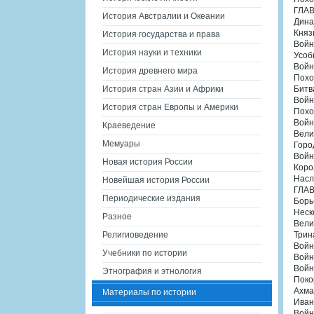
ГЛАВ
История Австралии и Океании
Дина
Княз
История государства и права
Войн
История науки и техники
Усоб
Войн
История древнего мира
Похо
История стран Азии и Африки
Битв
Войн
История стран Европы и Америки
Похо
Войн
Краеведение
Вели
Мемуары
Горо
Войн
Новая история России
Коро
Насл
Новейшая история России
ГЛАВ
Периодические издания
Борь
Неск
Разное
Вели
Религиоведение
Трин
Войн
Учебники по истории
Войн
Войн
Этнография и этнология
Поко
Ахма
Материалы по истории
Иван
Войн