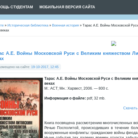
ОЩЬ СТУДЕНТАМ
МОБИЛЬНАЯ ВЕРСИЯ САЙТА
йте
»
Историческая библиотека
»
Военная история
» Тарас А.Е. Войны Московской Рус
I веках
ас А.Е. Войны Московской Руси с Великим княжеством Лит
ах
азмещено на сайте:
19-10-2017, 12:45
Тарас А.Е. Войны Московской Руси с Великим кня
веках
М.: АСТ; Мн.: Харвест, 2006. — 800 с.
Информация о файле:
pdf, 32 mb.
Скачать
Книга посвящена рассмотрению многочисленных вой
Речью Посполитой, происходивших в течение бол
вооруженные конфликты: гражданские войны феодаль
Ныне события тех далеких времен отчасти забыты