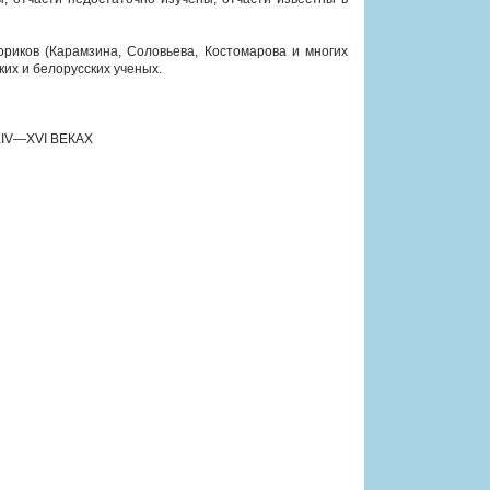
ориков (Карамзина, Соловьева, Костомарова и многих
ких и белорусских ученых.
IV—XVI ВЕКАХ