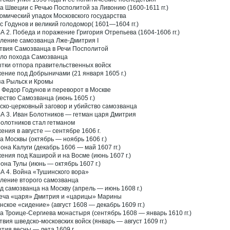
а Швеции с Речью Посполитой за Ливонию (1600-1611 гг.)
омический упадок Московского государства
с Годунов и великий голодомор( 1601—1604 гг.)
А 2. Победа и поражение Григория Отрепьева (1604-1606 гг.)
ление самозванца Лже-Дмитрия I
твия Самозванца в Речи Посполитой
ло похода Самозванца
тки отпора правительственных войск
ение под Добрыничами (21 января 1605 г.)
за Рыльск и Кромы
 Федор Годунов и переворот в Москве
ество Самозванца (июнь 1605 г.)
ско-церковный заговор и убийство самозванца
А 3. Иван Болотников — гетман царя Дмитрия
Болотников стал гетманом
ения в августе — сентябре 1606 г.
а Москвы (октябрь — ноябрь 1606 г.)
она Калуги (декабрь 1606 — май 1607 гг.)
ения под Каширой и на Восме (июнь 1607 г.)
она Тулы (июнь — октябрь 1607 г.)
А 4. Война «Тушинского вора»
ление второго самозванца
д самозванца на Москву (апрель — июнь 1608 г.)
еча «царя» Дмитрия и «царицы» Марины
нское «сидение» (август 1608 — декабрь 1609 гг.)
а Троице-Сергиева монастыря (сентябрь 1608 — январь 1610 гг.)
твия шведско-московских войск (январь — август 1609 гг.)
тия весны — лета 1609 г.