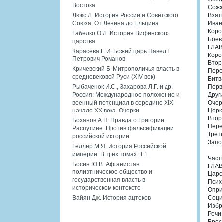
Востока
Сожж
Люкс Л. История России и Советского
Взят
Союза. От Ленина до Ельцина
Иван
Коро
Габелко О.Л. История Вифинского
Боев
царства
ГЛАВ
Карасева Е.И. Божий царь Павел I
Коро
Петрович Романов
Втор
Кричевский Б. Митрополичья власть в
Пере
средневековой Руси (XIV век)
Битв
Рыбаченок И.С., Захарова Л.Г. и др.
Перв
Россия: Международное положение и
Друг
военный потенциал в середине XIX -
Очер
начале XX века. Очерки
Церк
Втор
Боханов А.Н. Правда о Григории
Пере
Распутине. Против фальсификации
Трет
российской истории
Запо
Геллер М.Я. История Российской
империи. В трех томах. Т.1
Част
Босин Ю.В. Афганистан:
ГЛАВ
полиэтническое общество и
Царс
государственная власть в
Псих
историческом контексте
Опри
Вайян Дж. История ацтеков
Соци
Избр
Речи
Брес