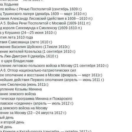
на Ходынке
ло войны с Речью Посполитой (сентябрь 1609 г.)
ц Тушинского лагеря (декабрь 1609 — март 1610 гг.)
овник Александр Лисовский (действия в 1608—1610 гг.)
А 5. Война Речи Посполитой с Москвой (1609-1611 гг.)
д короля Сигизмунда к Смоленску (1609-1610 гг.)
а у Клушино (24—25 июня 1610 г.)
тия лета 1610 года
твия Самозванца (лето 1610 г.)
жение Василия Шуйского (17июля 1610г.)
ение жителей Козельска (1 сентября 1610 г.)
ь Лже-Дмитрия II (декабрь 1610 г.)
 о царе Владиславе
пление литовско-польского войска в Москву (21 сентября 1610 г.)
А 6. Отпор национально-патриотических сил
ое ополчение и восстание в Москве (февраль — март 1611г.)
нейшие действия Первого ополчения (апрель — июнь 1611 г.)
ние Смоленска (июнь 1611г.)
упление Козьмы Минина
ание земского войска
тическая программа Минина и Пожарского
лавское «сидение» (апрель — июль 1612 г.)
д земского войска на Москву
ение за Москву (22—24 августа 1612 г.)
ый день
 и второй день
ий день
а Кремля и Китай-города (сентябрь — октябрь 1612 г.)