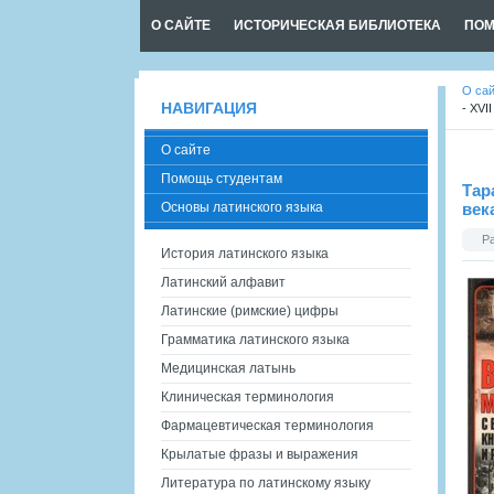
О САЙТЕ
ИСТОРИЧЕСКАЯ БИБЛИОТЕКА
ПОМ
О са
НАВИГАЦИЯ
- XVI
О сайте
Помощь студентам
Тар
Основы латинского языка
век
Р
История латинского языка
Латинский алфавит
Латинские (римские) цифры
Грамматика латинского языка
Медицинская латынь
Клиническая терминология
Фармацевтическая терминология
Крылатые фразы и выражения
Литература по латинскому языку