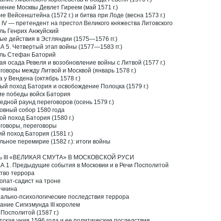
ение Москвы Девлет Гиреем (май 1571 г.)
ие Вейсенштейна (1572 г.) и битва при Лоде (весна 1573 г.)
 IV — претендент на престол Великого княжества Литовского
ль Генрих Анжуйский
ые действия в Эстляндии (1575—1576 гг.)
А 5. Четвертый этап войны (1577—1583 гг.)
ль Стефан Баторий
ая осада Ревеля и возобновление войны с Литвой (1577 г.)
говоры между Литвой и Москвой (январь 1578 г.)
а у Вендена (октябрь 1578 г.)
ый поход Батория и освобождение Полоцка (1579 г.)
ие победы войск Батория
едной раунд переговоров (осень 1579 г.)
овный собор 1580 года
ой поход Батория (1580 г.)
говоры, переговоры
ий поход Батория (1581 г.)
льное перемирие (1582 г.): итоги войны
ь III «ВЕЛИКАЯ СМУТА» В МОСКОВСКОЙ РУСИ
А 1. Предыдущие события в Московии и в Речи Посполитой
тво террора
опат-садист на троне
чнина
ально-психологические последствия террора
ание Сигизмунда III королем
 Посполитой (1587 г.)
тская уния 1596 года и ее политические последствия