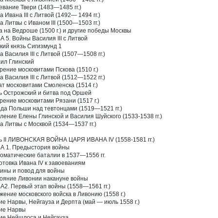
евание Твери (1483—1485 гг.)
 Ивана III с Литвой (1492— 1494 гг.)
а Литвы с Иваном III (1500—1503 гг.)
а на Ведроше (1500 г.) и другие победы Москвы
А 5. Войны Василия III с Литвой
кий князь Сигизмунд 1
а Василия III с Литвой (1507—1508 гг.)
ил Глинский
рение московитами Пскова (1510 г.)
а Василия III с Литвой (1512—1522 гг.)
ат московитами Смоленска (1514 г.)
ь Острожский и битва под Оршей
рение московитами Рязани (1517 г.)
да Польши над тевтонцами (1519—1521 гг.)
ление Елены Глинской и Василия Шуйского (1533-1538 гг.)
а Литвы с Москвой (1534—1537 гг.)
ь II ЛИВОНСКАЯ ВОЙНА ЦАРЯ ИВАНА IV (1558-1581 гг.)
А 1. Предыстория войны
оматические баталии в 1537—1556 гг.
отовка Ивана IV к завоеваниям
ины и повод для войны
ояние Ливонии накануне войны
А2. Первый этап войны (1558—1561 гг.)
жение московского войска в Ливонию (1558 г.)
ие Нарвы, Нейгауза и Дерпта (май — июль 1558 г.)
ие Нарвы
ие Нейшлоса и Нейгауза