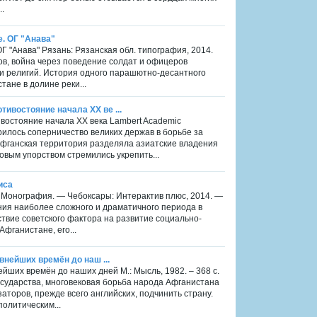
..
. ОГ "Анава"
Г "Анава" Рязань: Рязанская обл. типография, 2014.
ов, война через поведение солдат и офицеров
 и религий. История одного парашютно-десантного
ане в долине реки...
ивостояние начала ХХ ве ...
востояние начала ХХ века Lambert Academic
трилось соперничество великих держав в борьбе за
 Афганская территория разделяла азиатские владения
ковым упорством стремились укрепить...
иса
а Монография. — Чебоксары: Интерактив плюс, 2014. —
ния наиболее сложного и драматичного периода в
ствие советского фактора на развитие социально-
фганистане, его...
внейших времён до наш ...
ейших времён до наших дней М.: Мысль, 1982. – 368 с.
осударства, многовековая борьба народа Афганистана
аторов, прежде всего английских, подчинить страну.
олитическим...