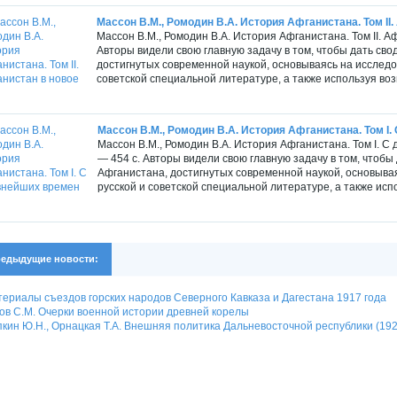
Массон В.М., Ромодин В.А. История Афганистана. Том II. 
Массон В.М., Ромодин В.А. История Афганистана. Том II. Аф
Авторы видели свою главную задачу в том, чтобы дать сво
достигнутых современной наукой, основываясь на исследо
советской специальной литературе, а также используя воз
Массон В.М., Ромодин В.А. История Афганистана. Том I. 
Массон В.М., Ромодин В.А. История Афганистана. Том I. С 
— 454 c. Авторы видели свою главную задачу в том, чтобы
Афганистана, достигнутых современной наукой, основыва
русской и советской специальной литературе, а также испо
едыдущие новости:
ериалы съездов горских народов Северного Кавказа и Дагестана 1917 года
ов С.М. Очерки военной истории древней корелы
кин Ю.Н., Орнацкая Т.А. Внешняя политика Дальневосточной республики (1920