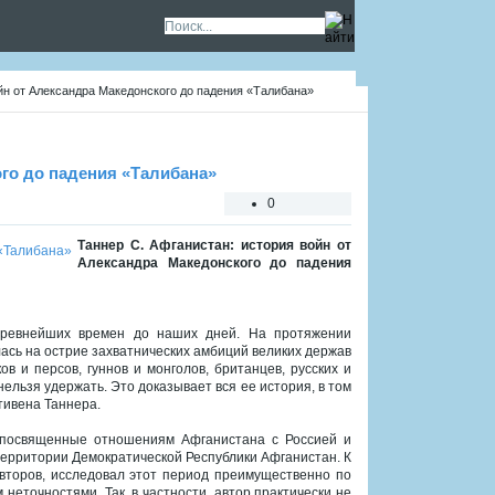
йн от Александра Македонского до падения «Талибана»
ого до падения «Талибана»
0
Таннер С. Афганистан: история войн от
Александра Македонского до падения
ревнейших времен до наших дней. На протяжении
ась на острие захватнических амбиций великих держав
в и персов, гуннов и монголов, британцев, русских и
ельзя удержать. Это доказывает вся ее история, в том
тивена Таннера.
, посвященные отношениям Афганистана с Россией и
 территории Демократической Республики Афганистан. К
авторов, исследовал этот период преимущественно по
еточностями. Так, в частности, автор практически не