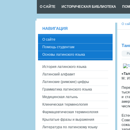
О САЙТЕ
ИСТОРИЧЕСКАЯ БИБЛИОТЕКА
ПОМ
О са
НАВИГАЦИЯ
О сайте
Тан
Помощь студентам
Р
Основы латинского языка
История латинского языка
«Тал
Латинский алфавит
М.: И
Латинские (римские) цифры
Пере
Грамматика латинского языка
тыся
Медицинская латынь
и ст
амер
Клиническая терминология
числ
Фармацевтическая терминология
Есте
Крылатые фразы и выражения
Сове
сожа
Литература по латинскому языку
зару