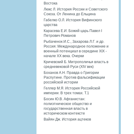
Востока
Люкс Л. История России и Советского
Союза. От Ленина до Ельцина
Габелко О.Л. История Вифинского
царства
Карасева Е.И. Божий царь Павел I
Петрович Романов
Рыбаченок И.С., Захарова Л.Г. и др.
Россия: Международное положение и
военный потенциал в середине XIX -
начале XX века. Очерки
Кричевский Б. Митрополичья власть в
средневековой Руси (XIV век)
Боханов А.Н. Правда о Григории
Распутине. Против фальсификации
российской истории
Геллер М.Я. История Российской
империи. В трех томах. Т.1
Босин Ю.В. Афганистан:
полиэтническое общество и
государственная власть в
историческом контексте
Вайян Дж. История ацтеков