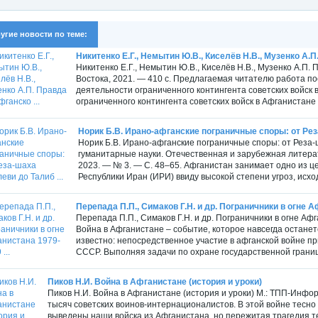
угие новости по теме:
Никитенко Е.Г., Немытин Ю.В., Киселёв Н.В., Музенко А.П.
Никитенко Е.Г., Немытин Ю.В., Киселёв Н.В., Музенко А.П.
Востока, 2021. — 410 с. Предлагаемая читателю работа п
деятельности ограниченного контингента советских войск 
ограниченного контингента советских войск в Афганистане
Норик Б.В. Ирано-афганские пограничные споры: от Реза
Норик Б.В. Ирано-афганские пограничные споры: от Реза
гуманитарные науки. Отечественная и зарубежная литерат
2023. — № 3. — С. 48–65. Афганистан занимает одно из 
Республики Иран (ИРИ) ввиду высокой степени угроз, исход
Перепада П.П., Симаков Г.Н. и др. Пограничники в огне А
Перепада П.П., Симаков Г.Н. и др. Пограничники в огне Афг
Война в Афганистане – событие, которое навсегда остане
известно: непосредственное участие в афганской войне 
СССР. Выполняя задачи по охране государственной границы
Пиков Н.И. Война в Афганистане (история и уроки)
Пиков Н.И. Война в Афганистане (история и уроки) М.: ТПП-Инфор
тысяч советских воинов-интернационалистов. В этой войне тесно 
выведены наши войска из Афганистана, но пережитая трагедия те