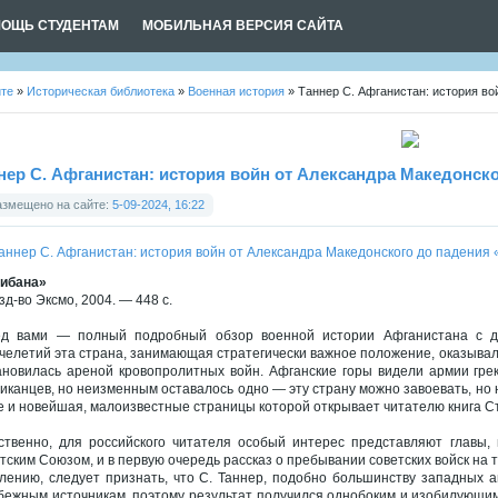
ОЩЬ СТУДЕНТАМ
МОБИЛЬНАЯ ВЕРСИЯ САЙТА
йте
»
Историческая библиотека
»
Военная история
» Таннер С. Афганистан: история во
нер С. Афганистан: история войн от Александра Македонск
азмещено на сайте:
5-09-2024, 16:22
ибана»
зд-во Эксмо, 2004. — 448 с.
д вами — полный подробный обзор военной истории Афганистана с д
челетий эта страна, занимающая стратегически важное положение, оказывал
ановилась ареной кровопролитных войн. Афганские горы видели армии греко
иканцев, но неизменным оставалось одно — эту страну можно завоевать, но н
е и новейшая, малоизвестные страницы которой открывает читателю книга С
ственно, для российского читателя особый интерес представляют главы
тским Союзом, и в первую очередь рассказ о пребывании советских войск на
лению, следует признать, что C. Таннер, подобно большинству западных 
бежным источникам, поэтому результат получился однобоким и изобилующим н