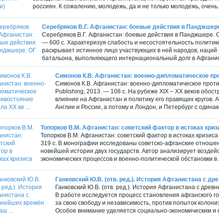
россиян. К сожалению, молодежь, да и не только молодежь, очень.
Серебряков В.Г. Афганистан: боевые действия в Панджшере
Серебряков В.Г. Афганистан: боевые действия в Панджшере. О
— 600 с. Характеризуя слабость и несостоятельность политик
раскрывает истинное лицо участвующих в ней народов, наций
батальона, выполняющего интернациональный долг в Афганист
Симонов К.В. Афганистан: военно-дипломатическое прот
Симонов К.В. Афганистан: военно-дипломатическое проти
Publishing, 2013. — 108 с. На рубеже ХIХ – ХХ веков обос
влияние на Афганистан и политику его правящих кругов.
Англии и России, а потому и Лондон, и Петербург с одина
Топорков В.М. Афганистан: советский фактор в истоках криз
Топорков В.М. Афганистан: советский фактор в истоках кризис
319 с. В монографии исследованы советско-афганские отноше
новейшей истории двух государств. Автор анализирует воздей
экономических процессов и военно-политической обстановки в А
Ганковский Ю.В. (отв. ред.). История Афганистана с дре
Ганковский Ю.В. (отв. ред.). История Афганистана с древн
В работе исследуется процесс становления афганского г
за свою свободу и независимость, против попыток колониз
Особое внимание уделяется социально-экономическим и п