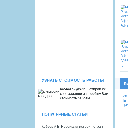
УЗНАТЬ СТОИМОСТЬ РАБОТЫ
Пр
na5ballov@bk.ru - отправьте
свое задание и я сообщу Вам
Мат
стоимость работы.
Тит
Цип
ПОПУЛЯРНЫЕ СТАТЬИ
Кобзев А.В. Новейшая история стран