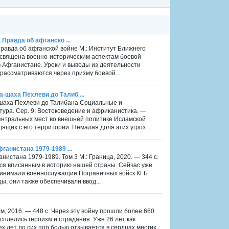
 Правда об афганско ...
 Правда об афганской войне М.: Институт Ближнего
освящена военно-историческим аспектам боевой
в Афганистане. Уроки и выводы из деятельности
 рассматриваются через призму боевой...
-шаха Пехлеви до Талиб ...
-шаха Пехлеви до Талибана Социальные и
ура. Сер. 9: Востоковедение и африканистика. —
центральных мест во внешней политике Исламской
ящих с его территории. Немалая доля этих угроз...
фганистана 1979-1989 ...
анистана 1979-1989. Том 3 М.: Граница, 2020. — 344 с.
тся вписанным в историю нашей страны. Сейчас уже
принимали военнослужащие Пограничных войск КГБ
, они также обеспечивали ввод...
м, 2016. — 448 с. Через эту войну прошли более 660
сплелись героизм и страдания. Уже 26 лет как
х лет до сих пор болью отзывается в сердцах многих