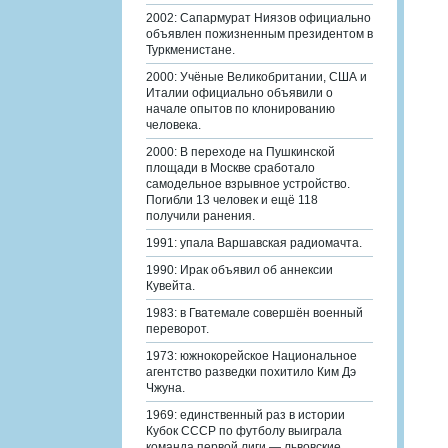
2002: Сапармурат Ниязов официально
объявлен пожизненным президентом в
Туркменистане.
2000: Учёные Великобритании, США и
Италии официально объявили о
начале опытов по клонированию
человека.
2000: В переходе на Пушкинской
площади в Москве сработало
самодельное взрывное устройство.
Погибли 13 человек и ещё 118
получили ранения.
1991: упала Варшавская радиомачта.
1990: Ирак объявил об аннексии
Кувейта.
1983: в Гватемале совершён военный
переворот.
1973: южнокорейское Национальное
агентство разведки похитило Ким Дэ
Чжуна.
1969: единственный раз в истории
Кубок СССР по футболу выиграла
команда первой лиги — львовские