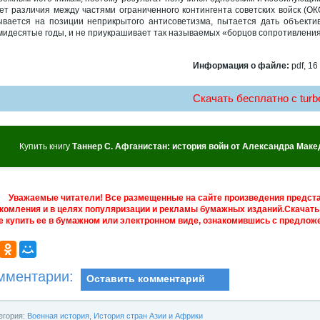
ет различия между частями ограниченного контингента советских войск (ОК
ывается на позиции неприкрытого антисоветизма, пытается дать объектив
мидесятые годы, и не приукрашивает так называемых «борцов сопротивления
Информация о файле:
pdf, 16
Скачать бесплатно c turbo
Купить книгу
Таннер С. Афганистан: история войн от Александра Маке
Уважаемые читатели! Все размещенные на сайте произведения предст
комления и в целях популяризации и рекламы бумажных изданий.Скачать 
е купить ее в бумажном или электронном виде, ознакомившись с предложе
мментарии:
Оставить комментарий
егория:
Военная история
,
История стран Азии и Африки