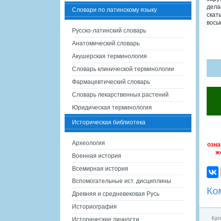
дела
Словари по латинскому языку
скат
вось
Русско-латинский словарь
Анатомический словарь
Акушерская терминология
Словарь клинической терминологии
Фармацевтический словарь
Словарь лекарственных растений
Юридическая терминология
Историческая библиотека
Археология
озна
ж
Военная история
Всемирная история
Вспомогательные ист. дисциплины
Ко
Древняя и средневековая Русь
Историография
Кат
Исторические личности