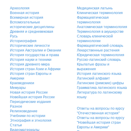
Археология
Медицинская латынь
Военная история
Клиническая терминология
Всемирная история
Фармацевтическая
Вспомогательные
терминология
исторические дисциплины
Анатомическая терминология
Древняя и средневековая
Терминология в акушерстве
Русь
Словарь клинической
Историография
терминологии
Исторические личности
Фармацевтический словарь
История Австралии и Океании
Лекарственные растения
История государства и права
Юридическая терминология
История науки и техники
Русско-латинский словарь
История древнего мира
Крылатые фразы и
История стран Азии и Африки
выражения
История стран Европы и
История латинского языка
Америки
Латинский алфавит
Краеведениеи
Латинские (римские) цифры
Мемуары
Грамматика латинского языка
Новая история России
Литература по латинскому
Новейшая история России
языку
Периодические издания
Разное
Ответы на вопросы по курсу
Религиоведение
"Отечественная история"
Учебники по истории
Ответы на вопросы по курсу
Этнография и этнология
"Новейшая история стран
Статьи
Европы и Америки"
Видеоматериалы