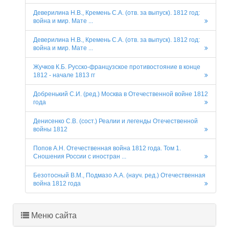
Деверилина Н.В., Кремень С.А. (отв. за выпуск). 1812 год:
война и мир. Мате ...
Деверилина Н.В., Кремень С.А. (отв. за выпуск). 1812 год:
война и мир. Мате ...
Жучков К.Б. Русско-французское противостояние в конце
1812 - начале 1813 гг
Добренький С.И. (ред.) Москва в Отечественной войне 1812
года
Денисенко С.В. (сост.) Реалии и легенды Отечественной
войны 1812
Попов А.Н. Отечественная война 1812 года. Том 1.
Сношения России с иностран ...
Безотосный В.М., Подмазо А.А. (науч. ред.) Отечественная
война 1812 года
Меню сайта