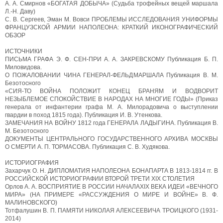
А. А. Смирнов «БОГАТАЯ ДОБЫЧА» (Судьба трофейных вещей маршала
Л.-Н. Даву)
С. В. Сергеев, Эман М. Вовси ПРОБЛЕМЫ ИССЛЕДОВАНИЯ УНИФОРМЫ
ФРАНЦУЗСКОЙ АРМИИ НАПОЛЕОНА: КРАТКИЙ ИКОНОГРАФИЧЕСКИЙ
ОБЗОР
ИСТОЧНИКИ
ПИСЬМА ГРАФА Э. Ф. СЕН-ПРИ А. А. ЗАКРЕВСКОМУ Публикация Б. П.
Миловидова.
О ПОЖАЛОВАНИИ ЧИНА ГЕНЕРАЛ-ФЕЛЬДМАРШАЛА Публикация В. М.
Безотосного
«СИЯ-ТО ВОЙНА ПОЛОЖИТ КОНЕЦ БРАНЯМ И ВОДВОРИТ
НЕЗЫБЛЕМОЕ СПОКОЙСТВИЕ В НАРОДАХ НА МНОГИЕ ГОДЫ» (Приказ
генерала от инфантерии графа М. А. Милорадовича о выступлении
гвардии в поход 1815 года). Публикация И. В. Утенкова.
ЗАМЕЧАНИЯ НА ВОЙНУ 1812 года ГЕНЕРАЛА ЛАДЫГИНА. Публикация В.
М. Безотосного
ДОКУМЕНТЫ ЦЕНТРАЛЬНОГО ГОСУДАРСТВЕННОГО АРХИВА МОСКВЫ
О СМЕРТИ А. П. ТОРМАСОВА. Публикация С. В. Худякова.
ИСТОРИОГРАФИЯ
Захарчук О. Н. ДИПЛОМАТИЯ НАПОЛЕОНА БОНАПАРТА В 1813-1814 гг. В
РОССИЙСКОЙ ИСТОРИОГРАФИИ ВТОРОЙ ТРЕТИ XIX СТОЛЕТИЯ
Орлов А. А. ВОСПРИЯТИЕ В РОССИИ НАЧАЛАXIX ВЕКА ИДЕИ «ВЕЧНОГО
МИРА» (НА ПРИМЕРЕ «РАССУЖДЕНИЯ О МИРЕ И ВОЙНЕ» В. Ф.
МАЛИНОВСКОГО)
Тотфалушин В. П. ПАМЯТИ НИКОЛАЯ АЛЕКСЕЕВИЧА ТРОИЦКОГО (1931-
2014)