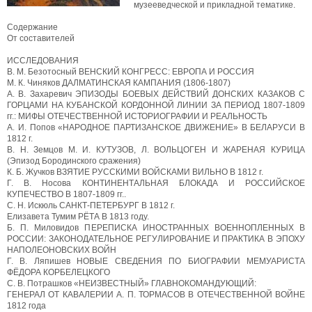
музееведческой и прикладной тематике.
Содержание
От составителей
ИССЛЕДОВАНИЯ
В. М. Безотосный ВЕНСКИЙ КОНГРЕСС: ЕВРОПА И РОССИЯ
М. К. Чиняков ДАЛМАТИНСКАЯ КАМПАНИЯ (1806-1807)
А. В. Захаревич ЭПИЗОДЫ БОЕВЫХ ДЕЙСТВИЙ ДОНСКИХ КАЗАКОВ С
ГОРЦАМИ НА КУБАНСКОЙ КОРДОННОЙ ЛИНИИ ЗА ПЕРИОД 1807-1809
гг.: МИФЫ ОТЕЧЕСТВЕННОЙ ИСТОРИОГРАФИИ И РЕАЛЬНОСТЬ
A. И. Попов «НАРОДНОЕ ПАРТИЗАНСКОЕ ДВИЖЕНИЕ» В БЕЛАРУСИ В
1812 г.
B. Н. Земцов М. И. КУТУЗОВ, Л. ВОЛЬЦОГЕН И ЖАРЕНАЯ КУРИЦА
(Эпизод Бородинского сражения)
К. Б. Жучков ВЗЯТИЕ РУССКИМИ ВОЙСКАМИ ВИЛЬНО В 1812 г.
Г. В. Носова КОНТИНЕНТАЛЬНАЯ БЛОКАДА И РОССИЙСКОЕ
КУПЕЧЕСТВО В 1807-1809 гг..
C. Н. Искюль САНКТ-ПЕТЕРБУРГ В 1812 г.
Елизавета Тумим РЁТА В 1813 году.
Б. П. Миловидов ПЕРЕПИСКА ИНОСТРАННЫХ ВОЕННОПЛЕННЫХ В
РОССИИ: ЗАКОНОДАТЕЛЬНОЕ РЕГУЛИРОВАНИЕ И ПРАКТИКА В ЭПОХУ
НАПОЛЕОНОВСКИХ ВОЙН
Г. В. Ляпишев НОВЫЕ СВЕДЕНИЯ ПО БИОГРАФИИ МЕМУАРИСТА
ФЁДОРА КОРБЕЛЕЦКОГО
С. В. Потрашков «НЕИЗВЕСТНЫЙ» ГЛАВНОКОМАНДУЮЩИЙ:
ГЕНЕРАЛ ОТ КАВАЛЕРИИ А. П. ТОРМАСОВ В ОТЕЧЕСТВЕННОЙ ВОЙНЕ
1812 года