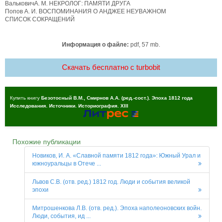
ВальковичА. М. НЕКРОЛОГ: ПАМЯТИ ДРУГА
Попов А. И. ВОСПОМИНАНИЯ О АНДЖЕЕ НЕУВАЖНОМ
СПИСОК СОКРАЩЕНИЙ
Информация о файле:
pdf, 57 mb.
Скачать бесплатно c turbobit
Купить книгу
Безотосный В.М., Смирнов А.А. (ред.-сост.). Эпоха 1812 года
Исследования. Источники. Историография. XIII
Похожие публикации
Новиков, И. А. «Славной памяти 1812 года»: Южный Урал и
южноуральцы в Отече ...
Львов С.В. (отв. ред.) 1812 год. Люди и события великой
эпохи
Митрошенкова Л.В. (отв. ред.). Эпоха наполеоновских войн.
Люди, события, ид ...