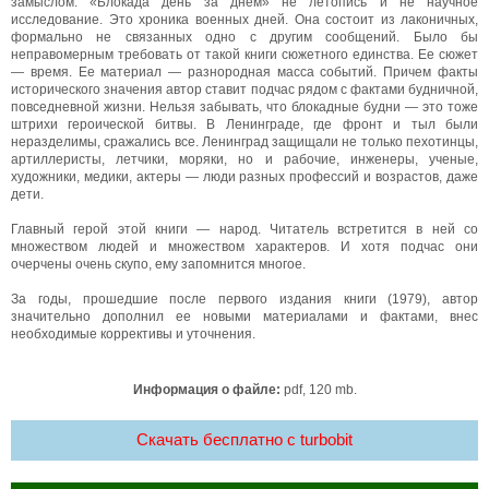
замыслом. «Блокада день за днем» не летопись и не научное
исследование. Это хроника военных дней. Она состоит из лаконичных,
формально не связанных одно с другим сообщений. Было бы
неправомерным требовать от такой книги сюжетного единства. Ее сюжет
— время. Ее материал — разнородная масса событий. Причем факты
исторического значения автор ставит подчас рядом с фактами будничной,
повседневной жизни. Нельзя забывать, что блокадные будни — это тоже
штрихи героической битвы. В Ленинграде, где фронт и тыл были
неразделимы, сражались все. Ленинград защищали не только пехотинцы,
артиллеристы, летчики, моряки, но и рабочие, инженеры, ученые,
художники, медики, актеры — люди разных профессий и возрастов, даже
дети.
Главный герой этой книги — народ. Читатель встретится в ней со
множеством людей и множеством характеров. И хотя подчас они
очерчены очень скупо, ему запомнится многое.
За годы, прошедшие после первого издания книги (1979), автор
значительно дополнил ее новыми материалами и фактами, внес
необходимые коррективы и уточнения.
Информация о файле:
pdf, 120 mb.
Скачать бесплатно c turbobit