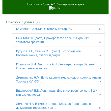
Купить книгу
Буров А.В. Блокада день за днем
Похожие публикации
Комлев В. Блокада. Я в полку пожарном
Бекетов В.П. (сост.) Прохоровское поле. Из хроники
танкового сражения
Кутузов В.А., Левина Э.Г. (сост). Возрождение.
Воспоминания, очерки и докум ...
Ковальчук В.М., Чистиков А.Н. Ленинград в годы Великой
Отечественной войны: ...
Дмитриенко Н.М. День за днем, год за годом: хроника жизни
Томска в XVII-XX ...
Вишневский В.В. Ленинград: Дневники военных лет: В 2-х
книгах. Кн. первая.
Ломагин Н.А. В тисках голода. Блокада Ленинграда в
документах германских сп ...