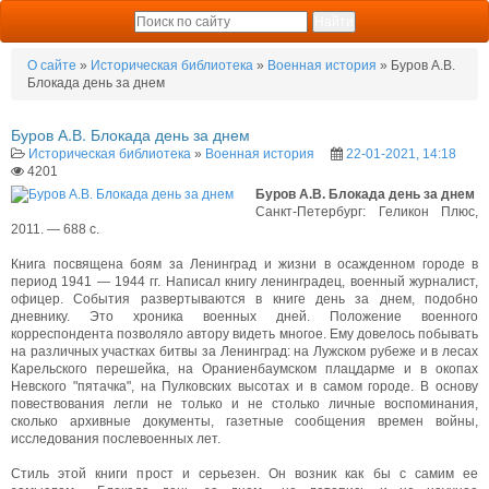
О сайте
»
Историческая библиотека
»
Военная история
» Буров А.В.
Блокада день за днем
Буров А.В. Блокада день за днем
Историческая библиотека
»
Военная история
22-01-2021, 14:18
4201
Буров А.В. Блокада день за днем
Санкт-Петербург: Геликон Плюс,
2011. — 688 с.
Книга посвящена боям за Ленинград и жизни в осажденном городе в
период 1941 — 1944 гг. Написал книгу ленинградец, военный журналист,
офицер. События развертываются в книге день за днем, подобно
дневнику. Это хроника военных дней. Положение военного
корреспондента позволяло автору видеть многое. Ему довелось побывать
на различных участках битвы за Ленинград: на Лужском рубеже и в лесах
Карельского перешейка, на Ораниенбаумском плацдарме и в окопах
Невского "пятачка", на Пулковских высотах и в самом городе. В основу
повествования легли не только и не столько личные воспоминания,
сколько архивные документы, газетные сообщения времен войны,
исследования послевоенных лет.
Стиль этой книги прост и серьезен. Он возник как бы с самим ее