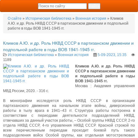
О сайте
»
Историческая библиотека
»
Военная история
» Климов
А.Ю. и др. Роль НКВД СССР в партизанском движении и подпольной
работе в годы ВОВ 1941-1945 гг.
Климов А.Ю. и др. Роль НКВД СССР в партизанском движении и
подпольной работе в годы ВОВ 1941-1945 гг.
Историческая библиотека
»
Военная история
5-09-2023, 15:35
1189
Климов А.Ю. и др. Роль НКВД
СССР в партизанском движении
и подпольной работе в годы
ВОВ 1941-1945 гг.
Москва : Академия управления
МВД России, 2020. - 316 с.
В монографии исследуется роль НКВД СССР в организации
партизанского движения на начальном этапе войны, диверсионной
работы в тылу врага в 1941–43 гг. Структура работы построена в
соответствии с периодами деятельности подразделений НКВД,
отвечавших за данный участок работы, – Особой группы НКВД СССР, 2-го
отдела НКВД СССР, 4-го управления НКВД СССР. Красной строкой по
всем перечисленным периодам проходит боевой путь такого
подразделения войск Особой группы, как отдельная мотострелковая