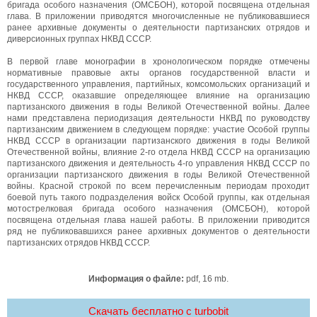
бригада особого назначения (ОМСБОН), которой посвящена отдельная
глава. В приложении приводятся многочисленные не публиковавшиеся
ранее архивные документы о деятельности партизанских отрядов и
диверсионных группах НКВД СССР.
В первой главе монографии в хронологическом порядке отмечены
нормативные правовые акты органов государственной власти и
государственного управления, партийных, комсомольских организаций и
НКВД СССР, оказавшие определяющее влияние на организацию
партизанского движения в годы Великой Отечественной войны. Далее
нами представлена периодизация деятельности НКВД по руководству
партизанским движением в следующем порядке: участие Особой группы
НКВД СССР в организации партизанского движения в годы Великой
Отечественной войны, влияние 2-го отдела НКВД СССР на организацию
партизанского движения и деятельность 4-го управления НКВД СССР по
организации партизанского движения в годы Великой Отечественной
войны. Красной строкой по всем перечисленным периодам проходит
боевой путь такого подразделения войск Особой группы, как отдельная
мотострелковая бригада особого назначения (ОМСБОН), которой
посвящена отдельная глава нашей работы. В приложении приводится
ряд не публиковавшихся ранее архивных документов о деятельности
партизанских отрядов НКВД СССР.
Информация о файле:
pdf, 16 mb.
Скачать бесплатно c turbobit