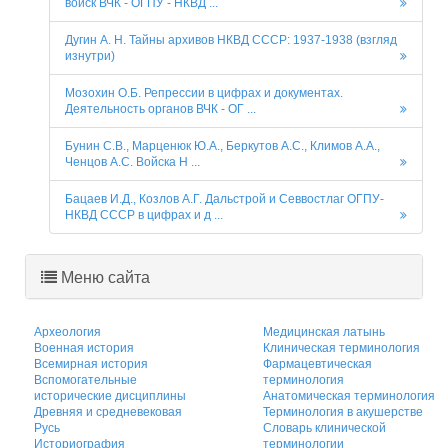
войск ВЧК - ОГПУ - НКВД ...
Дугин А. Н. Тайны архивов НКВД СССР: 1937-1938 (взгляд
изнутри)
Мозохин О.Б. Репрессии в цифрах и документах.
Деятельность органов ВЧК - ОГ ...
Бунин С.В., Марценюк Ю.А., Беркутов А.С., Климов А.А.,
Ченцов А.С. Войска Н ...
Бацаев И.Д., Козлов А.Г. Дальстрой и Севвостлаг ОГПУ-
НКВД СССР в цифрах и д ...
Меню сайта
Археология
Медицинская латынь
Военная история
Клиническая терминология
Всемирная история
Фармацевтическая
Вспомогательные
терминология
исторические дисциплины
Анатомическая терминология
Древняя и средневековая
Терминология в акушерстве
Русь
Словарь клинической
Историография
терминологии