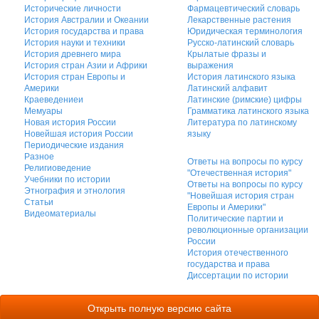
Исторические личности
Фармацевтический словарь
История Австралии и Океании
Лекарственные растения
История государства и права
Юридическая терминология
История науки и техники
Русско-латинский словарь
История древнего мира
Крылатые фразы и
История стран Азии и Африки
выражения
История стран Европы и
История латинского языка
Америки
Латинский алфавит
Краеведениеи
Латинские (римские) цифры
Мемуары
Грамматика латинского языка
Новая история России
Литература по латинскому
Новейшая история России
языку
Периодические издания
Разное
Ответы на вопросы по курсу
Религиоведение
"Отечественная история"
Учебники по истории
Ответы на вопросы по курсу
Этнография и этнология
"Новейшая история стран
Статьи
Европы и Америки"
Видеоматериалы
Политические партии и
революционные организации
России
История отечественного
государства и права
Диссертации по истории
Открыть полную версию сайта