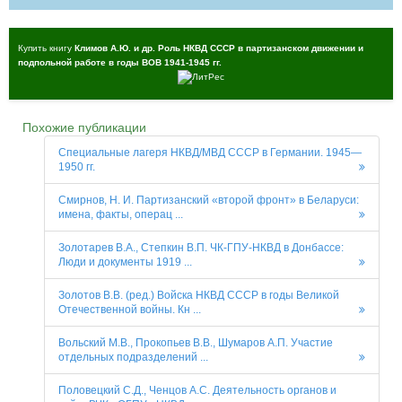
Купить книгу
Климов А.Ю. и др. Роль НКВД СССР в партизанском движении и
подпольной работе в годы ВОВ 1941-1945 гг.
Похожие публикации
Специальные лагеря НКВД/МВД СССР в Германии. 1945—
1950 гг.
Смирнов, Н. И. Партизанский «второй фронт» в Беларуси:
имена, факты, операц ...
Золотарев В.А., Степкин В.П. ЧК-ГПУ-НКВД в Донбассе:
Люди и документы 1919 ...
Золотов В.В. (ред.) Войска НКВД СССР в годы Великой
Отечественной войны. Кн ...
Вольский М.В., Прокопьев В.В., Шумаров А.П. Участие
отдельных подразделений ...
Половецкий С.Д., Ченцов А.С. Деятельность органов и