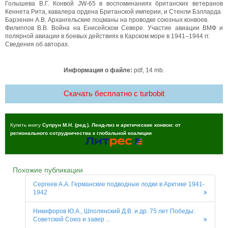
Голышева В.Г. Конвой JW-65 в воспоминаниях британских ветеранов
Кеннета Рита, кавалера ордена Британской империи, и Стенли Бэлларда
Барзенин А.В. Архангельские лоцманы на проводке союзных конвоев.
Филиппов В.В. Война на Енисейском Севере. Участие авиации ВМФ и
полярной авиации в боевых действиях в Карском море в 1941–1944 гг.
Сведения об авторах.
Информация о файле:
pdf, 14 mb.
Скачать бесплатно c turbobit
Купить книгу
Супрун М.Н. (ред.). Ленд-лиз и арктические конвои: от
регионального сотрудничества к глобальной коалиции
Похожие публикации
Сергеев А.А. Германские подводные лодки в Арктике 1941-
1942
Никифоров Ю.А., Шполянский Д.В. и др. 75 лет Победы:
Советский Союз и завер ...