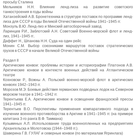
просьбу Сталина
Мельников Н.Н. Влияние ленд-лиза на развитие советского
танкостроения в годы войны
Хатанзейский А.В. Бронетехника в структуре поставок по программе ленд-
лиза для СССР в годы Великой Отечественной войны 1941–1945 гг.
Монзуль В.Ю. Ленд-лиз и Минский автосборочный завод.
Ларинцев Р.И., Заблотский А.Н. Советский Военно-морской флот и ленд-
лиз, 1941–1945 гг..
Даффит Н., Шпанова Н.Н. Суда на один рейс
Монин С.М. Выбор союзниками маршрутов поставок стратегических
грузов в СССР в начале Великой Отечественной войны
Раздел II
Арктические конвои: проблемы истории и историографии Платонов А.В.
Арктические конвои в контексте военных действий на Атлантическом
театре
Кохновски Р., Вожны А. Польский военно-морской флот в арктических
конвоях 1942–1943 гг.
Морозов М.Э. Боевые действия германских подводных лодок на Северном
морском театре в 1941–1942 гг.
Терентьева Е.А. Арктические конвои в освещении французской прессы
1941–1945 гг.
Терентьев В.О. Перспективы применения компаративного подхода в
изучении военного противоборства в Арктике в 1941–1945 гг. (на примере
капитана 3-го ранга В.Ф. Таммана)
Кузьминых А.Л. Использование труда военнопленных на предприятиях
Архангельска и Молотовска (1944–1948 гг.).
Шаверина Г.В. ГУЛАГ и северные конвои (по материалам Ягринлага)