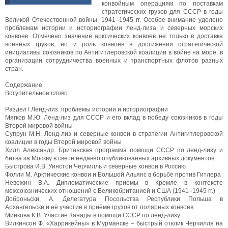
конвойным операциям по поставкам
стратегических грузов для СССР в годы
Великой Отечественной войны, 1941–1945 гг. Особое внимание уделено
проблемам истории и историографии ленд-лиза и северных морских
конвоев. Отмечено значение арктических конвоев не только в доставке
военных грузов, но и роль конвоев в достижении стратегической
инициативы союзников по Антигитлеровской коалиции в войне на море, в
организации сотрудничества военных и транспортных флотов разных
стран.
Содержание
Вступительное слово
Раздел I Ленд-лиз: проблемы истории и историографии
Мягков М.Ю. Ленд-лиз для СССР и его вклад в победу союзников в годы
Второй мировой войны
Супрун М.Н. Ленд-лиз и северные конвои в стратегии Антигитлеровской
коалиции в годы Второй мировой войны
Хилл Александр. Британская программа помощи СССР по ленд-лизу и
битва за Москву в свете недавно опубликованных архивных документов
Быстрова И.В. Уинстон Черчилль и северные конвои в Россию
Фолли М. Арктические конвои и Большой Альянс в борьбе против Гитлера
Невежин В.А. Дипломатические приемы в Кремле в контексте
межсоюзнических отношений с Великобританией и США (1941–1945 гг.)
Доброньски, А. Делегатура Посольства Республики Польша в
Архангельске и её участие в приёме грузов от полярных конвоев
Минкова К.В. Участие Канады в помощи СССР по ленд-лизу.
Вилкинсон Ф. «Харрикейны» в Мурманске – быстрый отклик Черчилля на