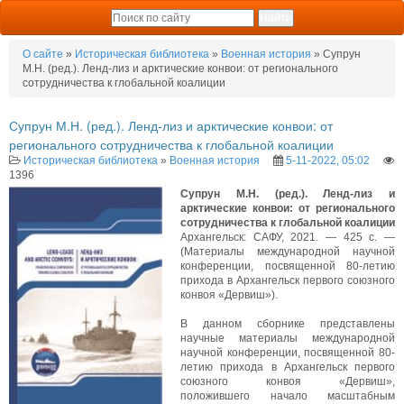
О сайте
»
Историческая библиотека
»
Военная история
» Супрун
М.Н. (ред.). Ленд-лиз и арктические конвои: от регионального
сотрудничества к глобальной коалиции
Супрун М.Н. (ред.). Ленд-лиз и арктические конвои: от
регионального сотрудничества к глобальной коалиции
Историческая библиотека
»
Военная история
5-11-2022, 05:02
1396
Супрун М.Н. (ред.). Ленд-лиз и
арктические конвои: от регионального
сотрудничества к глобальной коалиции
Архангельск: САФУ, 2021. — 425 с. —
(Материалы международной научной
конференции, посвященной 80-летию
прихода в Архангельск первого союзного
конвоя «Дервиш»).
В данном сборнике представлены
научные материалы международной
научной конференции, посвященной 80-
летию прихода в Архангельск первого
союзного конвоя «Дервиш»,
положившего начало масштабным