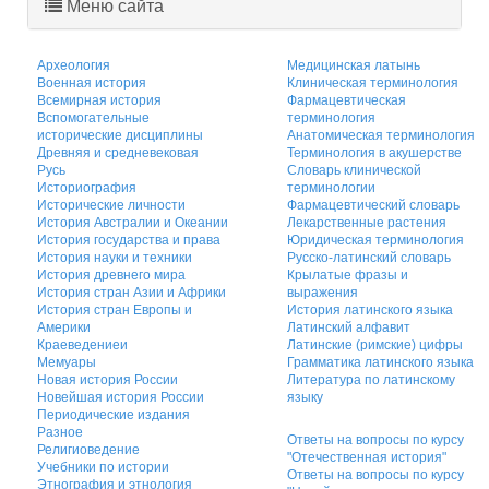
Меню сайта
Археология
Медицинская латынь
Военная история
Клиническая терминология
Всемирная история
Фармацевтическая
Вспомогательные
терминология
исторические дисциплины
Анатомическая терминология
Древняя и средневековая
Терминология в акушерстве
Русь
Словарь клинической
Историография
терминологии
Исторические личности
Фармацевтический словарь
История Австралии и Океании
Лекарственные растения
История государства и права
Юридическая терминология
История науки и техники
Русско-латинский словарь
История древнего мира
Крылатые фразы и
История стран Азии и Африки
выражения
История стран Европы и
История латинского языка
Америки
Латинский алфавит
Краеведениеи
Латинские (римские) цифры
Мемуары
Грамматика латинского языка
Новая история России
Литература по латинскому
Новейшая история России
языку
Периодические издания
Разное
Ответы на вопросы по курсу
Религиоведение
"Отечественная история"
Учебники по истории
Ответы на вопросы по курсу
Этнография и этнология