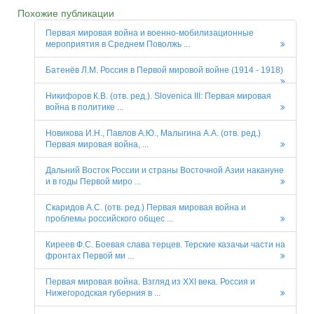
Похожие публикации
Первая мировая война и военно-мобилизационные
мероприятия в Среднем Поволжь ...
Батенёв Л.М. Россия в Первой мировой войне (1914 - 1918)
Никифоров К.В. (отв. ред.). Slovenica III: Первая мировая
война в политике ...
Новикова И.Н., Павлов А.Ю., Малыгина А.А. (отв. ред.)
Первая мировая война, ...
Дальний Восток России и страны Восточной Азии накануне
и в годы Первой миро ...
Скаридов А.С. (отв. ред.) Первая мировая война и
проблемы российского общес ...
Киреев Ф.С. Боевая слава терцев. Терские казачьи части на
фронтах Первой ми ...
Первая мировая война. Взгляд из XXI века. Россия и
Нижегородская губерния в ...