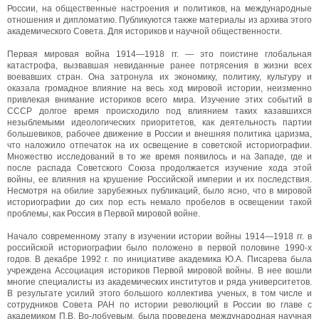
России, на общественные настроения и политиков, на международные
отношения и дипломатию. Публикуются также материалы из архива этого
академического Совета. Для историков и научной общественности.
Первая мировая война 1914—1918 гг. — это поистине глобальная
катастрофа, вызвавшая невиданные ранее потрясения в жизни всех
воевавших стран. Она затронула их экономику, политику, культуру и
оказала громадное влияние на весь ход мировой истории, неизменно
привлекая внимание историков всего мира. Изучение этих событий в
СССР долгое время происходило под влиянием таких казавшихся
незыблемыми идеологических приоритетов, как деятельность партии
большевиков, рабочее движение в России и внешняя политика царизма,
что наложило отпечаток на их освещение в советской историографии.
Множество исследований в то же время появилось и на Западе, где и
после распада Советского Союза продолжается изучение хода этой
войны, ее влияния на крушение Российской империи и их последствия.
Несмотря на обилие зарубежных публикаций, было ясно, что в мировой
историографии до сих пор есть немало пробелов в освещении такой
проблемы, как Россия в Первой мировой войне.
Начало современному этапу в изучении истории войны 1914—1918 гг. в
российской историографии было положено в первой половине 1990-х
годов. В декабре 1992 г. по инициативе академика Ю.А. Писарева была
учреждена Ассоциация историков Первой мировой войны. В нее вошли
многие специалисты из академических институтов и ряда университетов.
В результате усилий этого большого коллектива ученых, в том числе и
сотрудников Совета РАН по истории революций в России во главе с
академиком П.В. Во-лобуевым, была проведена международная научная