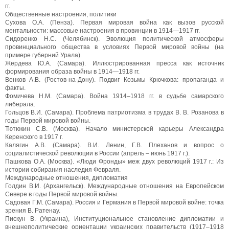
гг.
Общественные настроения, политики
Сухова O.A. (Пенза). Первая мировая война как вызов русской
ментальности: массовые настроения в провинции в 1914—1917 гг.
Сидоренко Н.С. (Челябинск). Эволюция политической атмосферы
провинциального общества в условиях Первой мировой войны (на
примере губерний Урала).
Жердева Ю.А. (Самара). Иллюстрированная пресса как источник
формирования образа войны в 1914—1918 гг.
Венков A.B. (Ростов-на-Дону). Подвиг Козьмы Крючкова: пропаганда и
факты.
Фомичева Н.М. (Самара). Война 1914–1918 гг. в судьбе самарского
либерала.
Гольцов B.И. (Самара). Проблема патриотизма в трудах В. В. Розанова в
годы Первой мировой войны.
Тютюкин C.В. (Москва). Начало министерской карьеры Александра
Керенского в 1917 г.
Калягин A.B. (Самара). В.И. Ленин, Г.В. Плеханов и вопрос о
социалистической революции в России (апрель – июнь 1917 г.).
Пашкова O.A. (Москва). «Люди Фронды» меж двух революций 1917 г.: Из
истории собирания наследия Февраля.
Международные отношения, дипломатия
Голдин B.И. (Архангельск). Международные отношения на Европейском
Севере в годы Первой мировой войны.
Садовая Г.М. (Самара). Россия и Германия в Первой мировой войне: точка
зрения В. Ратенау.
Пискун B. (Украина), Институциональное становление дипломатии и
внешнеполитические ориентации украинских правительств (1917–1918