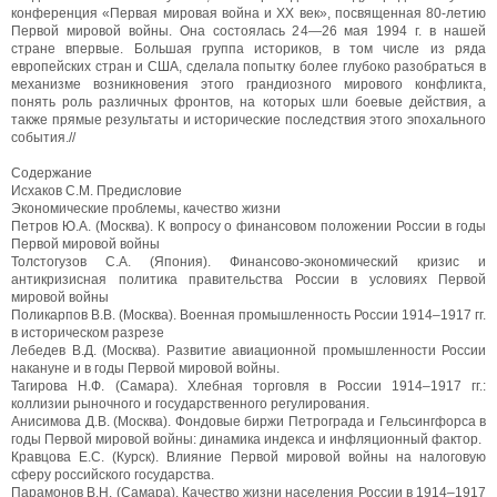
конференция «Первая мировая война и ХХ век», посвященная 80-летию
Первой мировой войны. Она состоялась 24—26 мая 1994 г. в нашей
стране впервые. Большая группа историков, в том числе из ряда
европейских стран и США, сделала попытку более глубоко разобраться в
механизме возникновения этого грандиозного мирового конфликта,
понять роль различных фронтов, на которых шли боевые действия, а
также прямые результаты и исторические последствия этого эпохального
события.//
Содержание
Исхаков С.М. Предисловие
Экономические проблемы, качество жизни
Петров Ю.А. (Москва). К вопросу о финансовом положении России в годы
Первой мировой войны
Толстогузов С.А. (Япония). Финансово-экономический кризис и
антикризисная политика правительства России в условиях Первой
мировой войны
Поликарпов В.В. (Москва). Военная промышленность России 1914–1917 гг.
в историческом разрезе
Лебедев В.Д. (Москва). Развитие авиационной промышленности России
накануне и в годы Первой мировой войны.
Тагирова Н.Ф. (Самара). Хлебная торговля в России 1914–1917 гг.:
коллизии рыночного и государственного регулирования.
Анисимова Д.В. (Москва). Фондовые биржи Петрограда и Гельсингфорса в
годы Первой мировой войны: динамика индекса и инфляционный фактор.
Кравцова Е.С. (Курск). Влияние Первой мировой войны на налоговую
сферу российского государства.
Парамонов В.Н. (Самара). Качество жизни населения России в 1914–1917