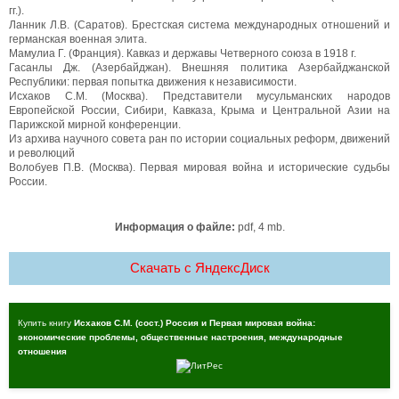
гг.).
Ланник Л.В. (Саратов). Брестская система международных отношений и
германская военная элита.
Мамулиа Г. (Франция). Кавказ и державы Четверного союза в 1918 г.
Гасанлы Дж. (Азербайджан). Внешняя политика Азербайджанской
Республики: первая попытка движения к независимости.
Исхаков C.М. (Москва). Представители мусульманских народов
Европейской России, Сибири, Кавказа, Крыма и Центральной Азии на
Парижской мирной конференции.
Из архива научного совета ран по истории социальных реформ, движений
и революций
Волобуев П.В. (Москва). Первая мировая война и исторические судьбы
России.
Информация о файле:
pdf, 4 mb.
Скачать c ЯндексДиск
Купить книгу
Исхаков С.М. (сост.) Россия и Первая мировая война:
экономические проблемы, общественные настроения, международные
отношения