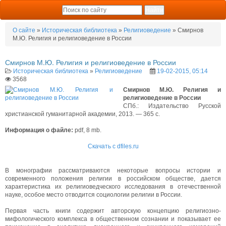
О сайте
»
Историческая библиотека
»
Религиоведение
» Смирнов
М.Ю. Религия и религиоведение в России
Смирнов М.Ю. Религия и религиоведение в России
Историческая библиотека
»
Религиоведение
19-02-2015, 05:14
3568
Смирнов М.Ю. Религия и
религиоведение в России
СПб.: Изда­тельство Русской
христианской гуманитарной академии, 2013. — 365 с.
Информация о файле:
pdf, 8 mb.
Скачать с dfiles.ru
В монографии рассматриваются некоторые вопросы истории и
современного положения религии в российском обществе, дается
характеристика их религиоведческого исследования в отечественной
науке, особое место отводится социологии религии в России.
Первая часть книги содержит авторскую концепцию религиозно-
мифологического комплекса в общественном сознании и показывает ее