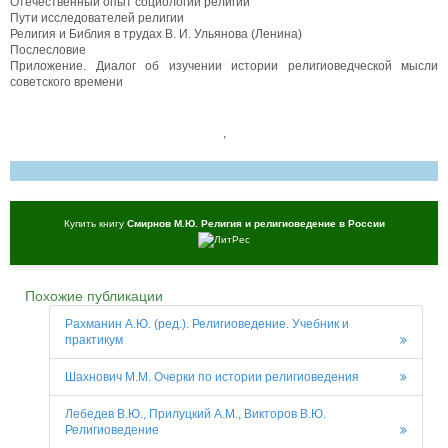
Отечественный опыт социологии религии
Пути исследователей религии
Религия и Библия в трудах В. И. Ульянова (Ленина)
Послесловие
Приложение. Диалог об изучении истории религиоведческой мысли
советского времени
,
Купить книгу
Смирнов М.Ю. Религия и религиоведение в России
Похожие публикации
Рахманин А.Ю. (ред.). Религиоведение. Учебник и
практикум
Шахнович М.М. Очерки по истории религиоведения
Лебедев В.Ю., Прилуцкий А.М., Викторов В.Ю.
Религиоведение