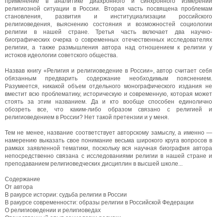
применение в аналитике диахронного и синхронного измерений
религиозной ситуации в России. Вторая часть посвящена проблемам
становления, развития и институциализации российского
религиоведения, выяснению состояния и возможностей социологии
религии в нашей стране. Третья часть включает два научно-
биографических очерка о современных отечественных исследователях
религии, а также размышления автора над отношением к религии у
истоков идеологии советского общества.
Назвав книгу «Религия и религиоведение в России», автор считает себя
обязанным предварить содержание необходимым пояснением.
Разумеется, никакой объем отдельного монографического издания не
вместит всю проблематику, историческую и современную, которая может
стоять за этим названием. Да и кто вообще способен единолично
обозреть все, что каким-либо образом связано с религией и
религиоведением в России? Нет такой претензии и у меня.
Тем не менее, название соответствует авторскому замыслу, а именно —
намерению выказать свое понимание весьма широкого круга вопросов в
рамках заявленной тематики, поскольку вся научная биография автора
непосредственно связана с исследованиями религии в нашей стране и
преподаванием религиоведческих дисциплин в высшей школе...
Содержание
От автора
В ракурсе истории: судьба религии в России
В ракурсе современности: образы религии в Российской Федерации
О религиоведении и религиоведах