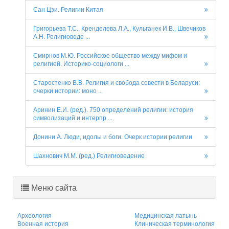
Сан Цзи. Религии Китая
Григорьева Т.С., Кренделева Л.А., Кульганек И.В., Швечиков
А.Н. Религиоведе ...
Смирнов М.Ю. Российское общество между мифом и
религией. Историко-социологи ...
Старостенко В.В. Религия и свобода совести в Беларуси:
очерки истории: моно ...
Аринин Е.И. (ред.). 750 определений религии: история
символизаций и интерпр ...
Донини А. Люди, идолы и боги. Очерк истории религии
Шахнович М.М. (ред.) Религиоведение
Меню сайта
Археология
Медицинская латынь
Военная история
Клиническая терминология