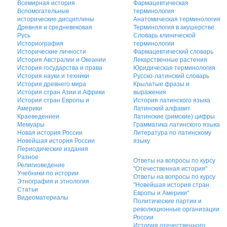
Всемирная история
Фармацевтическая
Вспомогательные
терминология
исторические дисциплины
Анатомическая терминология
Древняя и средневековая
Терминология в акушерстве
Русь
Словарь клинической
Историография
терминологии
Исторические личности
Фармацевтический словарь
История Австралии и Океании
Лекарственные растения
История государства и права
Юридическая терминология
История науки и техники
Русско-латинский словарь
История древнего мира
Крылатые фразы и
История стран Азии и Африки
выражения
История стран Европы и
История латинского языка
Америки
Латинский алфавит
Краеведениеи
Латинские (римские) цифры
Мемуары
Грамматика латинского языка
Новая история России
Литература по латинскому
Новейшая история России
языку
Периодические издания
Разное
Ответы на вопросы по курсу
Религиоведение
"Отечественная история"
Учебники по истории
Ответы на вопросы по курсу
Этнография и этнология
"Новейшая история стран
Статьи
Европы и Америки"
Видеоматериалы
Политические партии и
революционные организации
России
История отечественного