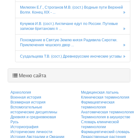
Милюгин Е.Г., Строганов М.В. (сост.) Водные пути Верхней
Волги. Конец XIX - ...
Кучумов И.В. (сост.) Англичане едут по России. Путевые
записки британских п ...
Похождение в Святую Землю князя Радивила Сиротки.
Приключения чешского двор ...
Суздальцева Т.В. (сост.) Древнерусские иноческие уставы
Меню сайта
Археология
Медицинская латынь
Военная история
Клиническая терминология
Всемирная история
Фармацевтическая
Вспомогательные
терминология
исторические дисциплины
Анатомическая терминология
Древняя и средневековая
Терминология в акушерстве
Русь
Словарь клинической
Историография
терминологии
Исторические личности
Фармацевтический словарь
История Австралии и Океании
Лекарственные растения