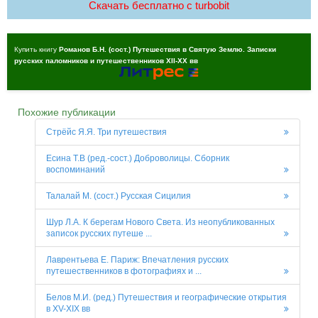
Скачать бесплатно c turbobit
Купить книгу
Романов Б.Н. (сост.) Путешествия в Святую Землю. Записки
русских паломников и путешественников XII-XX вв
Похожие публикации
Стрёйс Я.Я. Три путешествия
Есина Т.В (ред.-сост.) Доброволицы. Сборник
воспоминаний
Талалай М. (сост.) Русская Сицилия
Шур Л.А. К берегам Нового Света. Из неопубликованных
записок русских путеше ...
Лаврентьева Е. Париж: Впечатления русских
путешественников в фотографиях и ...
Белов М.И. (ред.) Путешествия и географические открытия
в XV-XIX вв