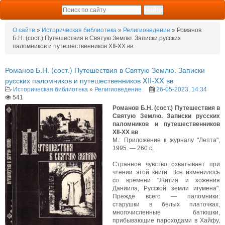
О сайте
»
Историческая библиотека
»
Религиоведение
» Романов
Б.Н. (сост.) Путешествия в Святую Землю. Записки русских
паломников и путешественников XII-XX вв
Романов Б.Н. (сост.) Путешествия в Святую Землю. Записки
русских паломников и путешественников XII-XX вв
Историческая библиотека
»
Религиоведение
26-05-2023, 14:34
541
Романов Б.Н. (сост.) Путешествия в
Святую Землю. Записки русских
паломников и путешественников
XII-XX вв
М.: Приложение к журналу "Лепта",
1995. — 260 с.
Странное чувство охватывает при
чтении этой книги. Все изменилось
со времени "Жития и хожения
Даниила, Русской земли игумена".
Прежде всего — паломники:
старушки в белых платочках,
многочисленные батюшки,
прибывающие пароходами в Хайфу,