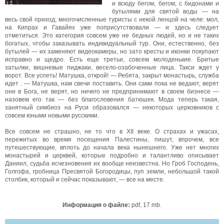
и всюду бегом, бегом, с бидонами и
бутылями для святой воды — на
весь свой приход; многочисленные туристы с некой ленцой на челе: мол,
на Кипрах и Гавайях уже поприсутствовали — и здесь следует
отметиться. Это категория совсем уже не бедных людей, но и не таких
богатых, чтобы заказывать индивидуальный тур. Они, естественно, без
бутылей — их заменяют видеокамеры, но зато кресты и иконки покупают
исправно и щедро. Есть еще третьи, совсем молоденькие. Бритые
затылки, вишневые пиджаки, весело-озабоченные лица. Такси ждет у
ворот. Все успеть! Матушка, открой! — Ребята, закрыт монастырь, служба
идет . — Матушка, нам свечи поставить. Они сами пока не ведают, верят
они в Бога, не верят, но ничего не предпринимают в своем бизнесе —
назовем его так — без благословения батюшек. Мода теперь такая,
занятный симбиоз на Руси образовался — некоторых церковников с
совсем юными новыми русскими.
Все совсем не страшно, не то что в XII веке. О страхах и ужасах,
пережитых во время посещения Палестины, пишут, впрочем, все
путешествующие, вплоть до начала века нынешнего. Уже нет многих
монастырей и церквей, которые подробно и талантливо описывает
Даниил, судьба исчезновения их вообще неизвестна. Но Гроб Господень,
Голгофа, гробница Пресвятой Богородицы, пуп земли, небольшой такой
столбик, который и сейчас показывают, — все на месте.
Информация о файле:
pdf, 17 mb.