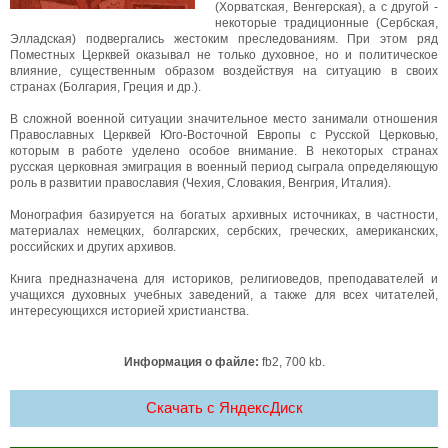
(Хорватская, Венгерская), а с другой -
некоторые традиционные (Сербская,
Элладская) подвергались жестоким преследованиям. При этом ряд
Поместных Церквей оказывал не только духовное, но и политическое
влияние, существенным образом воздействуя на ситуацию в своих
странах (Болгария, Греция и др.).
В сложной военной ситуации значительное место занимали отношения
Православных Церквей Юго-Восточной Европы с Русской Церковью,
которым в работе уделено особое внимание. В некоторых странах
русская церковная эмиграция в военный период сыграла определяющую
роль в развитии православия (Чехия, Словакия, Венгрия, Италия).
Монография базируется на богатых архивных источниках, в частности,
материалах немецких, болгарских, сербских, греческих, американских,
российских и других архивов.
Книга предназначена для историков, религиоведов, преподавателей и
учащихся духовных учебных заведений, а также для всех читателей,
интересующихся историей христианства.
Информация о файле:
fb2, 700 kb.
Скачать c ЯндексДиск