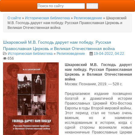
О сайте
»
Историческая библиотека
»
Религиоведение
» Шкаровский
М.В. Господь дарует нам победу. Русская Православная Церковь и
Великая Отечественная война
Шкаровский М.В. Господь дарует нам победу. Русская
Православная Церковь и Великая Отечественная война
Историческая библиотека
»
Религиоведение
19-04-2022, 04:22
656
Шкаровский М.В. Господь дарует
нам победу. Русская Православная
Церковь и Великая Отечественная
война
Москва: Познание, 2019. — 528 с.
Предлагаемое издание посвящено
богатой и драматичной истории
Православных Церквей Юго-Востока
Европы в годы Второй мировой войны.
Этот период стал не только очень
важным, но и наименее
исследованным в истории, когда с
одной стороны возникали новые
неканоничные Православные Церкви