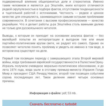
подверженный влиянию общепринятых догм и стереотипов. Именно
таким человеком и является д-р Эпштейн, книги которого отличаются
редкой скрупулезностью в подборе фактов, отсутствием тенденциозности
и тщательной работой с источниками. Честность — редкое и ценное
качество для специалиста, занимающегося самыми острыми проблемами
современности. В сочетании с высоким профессионализмом — качество
редчайшее. Что и делает работы д-ра Эпштейна столь важными далеко
не только для русскоязычного читателя.
Выводы, к которым он приходит на основании анализа фактов — без
малейшей попытки их интерпретации в выгодном тем или иным
партийно-политическим кругам свете, не радуют его самого. Однако он
позволяет читателю понять проблему и увидеть ее именно в том виде, в
котором она существует на деле.
Первый том посвящен периоду с завершающего этапа Второй мировой
войны, когда требования еврейской государственности в Палестине/Эрец-
Исраэль получили очевидное морально-политическое обоснование, и до
лета 1974 года, когда ушли в отставку премьер-министр Израиля Голда
Меир и президент США Ричард Никсон; второй том посвящен событиям
сорока последующих лет. Такое деление имеет четыре основных
причины.
Информация о файле:
pdf, 53 mb.
Скачать бесплатно c turbobit