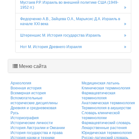
Мустаев Р.Р. Израиль во внешней политике США (1949-
1952 гг.)
Федорченко А.В., Зайцева О.А., Марьясис Д.А. Израиль в
начале XXI века
Штереншис М. История государства Израиль
Нот М. История Древнего Израиля
Меню сайта
Археология
Медицинская латынь
Военная история
Клиническая терминология
Всемирная история
Фармацевтическая
Вспомогательные
терминология
исторические дисциплины
Анатомическая терминология
Древняя и средневековая
Терминология в акушерстве
Русь
Словарь клинической
Историография
терминологии
Исторические личности
Фармацевтический словарь
История Австралии и Океании
Лекарственные растения
История государства и права
Юридическая терминология
История науки и техники
Русско-латинский словарь