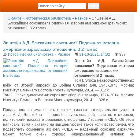
О сайте
»
Историческая библиотека
»
Разное
» Эпштейн А.Д.
Ближайшие союзники? Подлинная история американо-израильских
отношений. В 2 томах
Эпштейн А.Д. Ближайшие союзники? Подлинная история
американо-израильских отношений. В 2 томах
Историческая библиотека
»
Разное
31-10-2021, 14:32
987
Эпштейн А.Д. Ближайшие
союзники? Подлинная история
американо-израильских
отношений. В 2 томах
Том I. Эпоха межгосударственных
войн: от Второй мировой до Войны Судного дня. 1945-1973. Москва:
Институт Ближнего Востока / Мосты культуры, 2014. — 312 с.
Том IL Эпоха дипломатии: сорок лет «борьбы за мир», 1974-2014. Москва:
Институт Ближнего Востока/ Мосты культуры, 2014. — 328 с.
Предлагаемая вниманию читателя книга известного израильского ученого
д-ра А. Д. Эпштейна — первый в русскоязычной, если не в мировой,
политологии рассказ о реальных отношениях Израиля и США. Об этом
написаны тома и сказано на высшем уровне такое количество речей, что
подвергнуть сомнению аксиому «США — надежный союзник Израиля»
может только очень хорошо информированный человек, не