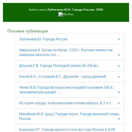
Купить книгу
Лубченков Ю.Н. Города России. 2006
Похожие публикации
Лубченков Ю. Города России
Аверьянов К. Битва на Калке. 1223 г. Русские княжества
накануне монголо-тат ...
Штыхов Г.В. Города Полоцкой земли (IX-XIII вв.)
Ранов В.А., Соловьёв В.С. Душанбе - город древний
Чепко В.В. Города Белоруссии в первой половине ХІХ в.:
экономическое развит ...
История города. Новониколаевск-Новосибирск. В 2-х т.
Михайлов М.И. (ред.) Города-герои. Города воинской славы
России
Буканова Р.Г. Города-крепости юго-востока России в XVIII