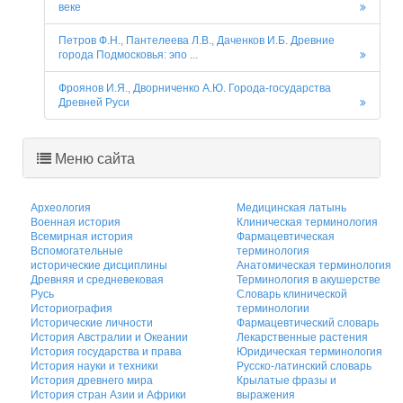
веке
Петров Ф.Н., Пантелеева Л.В., Даченков И.Б. Древние
города Подмосковья: эпо ...
Фроянов И.Я., Дворниченко А.Ю. Города-государства
Древней Руси
Меню сайта
Археология
Медицинская латынь
Военная история
Клиническая терминология
Всемирная история
Фармацевтическая
Вспомогательные
терминология
исторические дисциплины
Анатомическая терминология
Древняя и средневековая
Терминология в акушерстве
Русь
Словарь клинической
Историография
терминологии
Исторические личности
Фармацевтический словарь
История Австралии и Океании
Лекарственные растения
История государства и права
Юридическая терминология
История науки и техники
Русско-латинский словарь
История древнего мира
Крылатые фразы и
История стран Азии и Африки
выражения