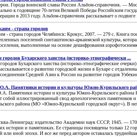
ерои. Города воинской славы России Альбом-справочник. — Моск
иально к годовщине 70-летия Великой Победы Российским госу
рации в 2013 году. Альбом-справочник рассказывает о подвиге 
каим - страна городов
аим - страна городов Челябинск: Крокус, 2007. — 279 с. Книга 
пленных поселений синташтинско-аркаимской культуры, которая да
оселения, выполненные на основе дешифрования аэрофотоснимко
 городов Бухарского ханства (историко-этнографически ...
 городов Бухарского ханства (историко-этнографические очерки
рассказывается о развитии городской жизни в Бухаре с отдаленны
соединения Средней Азии к России на развитие городов Узбекист
О.А. Памятники истории и культуры Южно-Курильского рай 
.А. Памятники истории и культуры Южно-Курильского района Ю
ет собой иллюстрированный свод археологических памятников и
ского района (МО «Южно-Курильский городской округ»). В ней 
ва-Ленинград: издательство Академии наук СССР, 1945. — 170 
 их истории и памятниках. Ее страницы посвящены только 12 го
 или иной эпохи. И все же перед автором оставалась труднейшая