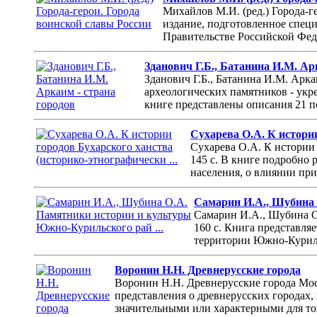
Михайлов М.И. (ред.) Города-г
издание, подготовленное спец
Правительстве Российской Феде
Зданович Г.Б., Батанина И.М. Ар
Зданович Г.Б., Батанина И.М. Арк
археологических памятников - укре
книге представлены описания 21 п
Сухарева О.А. К истории
Сухарева О.А. К истории
145 с. В книге подробно 
населения, о влиянии при
Самарин И.А., Шубина 
Самарин И.А., Шубина О
160 с. Книга представля
территории Южно-Куриль
Воронин Н.Н. Древнерусские города
Воронин Н.Н. Древнерусские города Моск
представления о древнерусских городах,
значительными или характерными для той