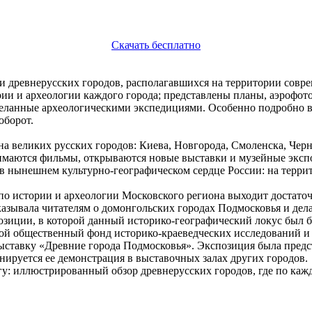
Скачать бесплатно
и древнерусских городов, располагавшихся на территории совр
тории и археологии каждого города; представлены планы, аэроф
сделанные археологическими экспедициями. Особенно подробно в
оборот.
рана великих русских городов: Киева, Новгорода, Смоленска, Че
имаются фильмы, открываются новые выставки и музейные эксп
ад, в нынешнем культурно-географическом сердце России: на тер
по истории и археологии Московского региона выходит достаточн
азывала читателям о домонгольских городах Подмосковья и дела
озиции, в которой данный историко-географический локус был б
ой общественный фонд историко-краеведческих исследований и
ставку «Древние города Подмосковья». Экспозиция была предста
нируется ее демонстрация в выставочных залах других городов.
у: иллюстрированный обзор древнерусских городов, где по каждо