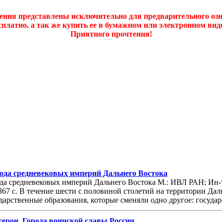
дения представлены исключительно для предварительного оз
платно, а так же купить ее в бумажном или электронном ви
Приятного прочтения!
орода средневековых империй Дальнего Востока
орода средневековых империй Дальнего Востока М.: ИВЛ РАН; Ин-
67 с. В течение шести с половиной столетий на территории Да
арственные образования, которые сменяли одно другое: государс
герои. Города воинской славы России