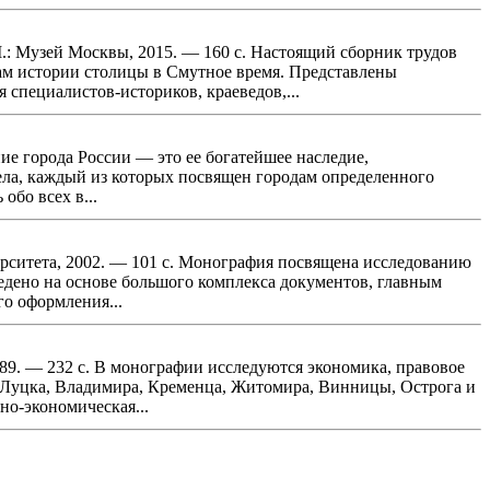
М.: Музей Москвы, 2015. — 160 с. Настоящий сборник трудов
м истории столицы в Смутное время. Представлены
специалистов-историков, краеведов,...
ние города России — это ее богатейшее наследие,
дела, каждый из которых посвящен городам определенного
обо всех в...
ерситета, 2002. — 101 с. Монография посвящена исследованию
едено на основе большого комплекса документов, главным
о оформления...
989. — 232 с. В монографии исследуются экономика, правовое
 Луцка, Владимира, Кременца, Житомира, Винницы, Острога и
но-экономическая...