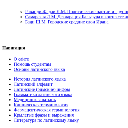
Раванди-Фадаи Л.М. Политические партии и груп
Самарская Л.М. Декларация Бальфура в контексте 
Бади Ш.М. Городские средние слои Ирана
Навигация
О сайте
Помощь студентам
Основы латинского языка
История латинского языка
Латинский алфавит
Латинские (римские) цифры
Грамматика латинского языка
Медицинская латынь
Клиническая терминология
Фармацевтическая терминология
Крылатые фразы и выражения
Литература по латинскому языку