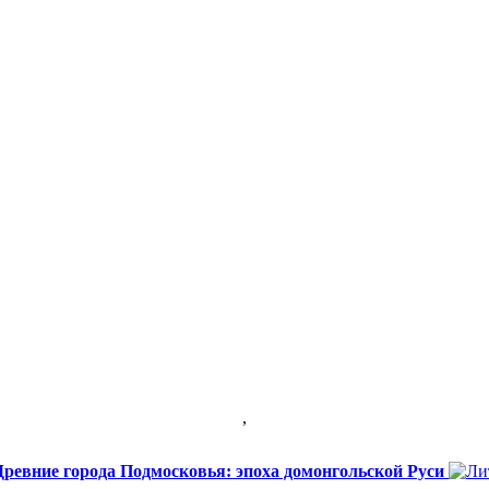
,
 Древние города Подмосковья: эпоха домонгольской Руси