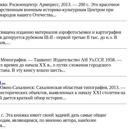
ва: Росвоенцентр: Армпресс, 2013. — 200 с. Это красочное
дарственным военным историко-культурным Центром при
народов нашего Отечества...
посвящена изданию материалов аэрофотосъемки и картографии
тируется рубежом III-II - первой третью II тыс. до н.э. В
в,...
) Монография. — Ташкент: Издательство АН Уз.ССР, 1958. —
х времен до начала ХХ в., о путях сложения городского
ана. В эту книгу вошло шесть...
...
жно-Сахалинск: Сахалинская областная типография, 2013. —
 исторических объектов, выявленных к началу XXI столетия на
дается краткий обзор истории...
с. Эта книжка имеет своей задачей дать самые общие
родам, являющимся, по мнению автора, наиболее
...