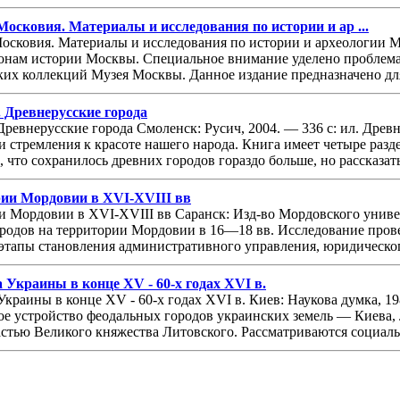
 Московия. Материалы и исследования по истории и ар ...
 Московия. Материалы и исследования по истории и археологии 
онам истории Москвы. Специальное внимание уделено проблема
их коллекций Музея Москвы. Данное издание предназначено для 
. Древнерусские города
Древнерусские города Смоленск: Русич, 2004. — 336 с: ил. Древ
 и стремления к красоте нашего народа. Книга имеет четыре раз
 что сохранилось древних городов гораздо больше, но рассказать 
рии Мордовии в XVI-XVIII вв
ии Мордовии в XVI-XVIII вв Саранск: Изд-во Мордовского унив
ородов на территории Мордовии в 16—18 вв. Исследование пров
этапы становления административного управления, юридическог
 Украины в конце XV - 60-х годах XVI в.
краины в конце XV - 60-х годах XVI в. Киев: Наукова думка, 1
е устройство феодальных городов украинских земель — Киева,
стью Великого княжества Литовского. Рассматриваются социаль