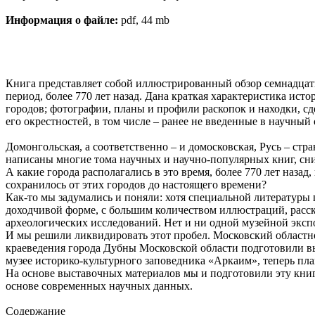
Информация о файле:
pdf, 44 mb
Книга представляет собой иллюстрированный обзор семнадцат
период, более 770 лет назад. Дана краткая характеристика ис
городов; фотографии, планы и профили раскопок и находки, 
его окрестностей, в том числе – ранее не введенные в научный 
Домонгольская, а соответственно – и домосковская, Русь – ст
написаны многие тома научных и научно-популярных книг, сн
А какие города располагались в это время, более 770 лет наз
сохранилось от этих городов до настоящего времени?
Как-то мы задумались и поняли: хотя специальной литературы 
доходчивой форме, с большим количеством иллюстраций, расск
археологических исследований. Нет и ни одной музейной эксп
И мы решили ликвидировать этот пробел. Московский областн
краеведения города Дубны Московской области подготовили вы
музее историко-культурного заповедника «Аркаим», теперь пла
На основе выставочных материалов мы и подготовили эту книг
основе современных научных данных.
Содержание