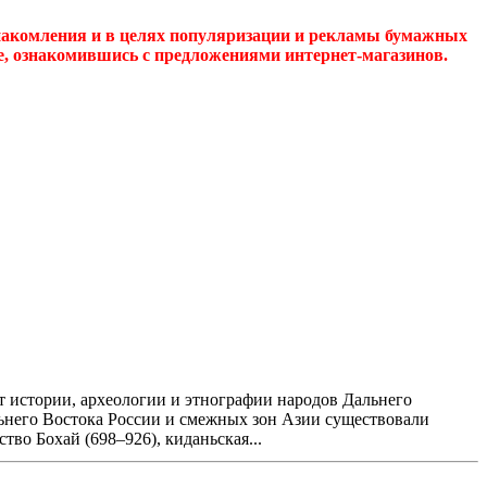
накомления и в целях популяризации и рекламы бумажных
де, ознакомившись с предложениями интернет-магазинов.
т истории, археологии и этнографии народов Дальнего
льнего Востока России и смежных зон Азии существовали
тво Бохай (698–926), киданьская...