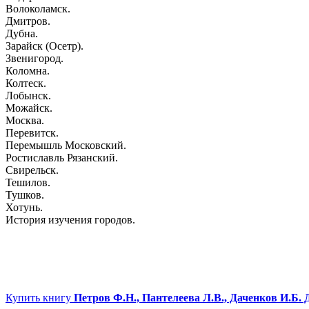
Волоколамск.
Дмитров.
Дубна.
Зарайск (Осетр).
Звенигород.
Коломна.
Колтеск.
Лобынск.
Можайск.
Москва.
Перевитск.
Перемышль Московский.
Ростиславль Рязанский.
Свирельск.
Тешилов.
Тушков.
Хотунь.
История изучения городов.
Купить книгу
Петров Ф.Н., Пантелеева Л.В., Даченков И.Б.